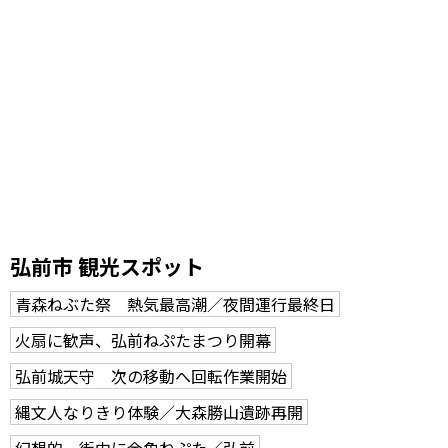
弘前市 観光スポット
青森ねぶた祭 熱気最高潮／夜間運行最終日
火扇に歓声、弘前ねぷたまつり開幕
弘前城天守 次の移動へ回転作業開始
縄文人なりきり体験／大森勝山遺跡再開
幻想的 街中に金魚ねぷた／弘前