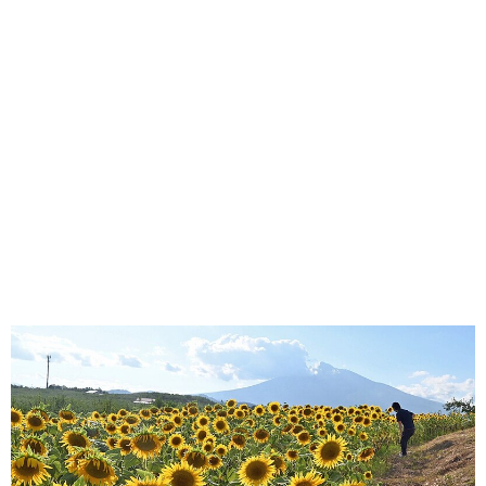
味わう一覧
麺類
ご当地グルメ
酒
スイーツ
癒す一覧
温泉
自然
宿泊
青森県
岩手県
秋田県