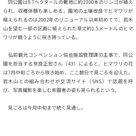
同公園は9.7ヘクタールの敷地に約2300本のリンゴが植え
られ、収穫体験も楽しめる。園地の土壌改良でヒマワリが
植えられるのは2002年のリニューアル以来初めてで、岩木
山を望む一部の区画に植えられた草丈約1.5メートルのヒマ
ワリが競うように咲き誇っている。
弘前観光コンベンション協会施設管理課の主事で、同公
園を担当する奈良正宏さん（43）によると、ヒマワリの花
は7月中旬ごろから咲き始め、ここ数日で見ごろを迎えた。
岩木山との組み合わせが交流サイト（SNS）で話題を呼
び、写真撮影を楽しむ来園者の姿も見られるという。
見ごろは今月中旬まで続く見通し。