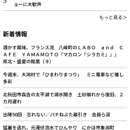
ョーに大歓声
もっと見る＞
新着情報
酒かす風味、フランス流 八峰町のＬＡＢＯ ａｎｄ Ｃ
ＡＦＥ ＹＡＭＡＭＯＴＯ「マカロン『シラカミ』」」
県北・盛夏の銘菓（９）
今週末、大潟村で「ひまわりまつり」 ミニ電車など催し
多彩
北秋田市森吉の太平湖で湖水開き 土砂崩れから復旧、２
カ月遅れ
出陣50回 忘れない／パナねぶた幕引き 会員ら涙
猛暑を逃れ、元滝伏流水でひんやり にかほ市象潟町