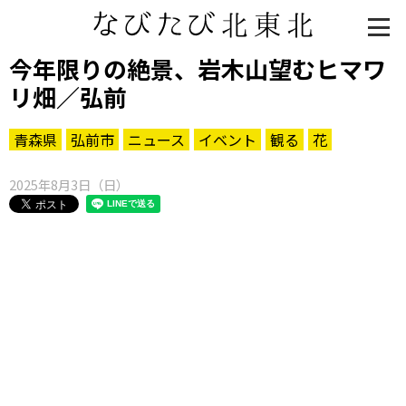
今年限りの絶景、岩木山望むヒマワ
リ畑／弘前
青森県
弘前市
ニュース
イベント
観る
花
2025年8月3日（日）
知る一覧
世界遺産
文化・歴史
パワースポット
ミステリー
観る一覧
桜
花
紅葉
楽しむ一覧
まつり・イベント
聖地
おみやげ・特産
道の駅・産直
鉄道
アウトドア・レジャー