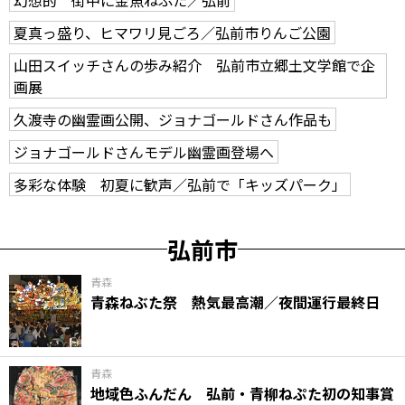
夏真っ盛り、ヒマワリ見ごろ／弘前市りんご公園
山田スイッチさんの歩み紹介 弘前市立郷土文学館で企
画展
久渡寺の幽霊画公開、ジョナゴールドさん作品も
ジョナゴールドさんモデル幽霊画登場へ
多彩な体験 初夏に歓声／弘前で「キッズパーク」
弘前市
青森
青森ねぶた祭 熱気最高潮／夜間運行最終日
青森
地域色ふんだん 弘前・青柳ねぷた初の知事賞