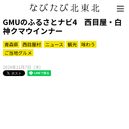
GMUのふるさとナビ4 西目屋・白
神クマウインナー
青森県
西目屋村
ニュース
観光
味わう
ご当地グルメ
2024年11月7日（木）
知る一覧
世界遺産
文化・歴史
パワースポット
ミステリー
観る一覧
桜
花
紅葉
楽しむ一覧
まつり・イベント
聖地
おみやげ・特産
道の駅・産直
鉄道
アウトドア・レジャー