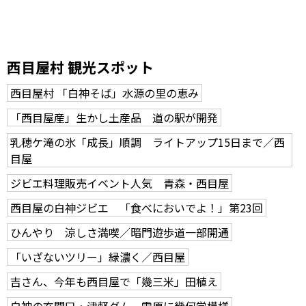
西目屋村 観光スポット
西目屋村 「白神そば」水源の里の恵み
「西目屋産」生かし土産品 道の駅が開発
乳穂ケ滝の氷「成長」順調 ライトアップ15日まで／西
目屋
ジビエ料理販売イベント人気 青森・西目屋
西目屋の白神ジビエ 「食べにおいでよ！」第23回
ひんやり 涼しさ満喫／暗門遊歩道一部開通
「いざないツリー」緑濃く／西目屋
吉さん、今年も西目屋で「幾三米」田植え
白神の玄関口・津軽ダム 雪原に幾何学模様