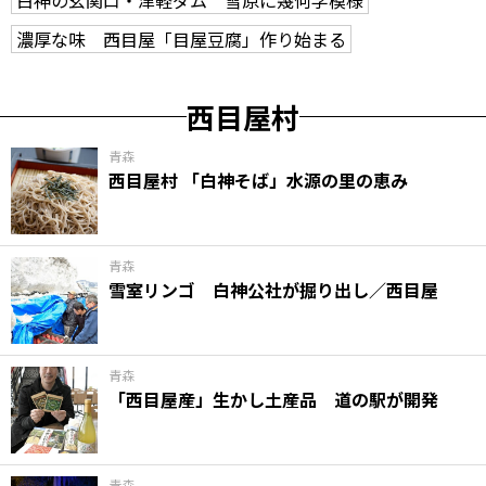
濃厚な味 西目屋「目屋豆腐」作り始まる
西目屋村
青森
西目屋村 「白神そば」水源の里の恵み
青森
雪室リンゴ 白神公社が掘り出し／西目屋
青森
「西目屋産」生かし土産品 道の駅が開発
青森