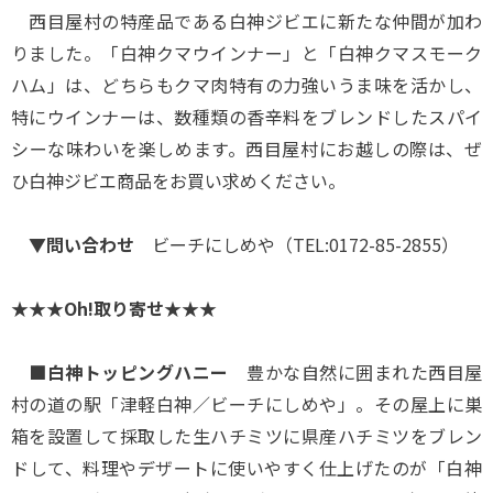
西目屋村の特産品である白神ジビエに新たな仲間が加わ
りました。「白神クマウインナー」と「白神クマスモーク
ハム」は、どちらもクマ肉特有の力強いうま味を活かし、
特にウインナーは、数種類の香辛料をブレンドしたスパイ
シーな味わいを楽しめます。西目屋村にお越しの際は、ぜ
ひ白神ジビエ商品をお買い求めください。
▼問い合わせ
ビーチにしめや（TEL:0172-85-2855）
★★★Oh!取り寄せ★★★
■白神トッピングハニー
豊かな自然に囲まれた西目屋
村の道の駅「津軽白神／ビーチにしめや」。その屋上に巣
箱を設置して採取した生ハチミツに県産ハチミツをブレン
ドして、料理やデザートに使いやすく仕上げたのが「白神