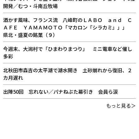
開発／むつ・斗南丘牧場
酒かす風味、フランス流 八峰町のＬＡＢＯ ａｎｄ Ｃ
ＡＦＥ ＹＡＭＡＭＯＴＯ「マカロン『シラカミ』」」
県北・盛夏の銘菓（９）
今週末、大潟村で「ひまわりまつり」 ミニ電車など催し
多彩
北秋田市森吉の太平湖で湖水開き 土砂崩れから復旧、２
カ月遅れ
出陣50回 忘れない／パナねぶた幕引き 会員ら涙
もっと見る＞