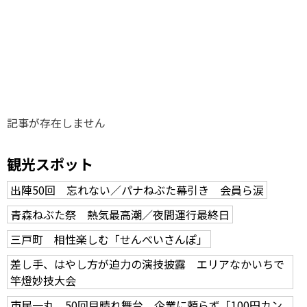
味わう一覧
麺類
ご当地グルメ
酒
スイーツ
癒す一覧
温泉
自然
宿泊
青森県
岩手県
秋田県
記事が存在しません
観光スポット
出陣50回 忘れない／パナねぶた幕引き 会員ら涙
青森ねぶた祭 熱気最高潮／夜間運行最終日
三戸町 相性楽しむ「せんべいさんぽ」
差し手、はやし方が迫力の演技披露 エリアなかいちで
竿燈妙技大会
市民一丸、50回目晴れ舞台 企業に頼らず「100円カン