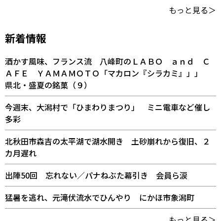
もっと見る＞
新着情報
酒かす風味、フランス流 八峰町のＬＡＢＯ ａｎｄ Ｃ
ＡＦＥ ＹＡＭＡＭＯＴＯ「マカロン『シラカミ』」」
県北・盛夏の銘菓（９）
今週末、大潟村で「ひまわりまつり」 ミニ電車など催し
多彩
北秋田市森吉の太平湖で湖水開き 土砂崩れから復旧、２
カ月遅れ
出陣50回 忘れない／パナねぶた幕引き 会員ら涙
猛暑を逃れ、元滝伏流水でひんやり にかほ市象潟町
もっと見る＞