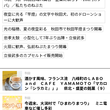
パ」／私たちのねぶた
夜空に光る「竿燈」の文字や秋田犬、初のドローンショ
ーに大歓声
光の稲穂、夏の夜空彩る 秋田市で秋田竿燈まつり開幕
忠孝太鼓 小型化して7年ぶり出陣・立佞武多
火扇に歓声、弘前ねぷたまつり開幕
立佞武多のカプセルトイ販売開始
秋田
酒かす風味、フランス流 八峰町のＬＡＢＯ
ａｎｄ ＣＡＦＥ ＹＡＭＡＭＯＴＯ「マカロ
ン『シラカミ』」」 県北・盛夏の銘菓（９）
秋田
今週末、大潟村で「ひまわりまつり」 ミニ電
車など催し多彩