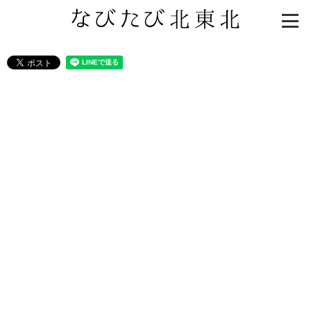
知る一覧
世界遺産
文化・歴史
パワースポット
ミステリー
観る一覧
桜
花
紅葉
楽しむ一覧
まつり・イベント
聖地
おみやげ・特産
道の駅・産直
鉄道
アウトドア・レジャー