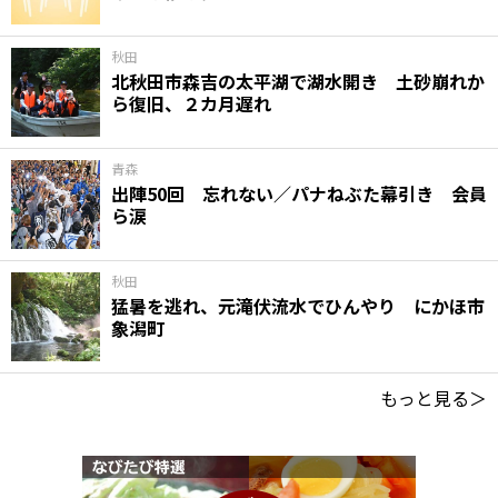
秋田
北秋田市森吉の太平湖で湖水開き 土砂崩れか
ら復旧、２カ月遅れ
青森
出陣50回 忘れない／パナねぶた幕引き 会員
ら涙
秋田
猛暑を逃れ、元滝伏流水でひんやり にかほ市
象潟町
もっと見る＞