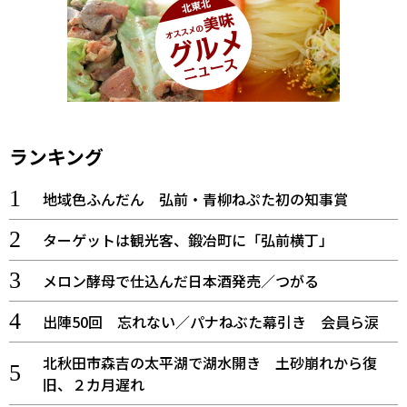
ランキング
地域色ふんだん 弘前・青柳ねぷた初の知事賞
ターゲットは観光客、鍛冶町に「弘前横丁」
メロン酵母で仕込んだ日本酒発売／つがる
出陣50回 忘れない／パナねぶた幕引き 会員ら涙
北秋田市森吉の太平湖で湖水開き 土砂崩れから復
旧、２カ月遅れ