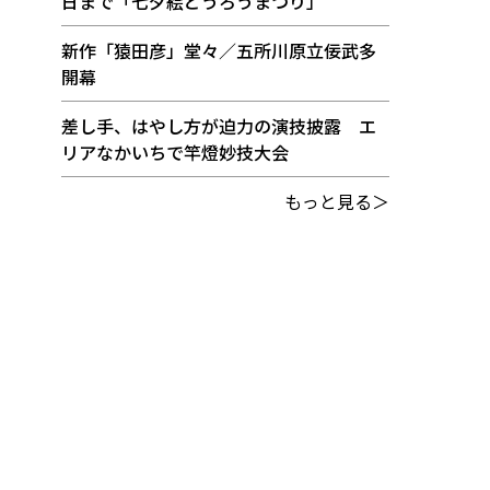
日まで「七夕絵どうろうまつり」
新作「猿田彦」堂々／五所川原立佞武多
開幕
差し手、はやし方が迫力の演技披露 エ
リアなかいちで竿燈妙技大会
もっと見る＞