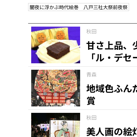
闇夜に浮かぶ時代絵巻 八戸三社大祭前夜祭
観る一覧
桜
花
紅葉
秋田
楽しむ一覧
まつり・イベント
聖地
おみやげ・特産
道の駅・産直
鉄道
アウトドア・レジャー
甘さ上品、
「ル・デセ
味わう一覧
麺類
ご当地グルメ
酒
スイーツ
青森
癒す一覧
温泉
自然
宿泊
地域色ふん
賞
青森県
岩手県
秋田県
秋田
美人画の絵