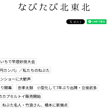
かいちで竿燈妙技大会
0円カンパ」／私たちのねぶた
ーンショーに大歓声
つり開幕
忠孝太鼓 小型化して7年ぶり出陣・立佞武多
のカプセルトイ販売開始
ねぶた名人・竹浪さん、橋本に新拠点