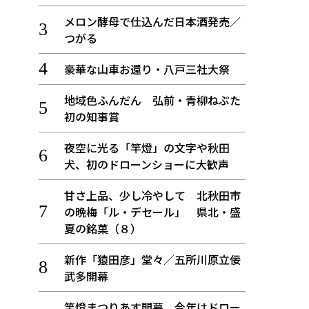
メロン酵母で仕込んだ日本酒発売／
つがる
豪華な山車お還り・八戸三社大祭
地域色ふんだん 弘前・青柳ねぷた
初の知事賞
夜空に光る「竿燈」の文字や秋田
犬、初のドローンショーに大歓声
甘さ上品、少し冷やして 北秋田市
の晩梅「ル・デセール」 県北・盛
夏の銘菓（８）
新作「猿田彦」堂々／五所川原立佞
武多開幕
竿燈まつりあす開幕、今年はドロー