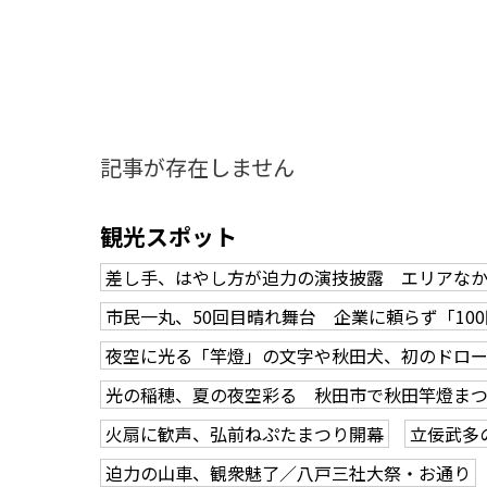
記事が存在しません
観光スポット
差し手、はやし方が迫力の演技披露 エリアな
市民一丸、50回目晴れ舞台 企業に頼らず「10
夜空に光る「竿燈」の文字や秋田犬、初のドロ
光の稲穂、夏の夜空彩る 秋田市で秋田竿燈ま
火扇に歓声、弘前ねぷたまつり開幕
立佞武多
知る一覧
世界遺産
文化・歴史
パワースポット
ミステリー
迫力の山車、観衆魅了／八戸三社大祭・お通り