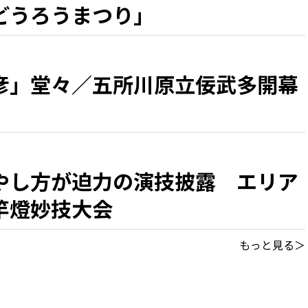
どうろうまつり」
彦」堂々／五所川原立佞武多開幕
やし方が迫力の演技披露 エリア
竿燈妙技大会
もっと見る＞