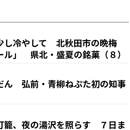
少し冷やして 北秋田市の晩梅
ール」 県北・盛夏の銘菓（８）
だん 弘前・青柳ねぷた初の知事
灯籠、夜の湯沢を照らす ７日ま