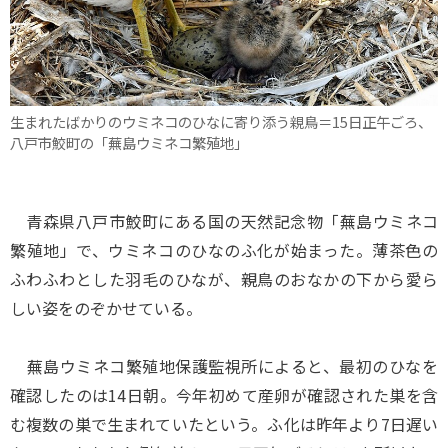
生まれたばかりのウミネコのひなに寄り添う親鳥＝15日正午ごろ、
八戸市鮫町の「蕪島ウミネコ繁殖地」
青森県八戸市鮫町にある国の天然記念物「蕪島ウミネコ
繁殖地」で、ウミネコのひなのふ化が始まった。薄茶色の
ふわふわとした羽毛のひなが、親鳥のおなかの下から愛ら
しい姿をのぞかせている。
蕪島ウミネコ繁殖地保護監視所によると、最初のひなを
確認したのは14日朝。今年初めて産卵が確認された巣を含
む複数の巣で生まれていたという。ふ化は昨年より7日遅い