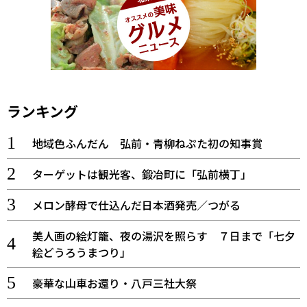
ランキング
地域色ふんだん 弘前・青柳ねぷた初の知事賞
ターゲットは観光客、鍛冶町に「弘前横丁」
メロン酵母で仕込んだ日本酒発売／つがる
美人画の絵灯籠、夜の湯沢を照らす ７日まで「七夕
絵どうろうまつり」
豪華な山車お還り・八戸三社大祭