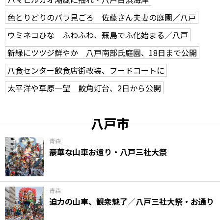
色とりどりのバラ見ごろ 佐藤さん夫妻の庭園／八戸
ウミネコひな ふわふわ、蕪島でふ化始まる／八戸
新緑にツツジ鮮やか 八戸南部氏庭園、18日まで公開
八食センター飲食店街改装、フードコートに
太平洋や草原一望 鮫角灯台、2日から公開
八戸市
青森
豪華な山車お還り・八戸三社大祭
青森
迫力の山車、観衆魅了／八戸三社大祭・お通り