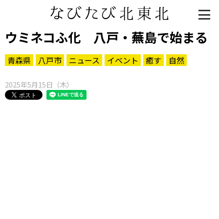
ウミネコふ化 八戸・蕪島で始まる
青森県
八戸市
ニュース
イベント
癒す
自然
2025年5月15日（木）
知る一覧
世界遺産
文化・歴史
パワースポット
ミステリー
観る一覧
桜
花
紅葉
楽しむ一覧
まつり・イベント
聖地
おみやげ・特産
道の駅・産直
鉄道
アウトドア・レジャー