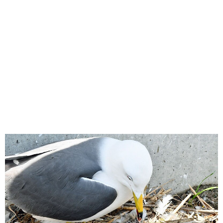
味わう一覧
麺類
ご当地グルメ
酒
スイーツ
癒す一覧
温泉
自然
宿泊
青森県
岩手県
秋田県