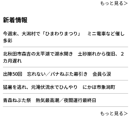
もっと見る＞
新着情報
今週末、大潟村で「ひまわりまつり」 ミニ電車など催し
多彩
北秋田市森吉の太平湖で湖水開き 土砂崩れから復旧、２
カ月遅れ
出陣50回 忘れない／パナねぶた幕引き 会員ら涙
猛暑を逃れ、元滝伏流水でひんやり にかほ市象潟町
青森ねぶた祭 熱気最高潮／夜間運行最終日
もっと見る＞