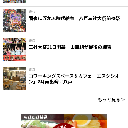
青森
闇夜に浮かぶ時代絵巻 八戸三社大祭前夜祭
青森
三社大祭31日開幕 山車組が最後の練習
青森
コワーキングスペース＆カフェ「エスタシオ
ン」8月再出発／八戸
もっと見る＞