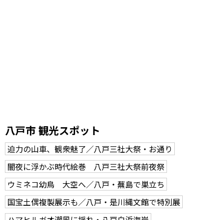
八戸市 観光スポット
迫力の山車、観衆魅了／八戸三社大祭・お通り
闇夜に浮かぶ時代絵巻 八戸三社大祭前夜祭
ウミネコ幼鳥 大空へ／八戸・蕪島で巣立ち
国宝土偶複製展示も／八戸・是川縄文館で特別展
ハマヒルガオ潮風に揺れ・八戸白浜海岸