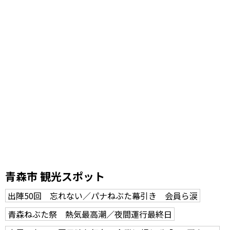
青森市 観光スポット
出陣50回 忘れない／パナねぶた幕引き 会員ら涙
青森ねぶた祭 熱気最高潮／夜間運行最終日