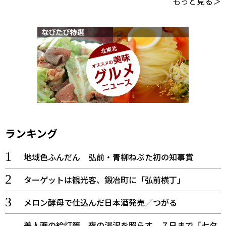
もっと見る＞
ランキング
地域色ふんだん 弘前・青柳ねぷた初の知事賞
ターゲットは観光客、鍛冶町に「弘前横丁」
メロン酵母で仕込んだ日本酒発売／つがる
美人画の絵灯籠、夜の湯沢を照らす ７日まで「七夕