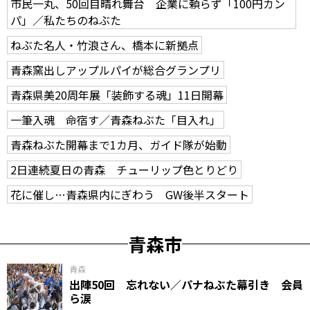
市民一丸、50回目晴れ舞台 企業に頼らず「100円カン
パ」／私たちのねぶた
ねぶた名人・竹浪さん、橋本に新拠点
青森窯出しアップルパイが総合グランプリ
青森県美20周年展「装飾する魂」11日開幕
一筆入魂 命宿す／青森ねぶた「目入れ」
青森ねぶた開幕まで1カ月、ガイド隊が始動
2日連続夏日の青森 チューリップ色とりどり
花に催し…青森県内にぎわう GW後半スタート
青森市
青森
出陣50回 忘れない／パナねぶた幕引き 会員
ら涙