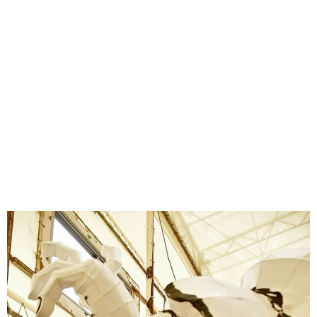
味わう一覧
麺類
ご当地グルメ
酒
スイーツ
癒す一覧
温泉
自然
宿泊
青森県
岩手県
秋田県