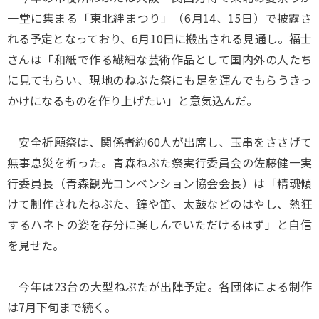
一堂に集まる「東北絆まつり」（6月14、15日）で披露さ
れる予定となっており、6月10日に搬出される見通し。福士
さんは「和紙で作る繊細な芸術作品として国内外の人たち
に見てもらい、現地のねぶた祭にも足を運んでもらうきっ
かけになるものを作り上げたい」と意気込んだ。
安全祈願祭は、関係者約60人が出席し、玉串をささげて
無事息災を祈った。青森ねぶた祭実行委員会の佐藤健一実
行委員長（青森観光コンベンション協会会長）は「精魂傾
けて制作されたねぶた、鐘や笛、太鼓などのはやし、熱狂
するハネトの姿を存分に楽しんでいただけるはず」と自信
を見せた。
今年は23台の大型ねぶたが出陣予定。各団体による制作
は7月下旬まで続く。