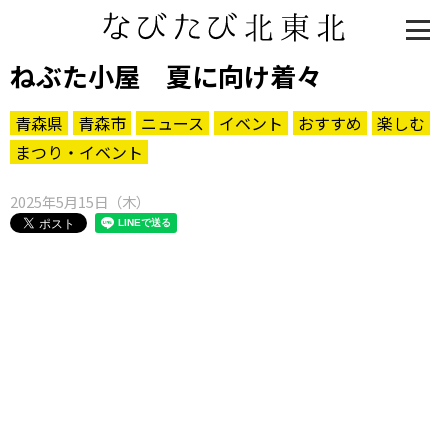
ねぶた小屋 夏に向け着々
青森県
青森市
ニュース
イベント
おすすめ
楽しむ
まつり・イベント
2025年5月15日（木）
知る一覧
世界遺産
文化・歴史
パワースポット
ミステリー
観る一覧
桜
花
紅葉
楽しむ一覧
まつり・イベント
聖地
おみやげ・特産
道の駅・産直
鉄道
アウトドア・レジャー