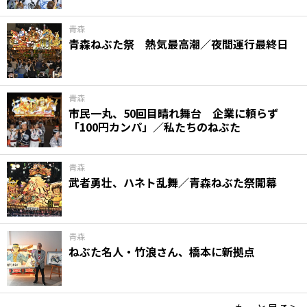
青森
青森ねぶた祭 熱気最高潮／夜間運行最終日
青森
市民一丸、50回目晴れ舞台 企業に頼らず
「100円カンパ」／私たちのねぶた
青森
武者勇壮、ハネト乱舞／青森ねぶた祭開幕
青森
ねぶた名人・竹浪さん、橋本に新拠点