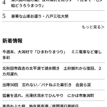
絵どうろうまつり」
豪華な山車お還り・八戸三社大祭
もっと見る＞
新着情報
今週末、大潟村で「ひまわりまつり」 ミニ電車など催し
多彩
北秋田市森吉の太平湖で湖水開き 土砂崩れから復旧、２
カ月遅れ
出陣50回 忘れない／パナねぶた幕引き 会員ら涙
猛暑を逃れ、元滝伏流水でひんやり にかほ市象潟町
青森ねぶた祭 熱気最高潮／夜間運行最終日