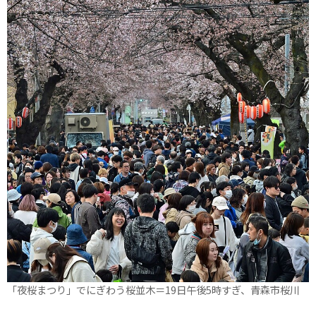
「夜桜まつり」でにぎわう桜並木＝19日午後5時すぎ、青森市桜川