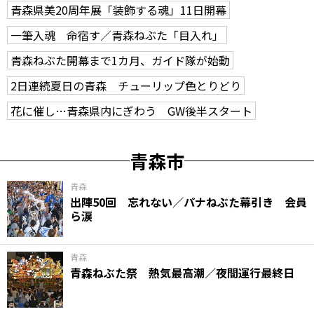
青森県美20周年展「装飾する魂」11日開幕
一筆入魂 命宿す／青森ねぶた「目入れ」
青森ねぶた開幕まで1カ月、ガイド隊が始動
2日連続夏日の青森 チューリップ色とりどり
花に催し…青森県内にぎわう GW後半スタート
青森市
青森
出陣50回 忘れない／パナねぶた幕引き 会員
ら涙
青森
青森ねぶた祭 熱気最高潮／夜間運行最終日