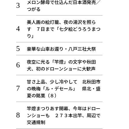
メロン酵母で仕込んだ日本酒発売／
つがる
美人画の絵灯籠、夜の湯沢を照ら
す ７日まで「七夕絵どうろうまつ
り」
豪華な山車お還り・八戸三社大祭
夜空に光る「竿燈」の文字や秋田
犬、初のドローンショーに大歓声
甘さ上品、少し冷やして 北秋田市
の晩梅「ル・デセール」 県北・盛
夏の銘菓（８）
竿燈まつりあす開幕、今年はドロー
ンショーも ２７３本出竿、周辺で
交通規制