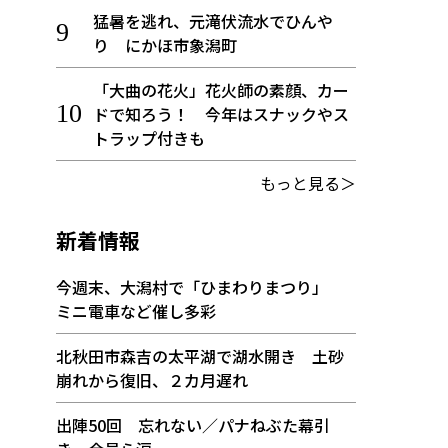
猛暑を逃れ、元滝伏流水でひんや
り にかほ市象潟町
「大曲の花火」花火師の素顔、カー
ドで知ろう！ 今年はスナックやス
トラップ付きも
もっと見る＞
新着情報
今週末、大潟村で「ひまわりまつり」
ミニ電車など催し多彩
北秋田市森吉の太平湖で湖水開き 土砂
崩れから復旧、２カ月遅れ
出陣50回 忘れない／パナねぶた幕引