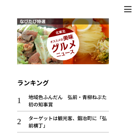
ランキング
地域色ふんだん 弘前・青柳ねぷた
初の知事賞
ターゲットは観光客、鍛冶町に「弘
前横丁」