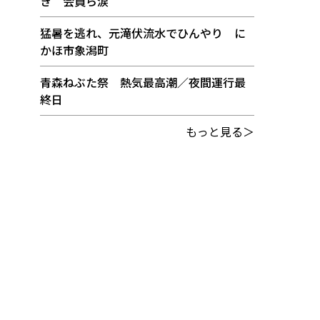
き 会員ら涙
猛暑を逃れ、元滝伏流水でひんやり に
かほ市象潟町
青森ねぶた祭 熱気最高潮／夜間運行最
終日
もっと見る＞