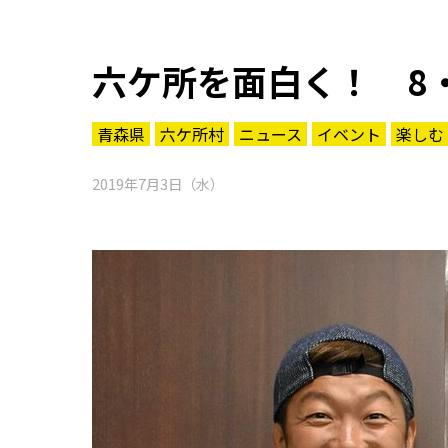
六ケ所を面白く！ 8
青森県
六ケ所村
ニュース
イベント
楽しむ
2019年7月3日（水）
知る一覧
世界遺産
文化・歴史
パワースポット
ミステリー