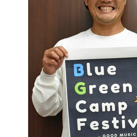
観る一覧
桜
花
紅葉
楽しむ一覧
まつり・イベント
聖地
おみやげ・特産
道の駅・産直
鉄道
アウトドア・レジャー
味わう一覧
麺類
ご当地グルメ
酒
スイーツ
癒す一覧
温泉
自然
宿泊
青森県
岩手県
秋田県