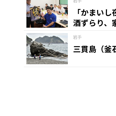
岩手
「かまいし
酒ずらり、
岩手
三貫島（釜