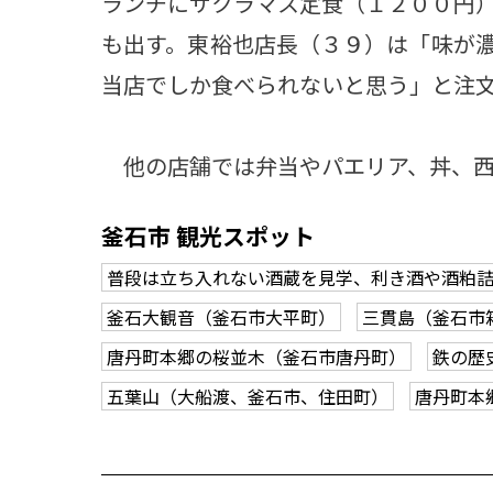
ランチにサクラマス定食（１２００円
も出す。東裕也店長（３９）は「味が
当店でしか食べられないと思う」と注
他の店舗では弁当やパエリア、丼、西
釜石市 観光スポット
普段は立ち入れない酒蔵を見学、利き酒や酒粕
釜石大観音（釜石市大平町）
三貫島（釜石市
唐丹町本郷の桜並木（釜石市唐丹町）
鉄の歴
五葉山（大船渡、釜石市、住田町）
唐丹町本