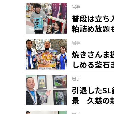
岩手
普段は立ち
粕詰め放題
岩手
焼きさんま
しめる釜石
岩手
引退したS
景 久慈の
道と風景」