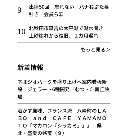
出陣50回 忘れない／パナねぶた幕
引き 会員ら涙
北秋田市森吉の太平湖で湖水開き
土砂崩れから復旧、２カ月遅れ
もっと見る＞
新着情報
下北ジオパークを盛り上げへ案内看板新
設 ジェラート6種開発／むつ・斗南丘牧
場
酒かす風味、フランス流 八峰町のＬＡ
ＢＯ ａｎｄ ＣＡＦＥ ＹＡＭＡＭＯ
ＴＯ「マカロン『シラカミ』」」 県
北・盛夏の銘菓（９）