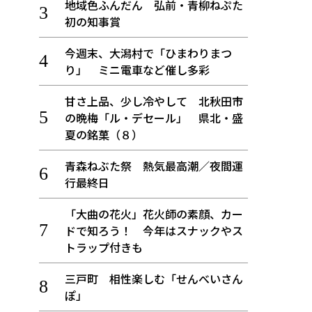
地域色ふんだん 弘前・青柳ねぷた
初の知事賞
今週末、大潟村で「ひまわりまつ
り」 ミニ電車など催し多彩
甘さ上品、少し冷やして 北秋田市
の晩梅「ル・デセール」 県北・盛
夏の銘菓（８）
青森ねぶた祭 熱気最高潮／夜間運
行最終日
「大曲の花火」花火師の素顔、カー
ドで知ろう！ 今年はスナックやス
トラップ付きも
三戸町 相性楽しむ「せんべいさん
ぽ」