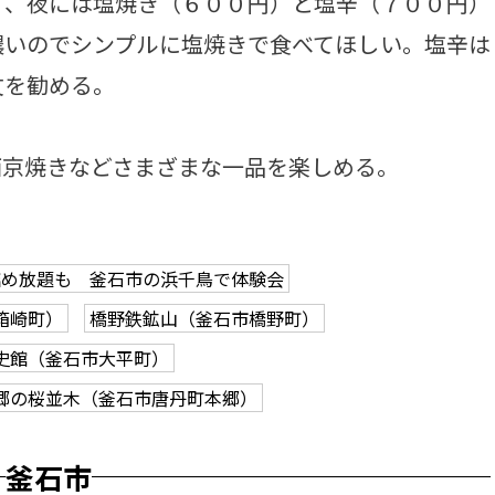
）、夜には塩焼き（６００円）と塩辛（７００円）
濃いのでシンプルに塩焼きで食べてほしい。塩辛は
文を勧める。
京焼きなどさまざまな一品を楽しめる。
詰め放題も 釜石市の浜千鳥で体験会
箱崎町）
橋野鉄鉱山（釜石市橋野町）
史館（釜石市大平町）
郷の桜並木（釜石市唐丹町本郷）
釜石市