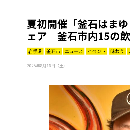
夏初開催「釜石はまゆ
ェア 釜石市内15の
岩手県
釜石市
ニュース
イベント
味わう
2025年8月16日（土）
知る一覧
世界遺産
文化・歴史
パワースポット
ミステリー