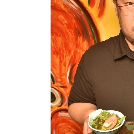
観る一覧
桜
花
紅葉
楽しむ一覧
まつり・イベント
聖地
おみやげ・特産
道の駅・産直
鉄道
アウトドア・レジャー
味わう一覧
麺類
ご当地グルメ
酒
スイーツ
癒す一覧
温泉
自然
宿泊
青森県
岩手県
秋田県