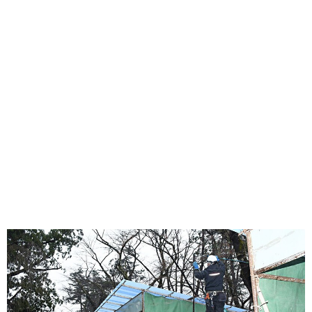
味わう一覧
麺類
ご当地グルメ
酒
スイーツ
癒す一覧
温泉
自然
宿泊
青森県
岩手県
秋田県