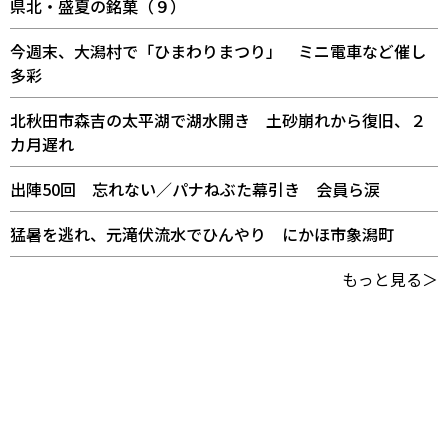
県北・盛夏の銘菓（９）
今週末、大潟村で「ひまわりまつり」 ミニ電車など催し
多彩
北秋田市森吉の太平湖で湖水開き 土砂崩れから復旧、２
カ月遅れ
出陣50回 忘れない／パナねぶた幕引き 会員ら涙
猛暑を逃れ、元滝伏流水でひんやり にかほ市象潟町
もっと見る＞