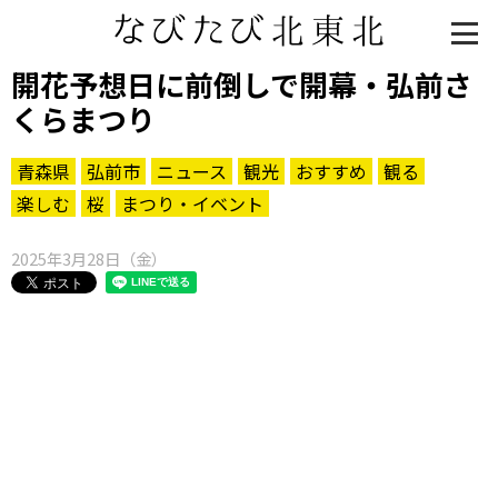
開花予想日に前倒しで開幕・弘前さ
くらまつり
青森県
弘前市
ニュース
観光
おすすめ
観る
楽しむ
桜
まつり・イベント
2025年3月28日（金）
知る一覧
世界遺産
文化・歴史
パワースポット
ミステリー
観る一覧
桜
花
紅葉
楽しむ一覧
まつり・イベント
聖地
おみやげ・特産
道の駅・産直
鉄道
アウトドア・レジャー