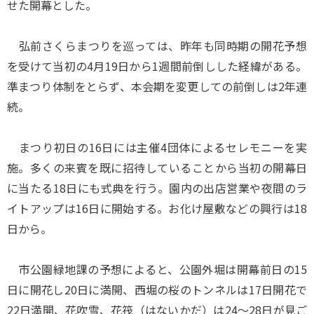
せた開幕とした。
弘前さくらまつりを巡っては、昨年も同時期の開花予想
を受けて当初の4月19日から1週間前倒しした経緯がある。
準まつり体制をとらず、本会期を変更しての前倒しは2年連
続。
まつり初日の16日には主催4団体によるセレモニーを実
施。多くの来賓を既に招待していることから当初の開幕日
に当たる18日にも式典を行う。園内の出店営業や夜間のラ
イトアップは16日に開始する。お化け屋敷などの興行は18
日から。
市公園緑地課の予想によると、公園外堀は開幕前日の15
日に開花し20日に満開、西堀の桜のトンネルは17日開花で
22日満開、花吹雪、花筏（はないかだ）は24～28日が見ご