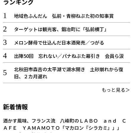
ランキング
地域色ふんだん 弘前・青柳ねぷた初の知事賞
ターゲットは観光客、鍛冶町に「弘前横丁」
メロン酵母で仕込んだ日本酒発売／つがる
出陣50回 忘れない／パナねぶた幕引き 会員ら涙
北秋田市森吉の太平湖で湖水開き 土砂崩れから復
旧、２カ月遅れ
もっと見る＞
新着情報
酒かす風味、フランス流 八峰町のＬＡＢＯ ａｎｄ Ｃ
ＡＦＥ ＹＡＭＡＭＯＴＯ「マカロン『シラカミ』」」