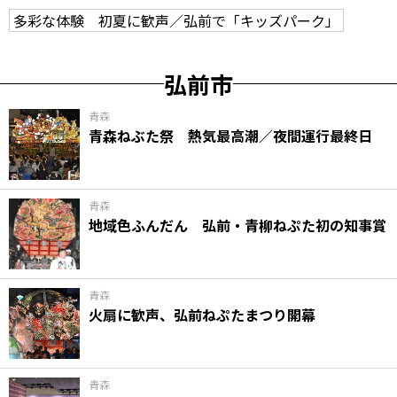
多彩な体験 初夏に歓声／弘前で「キッズパーク」
弘前市
青森
青森ねぶた祭 熱気最高潮／夜間運行最終日
青森
地域色ふんだん 弘前・青柳ねぷた初の知事賞
青森
火扇に歓声、弘前ねぷたまつり開幕
青森