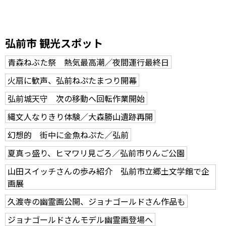
弘前市 観光スポット
青森ねぶた祭 熱気最高潮／夜間運行最終日
火扇に歓声、弘前ねぷたまつり開幕
弘前城天守 次の移動へ回転作業開始
縄文人なりきり体験／大森勝山遺跡再開
幻想的 街中に金魚ねぷた／弘前
夏真っ盛り、ヒマワリ見ごろ／弘前市りんご公園
山田スイッチさんの歩み紹介 弘前市立郷土文学館で企
画展
久渡寺の幽霊画公開、ジョナゴールドさん作品も
ジョナゴールドさんモデル幽霊画登場へ