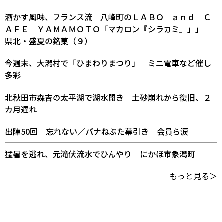
酒かす風味、フランス流 八峰町のＬＡＢＯ ａｎｄ Ｃ
ＡＦＥ ＹＡＭＡＭＯＴＯ「マカロン『シラカミ』」」
県北・盛夏の銘菓（９）
今週末、大潟村で「ひまわりまつり」 ミニ電車など催し
多彩
北秋田市森吉の太平湖で湖水開き 土砂崩れから復旧、２
カ月遅れ
出陣50回 忘れない／パナねぶた幕引き 会員ら涙
猛暑を逃れ、元滝伏流水でひんやり にかほ市象潟町
もっと見る＞