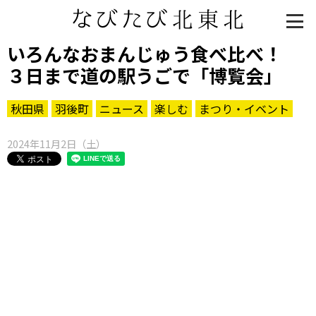
いろんなおまんじゅう食べ比べ！
３日まで道の駅うごで「博覧会」
秋田県
羽後町
ニュース
楽しむ
まつり・イベント
2024年11月2日（土）
知る一覧
世界遺産
文化・歴史
パワースポット
ミステリー
観る一覧
桜
花
紅葉
楽しむ一覧
まつり・イベント
聖地
おみやげ・特産
道の駅・産直
鉄道
アウトドア・レジャー