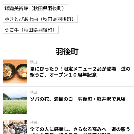
鎌鼬美術館（秋田県羽後町）
ゆきとぴあ七曲（秋田県羽後町）
うご牛（秋田県羽後町）
羽後町
秋田
夏にぴったり！限定メニュー２品が登場 道の
駅うご、オープン１０周年記念
秋田
ソバの花、満目の白 羽後町・軽井沢で見頃
秋田
全ての人に感謝し、さらなる高みへ 道の駅う