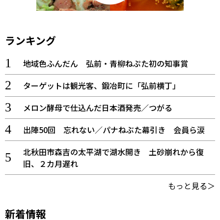
ランキング
地域色ふんだん 弘前・青柳ねぷた初の知事賞
ターゲットは観光客、鍛冶町に「弘前横丁」
メロン酵母で仕込んだ日本酒発売／つがる
出陣50回 忘れない／パナねぶた幕引き 会員ら涙
北秋田市森吉の太平湖で湖水開き 土砂崩れから復
旧、２カ月遅れ
もっと見る＞
新着情報