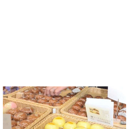
味わう一覧
麺類
ご当地グルメ
酒
スイーツ
癒す一覧
温泉
自然
宿泊
青森県
岩手県
秋田県