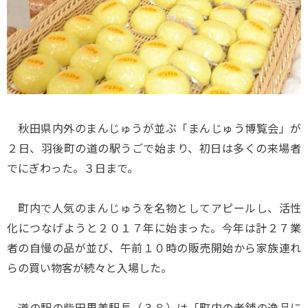
秋田県内外のまんじゅうが並ぶ「まんじゅう博覧会」が
２日、羽後町の道の駅うごで始まり、初日は多くの来場者
でにぎわった。３日まで。
町内で人気のまんじゅうを名物としてアピールし、活性
化につなげようと２０１７年に始まった。今年は計２７業
者の自慢の品が並び、午前１０時の販売開始から家族連れ
らの買い物客が続々と入場した。
道の駅の柴田里美駅長（３８）は「町内の老舗の逸品に