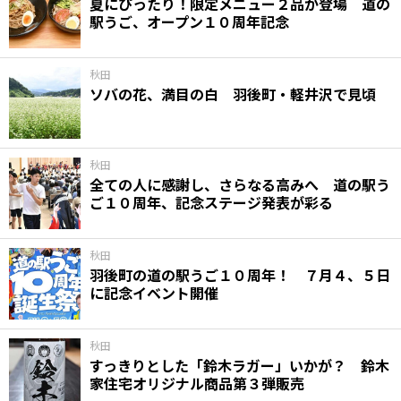
夏にぴったり！限定メニュー２品が登場 道の
駅うご、オープン１０周年記念
秋田
ソバの花、満目の白 羽後町・軽井沢で見頃
秋田
全ての人に感謝し、さらなる高みへ 道の駅う
ご１０周年、記念ステージ発表が彩る
秋田
羽後町の道の駅うご１０周年！ ７月４、５日
に記念イベント開催
秋田
すっきりとした「鈴木ラガー」いかが？ 鈴木
家住宅オリジナル商品第３弾販売