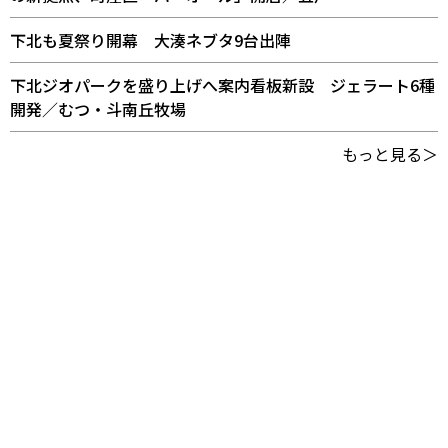
下北も夏祭り開幕 大湊ネブタ9台出陣
下北ジオパークを盛り上げへ案内看板新設 ジェラート6種
開発／むつ・斗南丘牧場
もっと見る＞