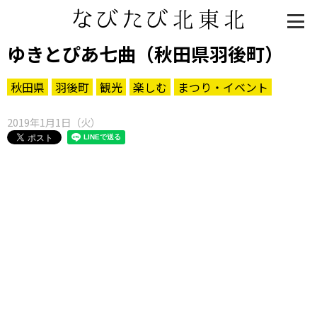
ゆきとぴあ七曲（秋田県羽後町）
秋田県
羽後町
観光
楽しむ
まつり・イベント
2019年1月1日（火）
知る一覧
世界遺産
文化・歴史
パワースポット
ミステリー
観る一覧
桜
花
紅葉
楽しむ一覧
まつり・イベント
聖地
おみやげ・特産
道の駅・産直
鉄道
アウトドア・レジャー