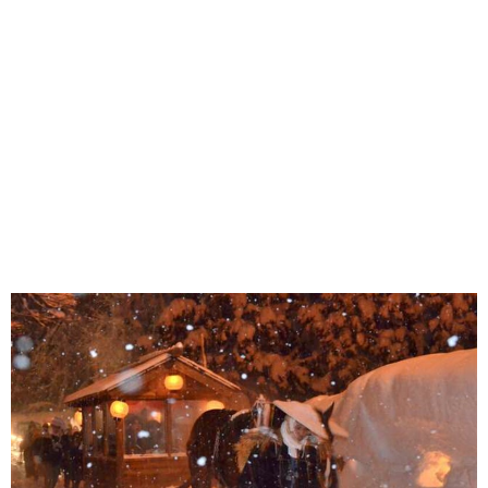
味わう一覧
麺類
ご当地グルメ
酒
スイーツ
癒す一覧
温泉
自然
宿泊
青森県
岩手県
秋田県