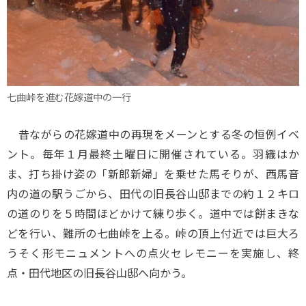
七曲峠を進む花嫁道中の一行
昔ながらの花嫁道中の再現をメーンとする冬の恒例イベ
ント。毎年１月最終土曜日に開催されている。羽織はか
ま、打ち掛け姿の「新郎新婦」を乗せた馬そりが、西馬音
内の道の駅うごから、田代の旧長谷山邸までの約１２キロ
の道のりを５時間ほどかけて練り歩く。道中では餅まきな
どを行い、難所の七曲峠を上る。峠の頂上付近では巨大ろ
うそく形モニュメントへの点火セレモニーを実施し、終
点・田代地区の旧長谷山邸へ向かう。