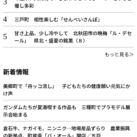
催し多彩
三戸町 相性楽しむ「せんべいさんぽ」
甘さ上品、少し冷やして 北秋田市の晩梅「ル・デセ
ール」 県北・盛夏の銘菓（８）
もっと見る＞
新着情報
美郷町で「舟ッコ流し」 子どもたちの健康願い元気にか
け声
ガンダムたちが夏満喫する作品も 三種町でプラモデル展
示会始まる
倉石牛、ナガイモ、ニンニク…地場産品ずらり 農業振興
の新拠点、町産直「バ・オール」開店／五戸