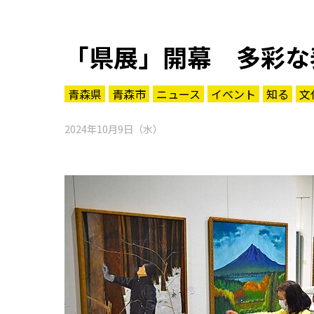
「県展」開幕 多彩な
青森県
青森市
ニュース
イベント
知る
文
2024年10月9日（水）
知る一覧
世界遺産
文化・歴史
パワースポット
ミステリー