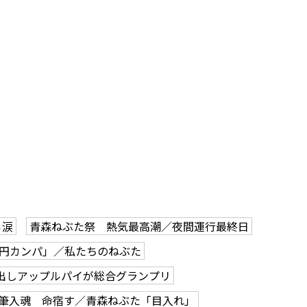
ら涙
青森ねぶた祭 熱気最高潮／夜間運行最終日
0円カンパ」／私たちのねぶた
出しアップルパイが総合グランプリ
筆入魂 命宿す／青森ねぶた「目入れ」