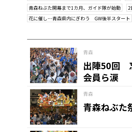
青森ねぶた開幕まで1カ月、ガイド隊が始動
花に催し…青森県内にぎわう GW後半スタート
青森
出陣50回
会員ら涙
青森
青森ねぶた