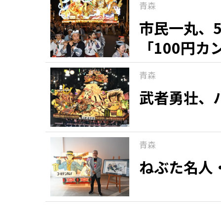
青森
市民一丸、
「100円
青森
武者勇壮、
青森
ねぶた名人