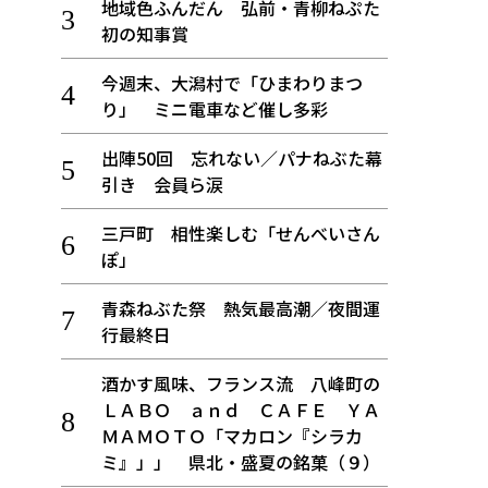
地域色ふんだん 弘前・青柳ねぷた
初の知事賞
今週末、大潟村で「ひまわりまつ
り」 ミニ電車など催し多彩
出陣50回 忘れない／パナねぶた幕
引き 会員ら涙
三戸町 相性楽しむ「せんべいさん
ぽ」
青森ねぶた祭 熱気最高潮／夜間運
行最終日
酒かす風味、フランス流 八峰町の
ＬＡＢＯ ａｎｄ ＣＡＦＥ ＹＡ
ＭＡＭＯＴＯ「マカロン『シラカ
ミ』」」 県北・盛夏の銘菓（９）