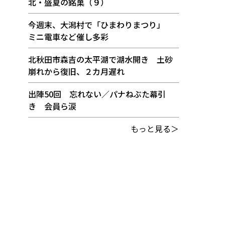
北・盛夏の銘菓（９）
今週末、大潟村で「ひまわりまつり」
ミニ電車など催し多彩
北秋田市森吉の太平湖で湖水開き 土砂
崩れから復旧、２カ月遅れ
出陣50回 忘れない／パナねぶた幕引
き 会員ら涙
もっと見る＞