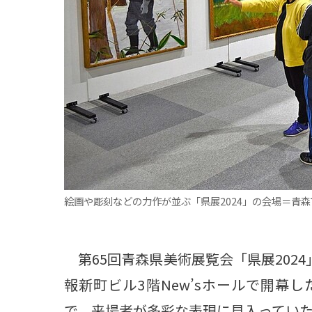
観る一覧
桜
花
紅葉
楽しむ一覧
まつり・イベント
聖地
おみやげ・特産
道の駅・産直
鉄道
アウトドア・レジャー
味わう一覧
麺類
ご当地グルメ
酒
スイーツ
癒す一覧
温泉
自然
宿泊
絵画や彫刻などの力作が並ぶ「県展2024」の会場＝青森
青森県
岩手県
秋田県
第65回青森県美術展覧会「県展202
報新町ビル3階New’sホールで開幕
で、来場者が多彩な表現に見入っていた