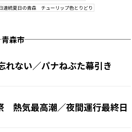
2日連続夏日の青森 チューリップ色とりどり
青森市
 忘れない／パナねぶた幕引き
祭 熱気最高潮／夜間運行最終日