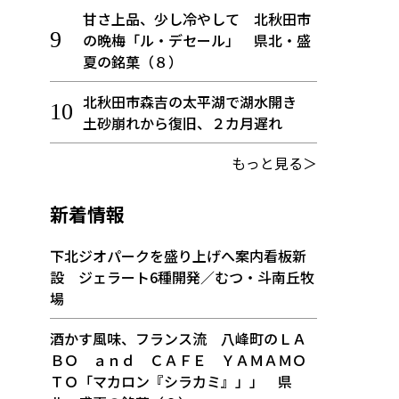
甘さ上品、少し冷やして 北秋田市
の晩梅「ル・デセール」 県北・盛
夏の銘菓（８）
北秋田市森吉の太平湖で湖水開き
土砂崩れから復旧、２カ月遅れ
もっと見る＞
新着情報
下北ジオパークを盛り上げへ案内看板新
設 ジェラート6種開発／むつ・斗南丘牧
場
酒かす風味、フランス流 八峰町のＬＡ
ＢＯ ａｎｄ ＣＡＦＥ ＹＡＭＡＭＯ
ＴＯ「マカロン『シラカミ』」」 県