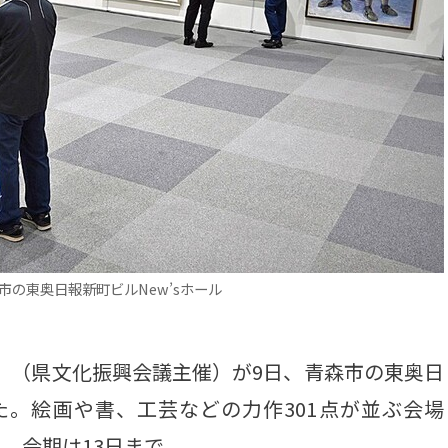
市の東奥日報新町ビルNew’sホール
4」（県文化振興会議主催）が9日、青森市の東奥日
した。絵画や書、工芸などの力作301点が並ぶ会場
。会期は13日まで。