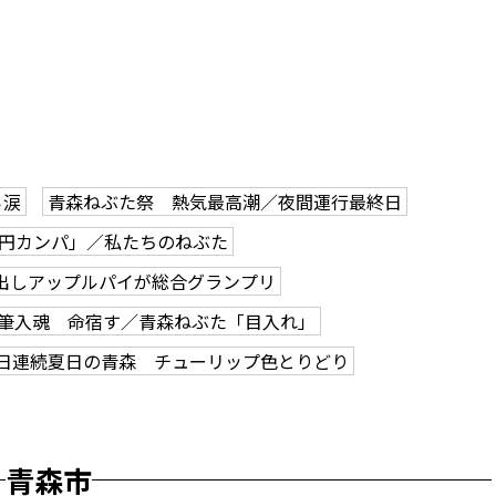
ら涙
青森ねぶた祭 熱気最高潮／夜間運行最終日
0円カンパ」／私たちのねぶた
出しアップルパイが総合グランプリ
筆入魂 命宿す／青森ねぶた「目入れ」
2日連続夏日の青森 チューリップ色とりどり
青森市