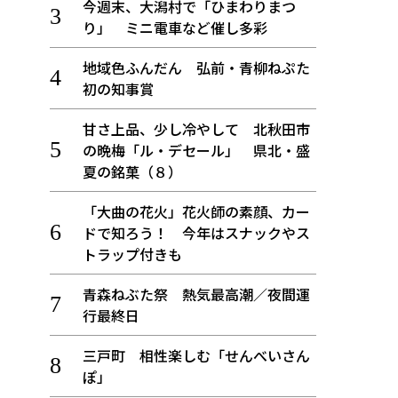
今週末、大潟村で「ひまわりまつ
り」 ミニ電車など催し多彩
地域色ふんだん 弘前・青柳ねぷた
初の知事賞
甘さ上品、少し冷やして 北秋田市
の晩梅「ル・デセール」 県北・盛
夏の銘菓（８）
「大曲の花火」花火師の素顔、カー
ドで知ろう！ 今年はスナックやス
トラップ付きも
青森ねぶた祭 熱気最高潮／夜間運
行最終日
三戸町 相性楽しむ「せんべいさん
ぽ」