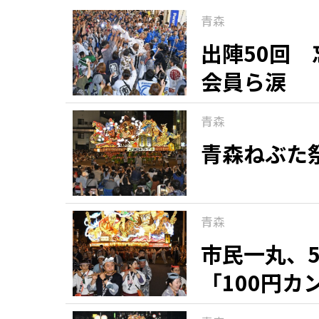
青森
出陣50回
会員ら涙
青森
青森ねぶた
青森
市民一丸、
「100円