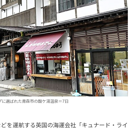
プに選ばれた青森市の酸ケ湯温泉＝7日
どを運航する英国の海運会社「キュナード・ライ