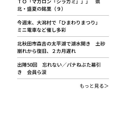
ＴＯ「マカロン『シラカミ』」」 県
北・盛夏の銘菓（９）
今週末、大潟村で「ひまわりまつり」
ミニ電車など催し多彩
北秋田市森吉の太平湖で湖水開き 土砂
崩れから復旧、２カ月遅れ
出陣50回 忘れない／パナねぶた幕引
き 会員ら涙
もっと見る＞