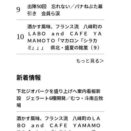
出陣50回 忘れない／パナねぶた幕
引き 会員ら涙
酒かす風味、フランス流 八峰町の
ＬＡＢＯ ａｎｄ ＣＡＦＥ ＹＡ
ＭＡＭＯＴＯ「マカロン『シラカ
ミ』」」 県北・盛夏の銘菓（９）
もっと見る＞
新着情報
下北ジオパークを盛り上げへ案内看板新
設 ジェラート6種開発／むつ・斗南丘牧
場
酒かす風味、フランス流 八峰町のＬＡ
ＢＯ ａｎｄ ＣＡＦＥ ＹＡＭＡＭＯ