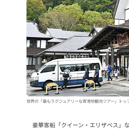
観る一覧
桜
花
紅葉
楽しむ一覧
まつり・イベント
聖地
おみやげ・特産
道の駅・産直
鉄道
アウトドア・レジャー
味わう一覧
麺類
ご当地グルメ
酒
スイーツ
癒す一覧
温泉
自然
宿泊
青森県
岩手県
秋田県
世界の「最もラグジュアリーな寄港地観光ツアー」トッ
豪華客船「クイーン・エリザベス」な