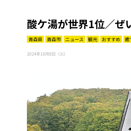
酸ケ湯が世界1位／ぜ
青森県
青森市
ニュース
観光
おすすめ
癒
2024年10月8日（火）
知る一覧
世界遺産
文化・歴史
パワースポット
ミステリー