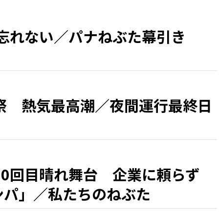
 忘れない／パナねぶた幕引き
祭 熱気最高潮／夜間運行最終日
50回目晴れ舞台 企業に頼らず
カンパ」／私たちのねぶた