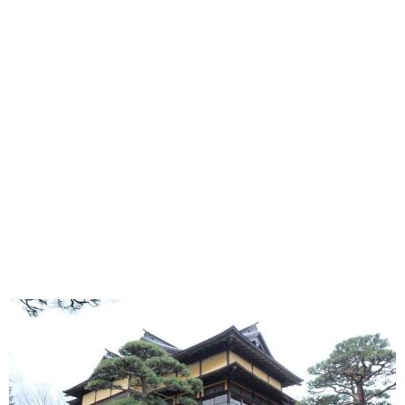
味わう一覧
麺類
ご当地グルメ
酒
スイーツ
癒す一覧
温泉
自然
宿泊
青森県
岩手県
秋田県