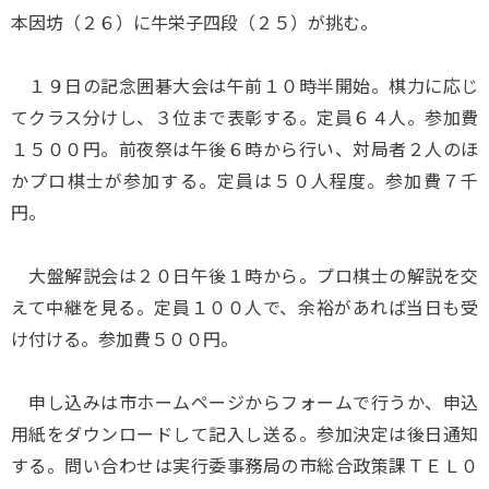
本因坊（２６）に牛栄子四段（２５）が挑む。
１９日の記念囲碁大会は午前１０時半開始。棋力に応じ
てクラス分けし、３位まで表彰する。定員６４人。参加費
１５００円。前夜祭は午後６時から行い、対局者２人のほ
かプロ棋士が参加する。定員は５０人程度。参加費７千
円。
大盤解説会は２０日午後１時から。プロ棋士の解説を交
えて中継を見る。定員１００人で、余裕があれば当日も受
け付ける。参加費５００円。
申し込みは市ホームページからフォームで行うか、申込
用紙をダウンロードして記入し送る。参加決定は後日通知
する。問い合わせは実行委事務局の市総合政策課ＴＥＬ０