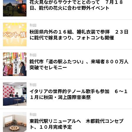
花火見ながらサウナでととのって ７月１８
日、能代の花火に合わせ野外イベント
秋田
秋田県内外の１６組、婚礼衣装で参拝 ２３日
に能代で嫁見まつり、フォトコンも開催
秋田
能代市「道の駅ふたつい」、来場者８００万人
突破でセレモニー
秋田
イタリアの世界的テノール歌手も参加 ６～１
１月に秋田・潟上国際音楽祭
秋田
東能代駅リニューアルへ 木都能代コンセプ
ト、１０月完成予定