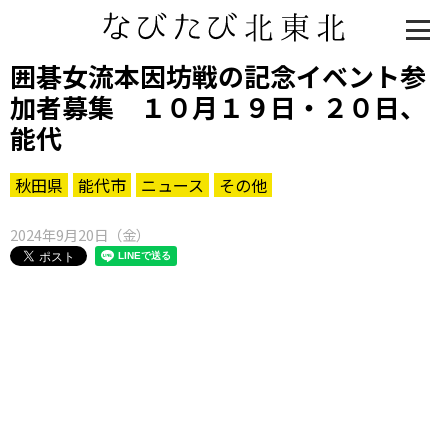
囲碁女流本因坊戦の記念イベント参
加者募集 １０月１９日・２０日、
能代
秋田県
能代市
ニュース
その他
2024年9月20日（金）
知る一覧
世界遺産
文化・歴史
パワースポット
ミステリー
観る一覧
桜
花
紅葉
楽しむ一覧
まつり・イベント
聖地
おみやげ・特産
道の駅・産直
鉄道
アウトドア・レジャー