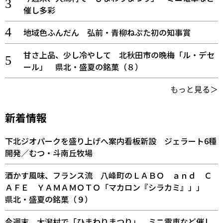
催し多彩
地域色ふんだん 弘前・青柳ねぷた初の知事賞
甘さ上品、少し冷やして 北秋田市の晩梅「ル・デセ
ール」 県北・盛夏の銘菓（８）
もっと見る＞
新着情報
下北ジオパークを盛り上げへ案内看板新設 ジェラート6種
開発／むつ・斗南丘牧場
酒かす風味、フランス流 八峰町のＬＡＢＯ ａｎｄ Ｃ
ＡＦＥ ＹＡＭＡＭＯＴＯ「マカロン『シラカミ』」」
県北・盛夏の銘菓（９）
今週末、大潟村で「ひまわりまつり」 ミニ電車など催し