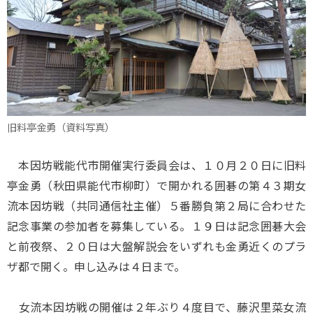
旧料亭金勇（資料写真）
本因坊戦能代市開催実行委員会は、１０月２０日に旧料
亭金勇（秋田県能代市柳町）で開かれる囲碁の第４３期女
流本因坊戦（共同通信社主催）５番勝負第２局に合わせた
記念事業の参加者を募集している。１９日は記念囲碁大会
と前夜祭、２０日は大盤解説会をいずれも金勇近くのプラ
ザ都で開く。申し込みは４日まで。
女流本因坊戦の開催は２年ぶり４度目で、藤沢里菜女流