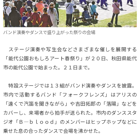
バンド演奏やダンスで盛り上がった祭りの会場
ステージ演奏や写生会などさまざまな催しを展開する
「能代公園おもしろアート春祭り」が２０日、秋田県能代
市の能代公園で始まった。２１日まで。
特設ステージでは１３組がバンド演奏やダンスを披露。
市内で活動するバンド「フォークフレンズ」はアリスの
「遠くで汽笛を聞きながら」や吉田拓郎の「落陽」などを
カバーし、来場者から拍手が送られた。市内のダンススタ
ジオ「Ｂ―ｂｌｏｏｄ」のメンバーはヒップホップなどに
乗せた息の合ったダンスで会場を沸かせた。