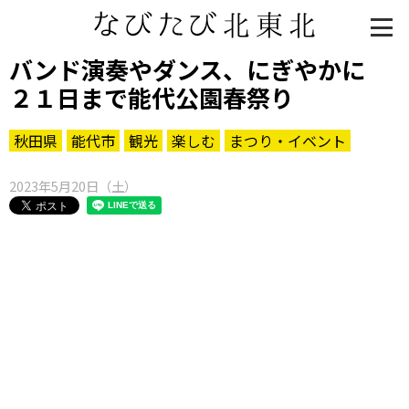
バンド演奏やダンス、にぎやかに
２１日まで能代公園春祭り
秋田県
能代市
観光
楽しむ
まつり・イベント
2023年5月20日（土）
知る一覧
世界遺産
文化・歴史
パワースポット
ミステリー
観る一覧
桜
花
紅葉
楽しむ一覧
まつり・イベント
聖地
おみやげ・特産
道の駅・産直
鉄道
アウトドア・レジャー