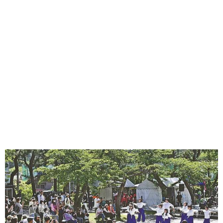
味わう一覧
麺類
ご当地グルメ
酒
スイーツ
癒す一覧
温泉
自然
宿泊
青森県
岩手県
秋田県