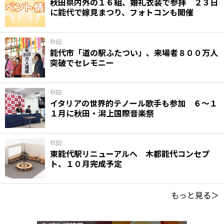
秋田県内外の１６組、婚礼衣装で参拝 ２３日
に能代で嫁見まつり、フォトコンも開催
秋田
能代市「道の駅ふたつい」、来場者８００万人
突破でセレモニー
秋田
イタリアの世界的テノール歌手も参加 ６～１
１月に秋田・潟上国際音楽祭
秋田
東能代駅リニューアルへ 木都能代コンセプ
ト、１０月完成予定
もっと見る＞