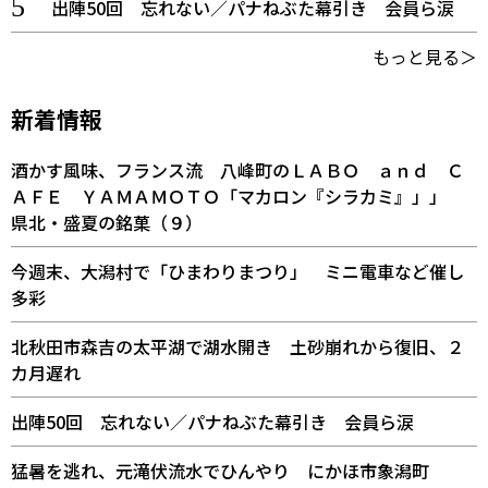
出陣50回 忘れない／パナねぶた幕引き 会員ら涙
もっと見る＞
新着情報
酒かす風味、フランス流 八峰町のＬＡＢＯ ａｎｄ Ｃ
ＡＦＥ ＹＡＭＡＭＯＴＯ「マカロン『シラカミ』」」
県北・盛夏の銘菓（９）
今週末、大潟村で「ひまわりまつり」 ミニ電車など催し
多彩
北秋田市森吉の太平湖で湖水開き 土砂崩れから復旧、２
カ月遅れ
出陣50回 忘れない／パナねぶた幕引き 会員ら涙
猛暑を逃れ、元滝伏流水でひんやり にかほ市象潟町