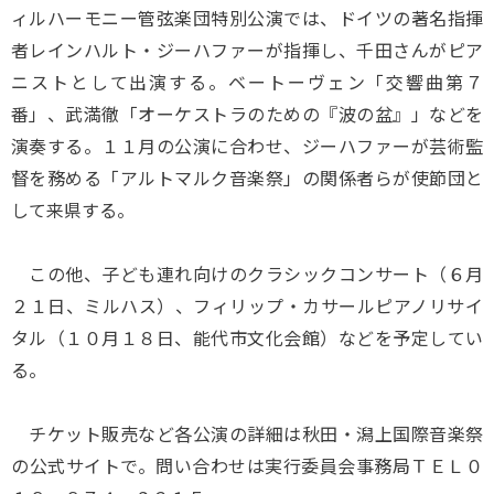
ィルハーモニー管弦楽団特別公演では、ドイツの著名指揮
者レインハルト・ジーハファーが指揮し、千田さんがピア
ニストとして出演する。ベートーヴェン「交響曲第７
番」、武満徹「オーケストラのための『波の盆』」などを
演奏する。１１月の公演に合わせ、ジーハファーが芸術監
督を務める「アルトマルク音楽祭」の関係者らが使節団と
して来県する。
この他、子ども連れ向けのクラシックコンサート（６月
２１日、ミルハス）、フィリップ・カサールピアノリサイ
タル（１０月１８日、能代市文化会館）などを予定してい
る。
チケット販売など各公演の詳細は秋田・潟上国際音楽祭
の公式サイトで。問い合わせは実行委員会事務局ＴＥＬ０