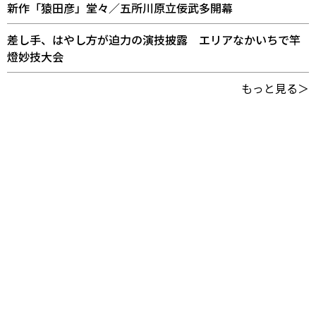
新作「猿田彦」堂々／五所川原立佞武多開幕
差し手、はやし方が迫力の演技披露 エリアなかいちで竿
燈妙技大会
もっと見る＞