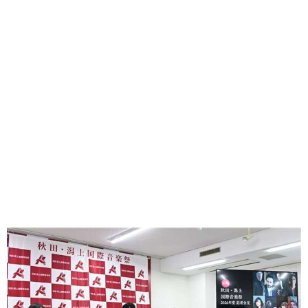
味わう一覧
麺類
ご当地グルメ
酒
スイーツ
癒す一覧
温泉
自然
宿泊
青森県
岩手県
秋田県