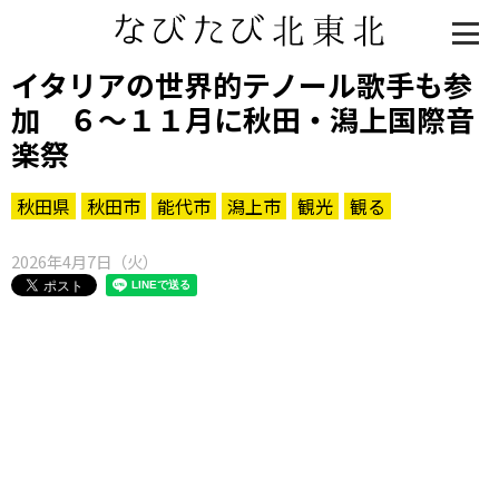
イタリアの世界的テノール歌手も参
加 ６～１１月に秋田・潟上国際音
楽祭
秋田県
秋田市
能代市
潟上市
観光
観る
2026年4月7日（火）
知る一覧
世界遺産
文化・歴史
パワースポット
ミステリー
観る一覧
桜
花
紅葉
楽しむ一覧
まつり・イベント
聖地
おみやげ・特産
道の駅・産直
鉄道
アウトドア・レジャー