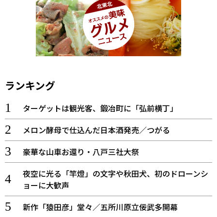
ランキング
ターゲットは観光客、鍛冶町に「弘前横丁」
メロン酵母で仕込んだ日本酒発売／つがる
豪華な山車お還り・八戸三社大祭
夜空に光る「竿燈」の文字や秋田犬、初のドローンシ
ョーに大歓声
新作「猿田彦」堂々／五所川原立佞武多開幕