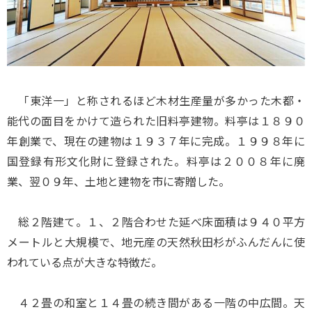
「東洋一」と称されるほど木材生産量が多かった木都・
能代の面目をかけて造られた旧料亭建物。料亭は１８９０
年創業で、現在の建物は１９３７年に完成。１９９８年に
国登録有形文化財に登録された。料亭は２００８年に廃
業、翌０９年、土地と建物を市に寄贈した。
総２階建て。１、２階合わせた延べ床面積は９４０平方
メートルと大規模で、地元産の天然秋田杉がふんだんに使
われている点が大きな特徴だ。
４２畳の和室と１４畳の続き間がある一階の中広間。天