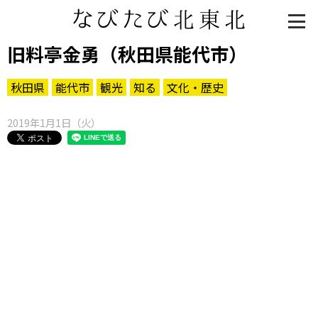
旧料亭金勇（秋田県能代市）
秋田県
能代市
観光
知る
文化・歴史
2019年1月1日（火）
知る一覧
世界遺産
文化・歴史
パワースポット
ミステリー
観る一覧
桜
花
紅葉
楽しむ一覧
まつり・イベント
聖地
おみやげ・特産
道の駅・産直
鉄道
アウトドア・レジャー