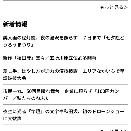
もっと見る＞
新着情報
美人画の絵灯籠、夜の湯沢を照らす ７日まで「七夕絵ど
うろうまつり」
新作「猿田彦」堂々／五所川原立佞武多開幕
差し手、はやし方が迫力の演技披露 エリアなかいちで竿
燈妙技大会
市民一丸、50回目晴れ舞台 企業に頼らず「100円カン
パ」／私たちのねぶた
夜空に光る「竿燈」の文字や秋田犬、初のドローンショー
に大歓声