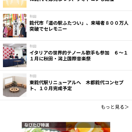
秋田
能代市「道の駅ふたつい」、来場者８００万人
突破でセレモニー
秋田
イタリアの世界的テノール歌手も参加 ６～１
１月に秋田・潟上国際音楽祭
秋田
東能代駅リニューアルへ 木都能代コンセプ
ト、１０月完成予定
もっと見る＞