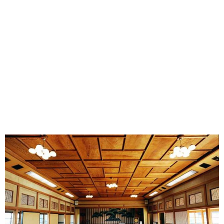
味わう一覧
麺類
ご当地グルメ
酒
スイーツ
癒す一覧
温泉
自然
宿泊
青森県
岩手県
秋田県