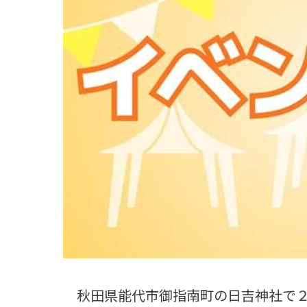
観る一覧
桜
花
紅葉
楽しむ一覧
まつり・イベント
聖地
おみやげ・特産
道の駅・産直
鉄道
アウトドア・レジャー
味わう一覧
麺類
ご当地グルメ
酒
スイーツ
癒す一覧
温泉
自然
宿泊
青森県
岩手県
秋田県
秋田県能代市御指南町の日吉神社で２