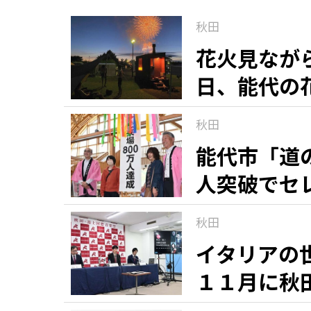
秋田
花火見なが
日、能代の
秋田
能代市「道
人突破でセ
秋田
イタリアの
１１月に秋