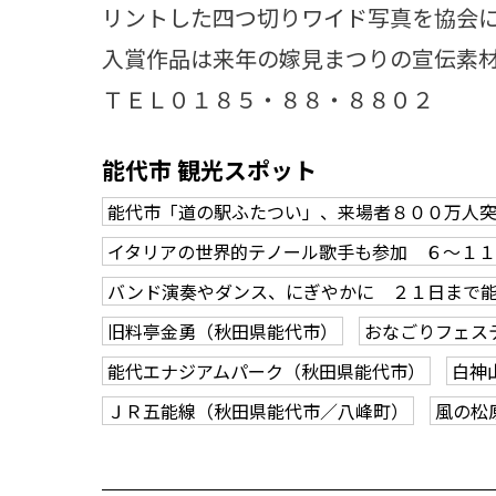
リントした四つ切りワイド写真を協会
入賞作品は来年の嫁見まつりの宣伝素
ＴＥＬ０１８５・８８・８８０２
能代市 観光スポット
能代市「道の駅ふたつい」、来場者８００万人
イタリアの世界的テノール歌手も参加 ６～１
バンド演奏やダンス、にぎやかに ２１日まで
旧料亭金勇（秋田県能代市）
おなごりフェス
能代エナジアムパーク（秋田県能代市）
白神
ＪＲ五能線（秋田県能代市／八峰町）
風の松