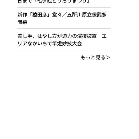
日まで「七夕絵どうろうまつり」
新作「猿田彦」堂々／五所川原立佞武多
開幕
差し手、はやし方が迫力の演技披露 エ
リアなかいちで竿燈妙技大会
もっと見る＞