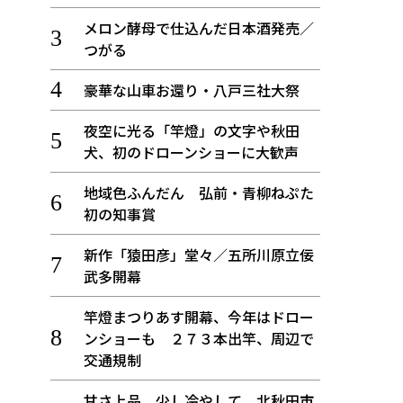
メロン酵母で仕込んだ日本酒発売／
つがる
豪華な山車お還り・八戸三社大祭
夜空に光る「竿燈」の文字や秋田
犬、初のドローンショーに大歓声
地域色ふんだん 弘前・青柳ねぷた
初の知事賞
新作「猿田彦」堂々／五所川原立佞
武多開幕
竿燈まつりあす開幕、今年はドロー
ンショーも ２７３本出竿、周辺で
交通規制
甘さ上品、少し冷やして 北秋田市