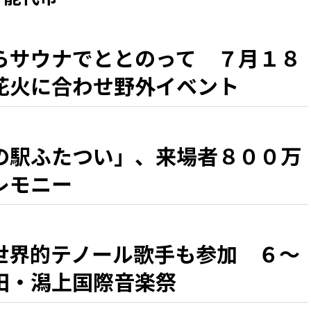
らサウナでととのって ７月１８
花火に合わせ野外イベント
の駅ふたつい」、来場者８００万
レモニー
世界的テノール歌手も参加 ６～
田・潟上国際音楽祭