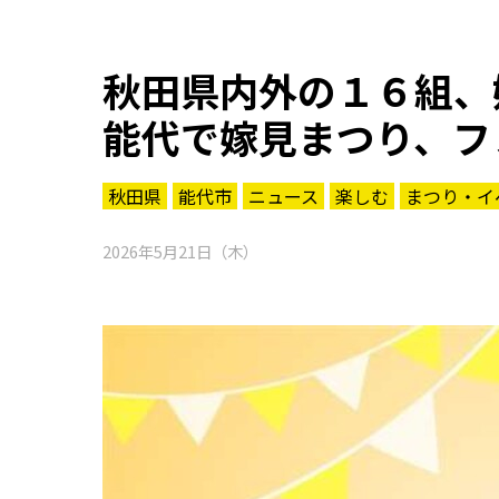
秋田県内外の１６組、
能代で嫁見まつり、フ
秋田県
能代市
ニュース
楽しむ
まつり・イ
2026年5月21日（木）
知る一覧
世界遺産
文化・歴史
パワースポット
ミステリー