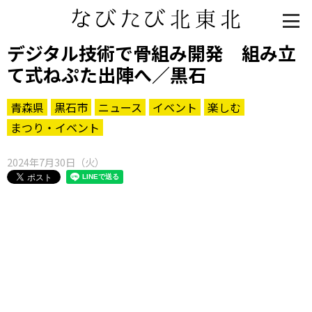
デジタル技術で骨組み開発 組み立
て式ねぷた出陣へ／黒石
青森県
黒石市
ニュース
イベント
楽しむ
まつり・イベント
2024年7月30日（火）
知る一覧
世界遺産
文化・歴史
パワースポット
ミステリー
観る一覧
桜
花
紅葉
楽しむ一覧
まつり・イベント
聖地
おみやげ・特産
道の駅・産直
鉄道
アウトドア・レジャー