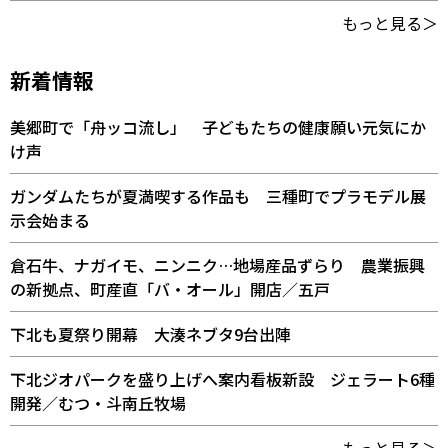
もっと見る＞
新着情報
美郷町で「舟ッコ流し」 子どもたちの健康願い元気にか
け声
ガンダムたちが夏満喫する作品も 三種町でプラモデル展
示会始まる
倉石牛、ナガイモ、ニンニク…地場産品ずらり 農業振興
の新拠点、町産直「バ・オール」開店／五戸
下北も夏祭り開幕 大湊ネブタ9台出陣
下北ジオパークを盛り上げへ案内看板新設 ジェラート6種
開発／むつ・斗南丘牧場