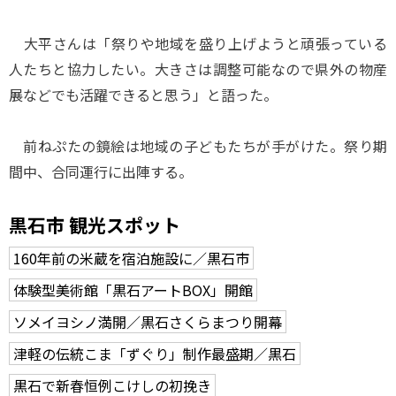
大平さんは「祭りや地域を盛り上げようと頑張っている
人たちと協力したい。大きさは調整可能なので県外の物産
展などでも活躍できると思う」と語った。
前ねぷたの鏡絵は地域の子どもたちが手がけた。祭り期
間中、合同運行に出陣する。
黒石市 観光スポット
160年前の米蔵を宿泊施設に／黒石市
体験型美術館「黒石アートBOX」開館
ソメイヨシノ満開／黒石さくらまつり開幕
津軽の伝統こま「ずぐり」制作最盛期／黒石
黒石で新春恒例こけしの初挽き