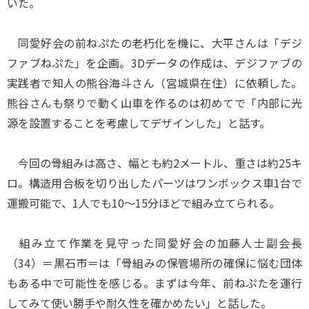
いた。
同愛好会の前ねぷたの老朽化を機に、大平さんは「デジ
ファブねぷた」を企画。3Dデータの作成は、デジファブの
実践者で知人の熊谷海斗さん（宮城県在住）に依頼した。
熊谷さんも祭りで動く山車を作るのは初めてで「内部に光
源を設置することを考慮してデザインした」と話す。
今回の骨組みは高さ、幅とも約2メートル、重さは約25キ
ロ。構造用合板を切り出したパーツはワンボックス車1台で
運搬可能で、1人でも10～15分ほどで組み立てられる。
組み立て作業を見守った同愛好会の加藤人士副会長
（34）＝黒石市＝は「骨組みの保管場所の確保に悩む団体
もある中で可能性を感じる。まずは今年、前ねぷたを運行
してみて使い勝手や耐久性を確かめたい」と話した。