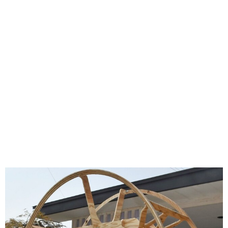
味わう一覧
麺類
ご当地グルメ
酒
スイーツ
癒す一覧
温泉
自然
宿泊
青森県
岩手県
秋田県