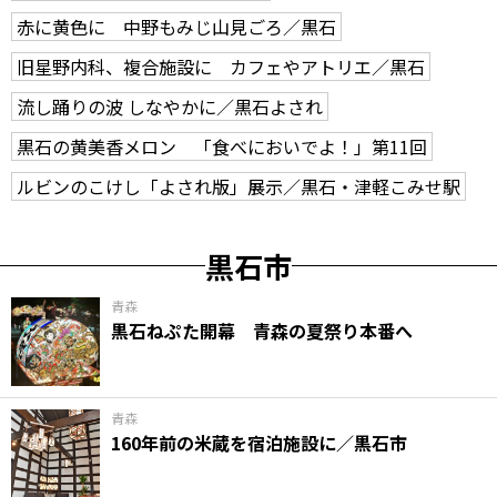
赤に黄色に 中野もみじ山見ごろ／黒石
旧星野内科、複合施設に カフェやアトリエ／黒石
流し踊りの波 しなやかに／黒石よされ
黒石の黄美香メロン 「食べにおいでよ！」第11回
ルビンのこけし「よされ版」展示／黒石・津軽こみせ駅
黒石市
青森
黒石ねぷた開幕 青森の夏祭り本番へ
青森
160年前の米蔵を宿泊施設に／黒石市