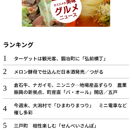
ランキング
ターゲットは観光客、鍛冶町に「弘前横丁」
メロン酵母で仕込んだ日本酒発売／つがる
倉石牛、ナガイモ、ニンニク…地場産品ずらり 農業
振興の新拠点、町産直「バ・オール」開店／五戸
今週末、大潟村で「ひまわりまつり」 ミニ電車など
催し多彩
三戸町 相性楽しむ「せんべいさんぽ」