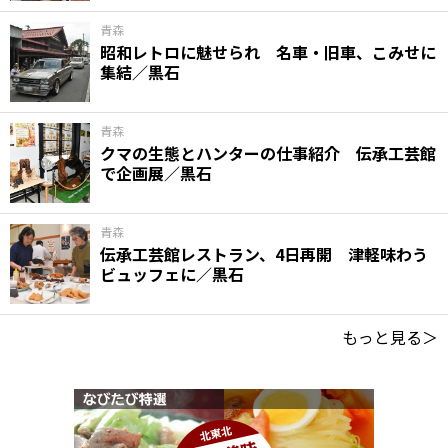
青森
昭和レトロに魅せられ 名車・旧車、こみせに
集結／黒石
青森
クマの生態とハンターの仕事紹介 伝承工芸館
で企画展／黒石
青森
伝承工芸館レストラン、4日再開 津軽味わう
ビュッフェに／黒石
もっと見る＞