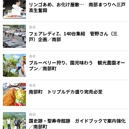
リンゴあめ、お化け屋敷… 南部まつりへ三戸
高生奮闘
青森
フェアレディZ、140台集結 管野さん（三
戸）企画／南部
青森
ブルーベリー狩り、園児味わう 観光農園オー
プン／南部町
青森
南部町 トリプルデカ盛り完売必至
青森
国史跡・聖寿寺館跡 ガイドブックで案内強化
／南部町