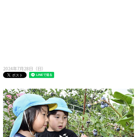
味わう一覧
麺類
ご当地グルメ
酒
スイーツ
癒す一覧
温泉
自然
宿泊
青森県
岩手県
秋田県
2024年7月28日（日）