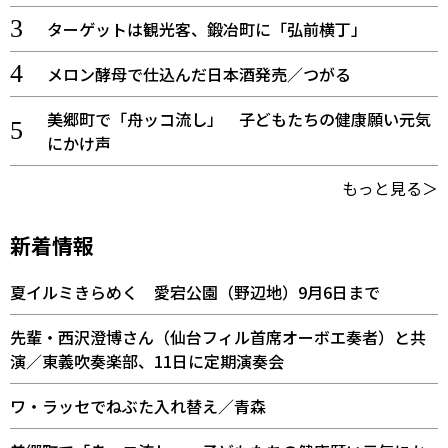
ターゲットは観光客、鍛冶町に「弘前横丁」
メロン酵母で仕込んだ日本酒発売／つがる
美郷町で「舟ッコ流し」 子どもたちの健康願い元気
にかけ声
もっと見る＞
新着情報
夏イルミきらめく 愛宕公園（野辺地）9月6日まで
先輩・西沢澄博さん（仙台フィル首席オーボエ奏者）と共
演／東義吹奏楽部、11日に定期演奏会
ワ・ラッセでねぶた入れ替え／青森