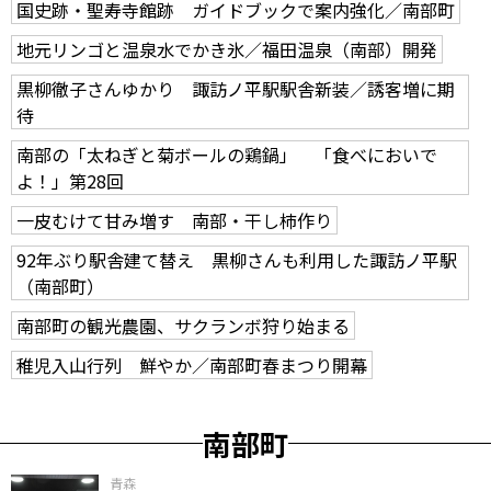
国史跡・聖寿寺館跡 ガイドブックで案内強化／南部町
地元リンゴと温泉水でかき氷／福田温泉（南部）開発
黒柳徹子さんゆかり 諏訪ノ平駅駅舎新装／誘客増に期
待
南部の「太ねぎと菊ボールの鶏鍋」 「食べにおいで
よ！」第28回
一皮むけて甘み増す 南部・干し柿作り
92年ぶり駅舎建て替え 黒柳さんも利用した諏訪ノ平駅
（南部町）
南部町の観光農園、サクランボ狩り始まる
稚児入山行列 鮮やか／南部町春まつり開幕
南部町
青森