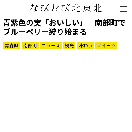
青紫色の実「おいしい」 南部町で
ブルーベリー狩り始まる
青森県
南部町
ニュース
観光
味わう
スイーツ
知る一覧
世界遺産
文化・歴史
パワースポット
ミステリー
観る一覧
桜
花
紅葉
楽しむ一覧
まつり・イベント
聖地
おみやげ・特産
道の駅・産直
鉄道
アウトドア・レジャー