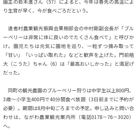
園主の若本進さん（57）によると、今年は春先の高温によ
り生育が早く、今が食べごろだという。
達者村農業観光振興会果樹部会の中村剛副会長が「ブル
ーベリーは非常に体に良いのでたくさん食べて」と呼びか
け。園児たちは元気に園地を巡り、一粒ずつ摘み取って
「甘い」「いっぱい取れた」などと歓声を上げた。門前皓
大（こうた）ちゃん（6）は「最高おいしかった」と満足げ
だった。
同町の観光農園のブルーベリー狩りは中学生以上800円、
3歳～小学生400円で40分間食べ放題（3日前までに予約が
必要）。期間は8月中旬ごろまでの予定。申し込みと問い合
わせは、ながわ農業観光案内所（電話0178－76－3020）
へ。