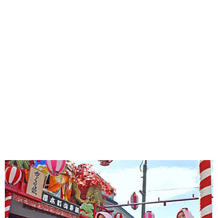
味わう一覧
麺類
ご当地グルメ
酒
スイーツ
癒す一覧
温泉
自然
宿泊
青森県
岩手県
秋田県