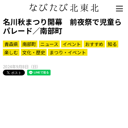
名川秋まつり開幕 前夜祭で児童ら
パレード／南部町
青森県
南部町
ニュース
イベント
おすすめ
知る
楽しむ
文化・歴史
まつり・イベント
2024年9月8日（日）
知る一覧
世界遺産
文化・歴史
パワースポット
ミステリー
観る一覧
桜
花
紅葉
楽しむ一覧
まつり・イベント
聖地
おみやげ・特産
道の駅・産直
鉄道
アウトドア・レジャー