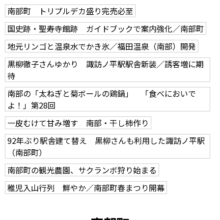
南部町 トリプルデカ盛り完売必至
国史跡・聖寿寺館跡 ガイドブックで案内強化／南部町
地元リンゴと温泉水でかき氷／福田温泉（南部）開発
黒柳徹子さんゆかり 諏訪ノ平駅駅舎新装／誘客増に期
待
南部の「太ねぎと菊ボールの鶏鍋」 「食べにおいで
よ！」第28回
一皮むけて甘み増す 南部・干し柿作り
92年ぶり駅舎建て替え 黒柳さんも利用した諏訪ノ平駅
（南部町）
南部町の観光農園、サクランボ狩り始まる
稚児入山行列 鮮やか／南部町春まつり開幕