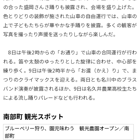
の合った盛岡さんさ踊りも披露され、会場を盛り上げた。
色とりどりの装飾が施された山車の自由運行では、山車の
上で子どもたちらが華やかな手踊りを披露。多くの観客が
写真を撮ったり声援を送ったりしながら楽しんだ。
8日は午後2時からの「お通り」で山車の合同運行が行わ
れる。笛や太鼓のゆったりとした旋律に合わせ、中心部を
練り歩く。9日は午後2時半から「お還（かえ）り」で、ま
つりのクライマックスを迎える。両日とも名川中のブラス
バンド演奏が披露されるほか、9日は名久井農業高校生たち
による流し踊りパレードなども行われる。
南部町 観光スポット
ブルーベリー狩り、園児味わう 観光農園オープン／南
部町