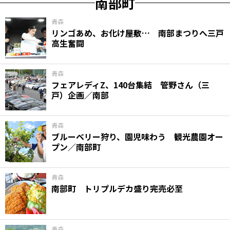
南部町
青森
リンゴあめ、お化け屋敷… 南部まつりへ三戸
高生奮闘
青森
フェアレディZ、140台集結 管野さん（三
戸）企画／南部
青森
ブルーベリー狩り、園児味わう 観光農園オー
プン／南部町
青森
南部町 トリプルデカ盛り完売必至
青森