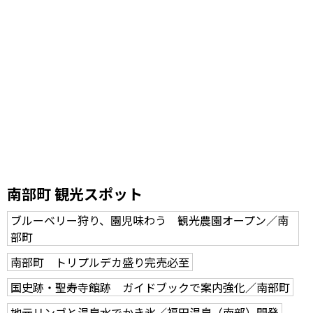
南部町 観光スポット
ブルーベリー狩り、園児味わう 観光農園オープン／南
部町
南部町 トリプルデカ盛り完売必至
国史跡・聖寿寺館跡 ガイドブックで案内強化／南部町
地元リンゴと温泉水でかき氷／福田温泉（南部）開発