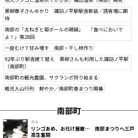
黒柳徹子さんゆかり 諏訪ノ平駅駅舎新装／誘客増に期
待
南部の「太ねぎと菊ボールの鶏鍋」 「食べにおいで
よ！」第28回
一皮むけて甘み増す 南部・干し柿作り
92年ぶり駅舎建て替え 黒柳さんも利用した諏訪ノ平駅
（南部町）
南部町の観光農園、サクランボ狩り始まる
稚児入山行列 鮮やか／南部町春まつり開幕
南部町
青森
リンゴあめ、お化け屋敷… 南部まつりへ三戸
高生奮闘