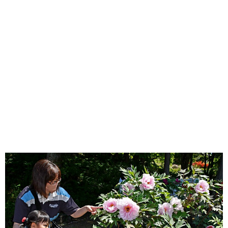
味わう一覧
麺類
ご当地グルメ
酒
スイーツ
癒す一覧
温泉
自然
宿泊
青森県
岩手県
秋田県