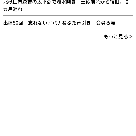
北秋田市森吉の太平湖で湖水開き 土砂崩れから復旧、２
カ月遅れ
出陣50回 忘れない／パナねぶた幕引き 会員ら涙
もっと見る＞