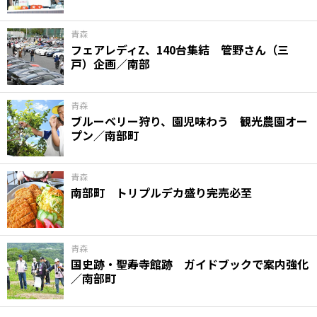
青森
フェアレディZ、140台集結 管野さん（三
戸）企画／南部
青森
ブルーベリー狩り、園児味わう 観光農園オー
プン／南部町
青森
南部町 トリプルデカ盛り完売必至
青森
国史跡・聖寿寺館跡 ガイドブックで案内強化
／南部町