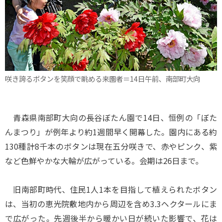
咲き誇るボタンを笑顔で眺める来園者＝14日午前、南部町大向
青森県南部町大向の長谷ぼたん園で14日、恒例の「ぼた
んまつり」が例年より約1週間早く開幕した。園内にある約
130種計8千本のボタンは現在五分咲きで、赤やピンク、紫
など色鮮やかな大輪が広がっている。会期は26日まで。
旧南部町時代、住民1人1本を目指して植えられたボタン
は、当初の恵光院敷地内から周辺を含め3.3ヘクタールにま
で広がった。先週後半から暖かい日が続いた影響で、花は