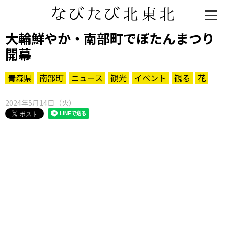
大輪鮮やか・南部町でぼたんまつり
開幕
青森県
南部町
ニュース
観光
イベント
観る
花
2024年5月14日（火）
知る一覧
世界遺産
文化・歴史
パワースポット
ミステリー
観る一覧
桜
花
紅葉
楽しむ一覧
まつり・イベント
聖地
おみやげ・特産
道の駅・産直
鉄道
アウトドア・レジャー