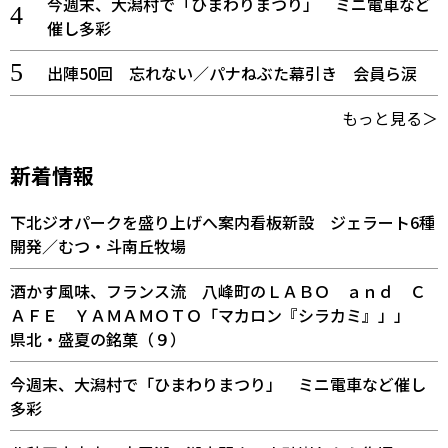
今週末、大潟村で「ひまわりまつり」 ミニ電車など
催し多彩
出陣50回 忘れない／パナねぶた幕引き 会員ら涙
もっと見る＞
新着情報
下北ジオパークを盛り上げへ案内看板新設 ジェラート6種
開発／むつ・斗南丘牧場
酒かす風味、フランス流 八峰町のＬＡＢＯ ａｎｄ Ｃ
ＡＦＥ ＹＡＭＡＭＯＴＯ「マカロン『シラカミ』」」
県北・盛夏の銘菓（９）
今週末、大潟村で「ひまわりまつり」 ミニ電車など催し
多彩