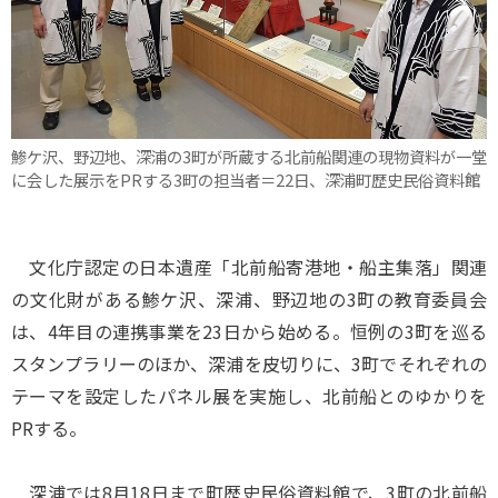
鯵ケ沢、野辺地、深浦の3町が所蔵する北前船関連の現物資料が一堂
に会した展示をPRする3町の担当者＝22日、深浦町歴史民俗資料館
文化庁認定の日本遺産「北前船寄港地・船主集落」関連
の文化財がある鯵ケ沢、深浦、野辺地の3町の教育委員会
は、4年目の連携事業を23日から始める。恒例の3町を巡る
スタンプラリーのほか、深浦を皮切りに、3町でそれぞれの
テーマを設定したパネル展を実施し、北前船とのゆかりを
PRする。
深浦では8月18日まで町歴史民俗資料館で、3町の北前船