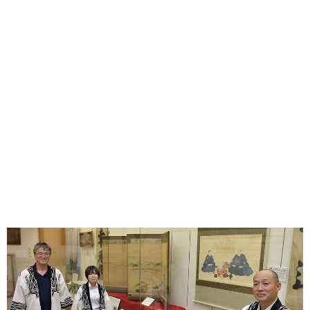
味わう一覧
麺類
ご当地グルメ
酒
スイーツ
癒す一覧
温泉
自然
宿泊
青森県
岩手県
秋田県