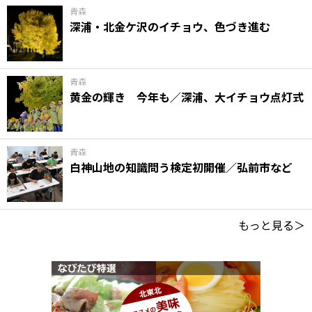
青森
深浦・北金ケ沢のイチョウ、色づき進む
青森
黄金の輝き 今年も／深浦、大イチョウ点灯式
青森
白神山地の知識問う検定初開催／弘前市など
もっと見る＞