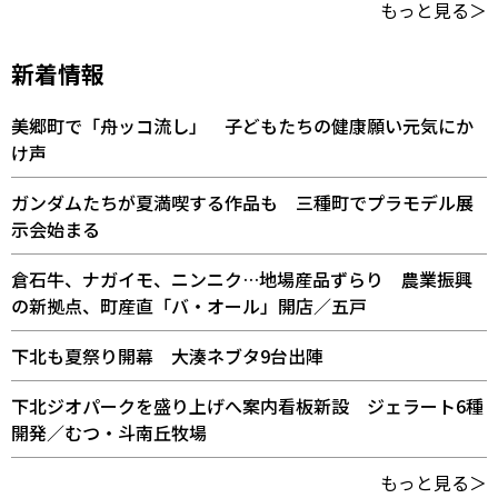
もっと見る＞
新着情報
美郷町で「舟ッコ流し」 子どもたちの健康願い元気にか
け声
ガンダムたちが夏満喫する作品も 三種町でプラモデル展
示会始まる
倉石牛、ナガイモ、ニンニク…地場産品ずらり 農業振興
の新拠点、町産直「バ・オール」開店／五戸
下北も夏祭り開幕 大湊ネブタ9台出陣
下北ジオパークを盛り上げへ案内看板新設 ジェラート6種
開発／むつ・斗南丘牧場
もっと見る＞