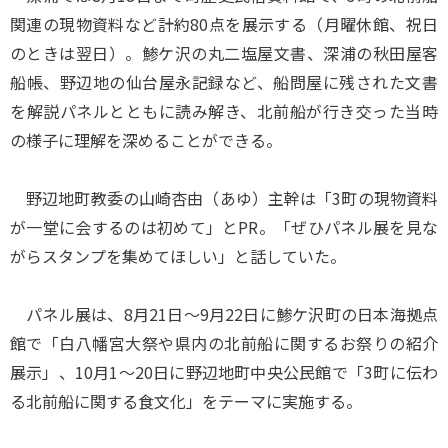
関連の現物資料など計約80点を展示する（月曜休館、祝日
のときは翌日）。鯵ケ沢の丸二塩屋文書、深浦の秋田屋客
船帳、野辺地の仙台屋永記録など、船問屋に残された文書
を解説パネルとともに読み解き、北前船が行き交った当時
の様子に理解を深めることができる。
野辺地町教委の山崎杏由（あゆ）主幹は「3町の現物資料
が一堂に会するのは初めて」とPR。「ぜひパネル展を見な
がらスタンプを集めてほしい」と話していた。
パネル展は、8月21日～9月22日に鯵ケ沢町の日本海拠点
館で「白八幡宮大祭や県内の北前船に関するお祭りの紹介
展示」、10月1～20日に野辺地町中央公民館で「3町に伝わ
る北前船に関する食文化」をテーマに実施する。