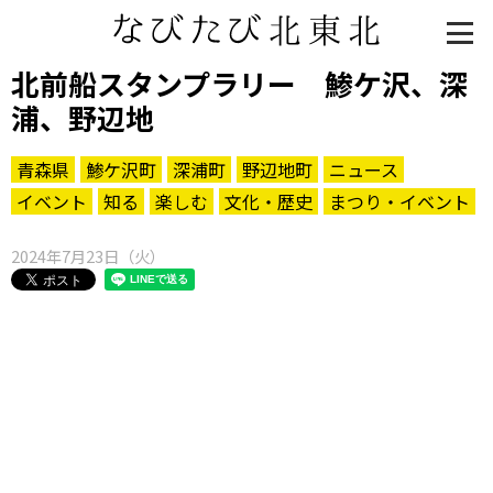
北前船スタンプラリー 鯵ケ沢、深
浦、野辺地
青森県
鯵ケ沢町
深浦町
野辺地町
ニュース
イベント
知る
楽しむ
文化・歴史
まつり・イベント
2024年7月23日（火）
知る一覧
世界遺産
文化・歴史
パワースポット
ミステリー
観る一覧
桜
花
紅葉
楽しむ一覧
まつり・イベント
聖地
おみやげ・特産
道の駅・産直
鉄道
アウトドア・レジャー