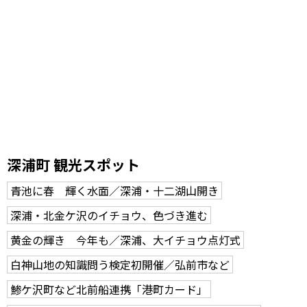
深浦町 観光スポット
青池に春 輝く水面／深浦・十二湖山開き
深浦・北金ケ沢のイチョウ、色づき進む
黄金の輝き 今年も／深浦、大イチョウ点灯式
白神山地の知識問う検定初開催／弘前市など
鯵ケ沢町など北前船連携「港町カード」