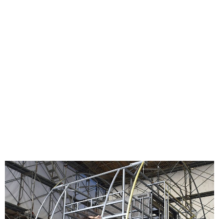
味わう一覧
麺類
ご当地グルメ
酒
スイーツ
癒す一覧
温泉
自然
宿泊
青森県
岩手県
秋田県