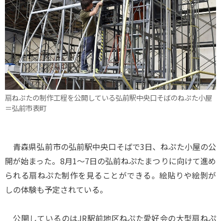
扇ねぷたの制作工程を公開している弘前駅中央口そばのねぷた小屋
＝弘前市表町
青森県弘前市の弘前駅中央口そばで3日、ねぷた小屋の公
開が始まった。8月1～7日の弘前ねぷたまつりに向けて進め
られる扇ねぷた制作を見ることができる。絵貼りや絵剝が
しの体験も予定されている。
公開しているのはJR駅前地区ねぷた愛好会の大型扇ねぷ