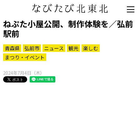
ねぷた小屋公開、制作体験を／弘前
駅前
青森県
弘前市
ニュース
観光
楽しむ
まつり・イベント
2024年7月4日（木）
知る一覧
世界遺産
文化・歴史
パワースポット
ミステリー
観る一覧
桜
花
紅葉
楽しむ一覧
まつり・イベント
聖地
おみやげ・特産
道の駅・産直
鉄道
アウトドア・レジャー