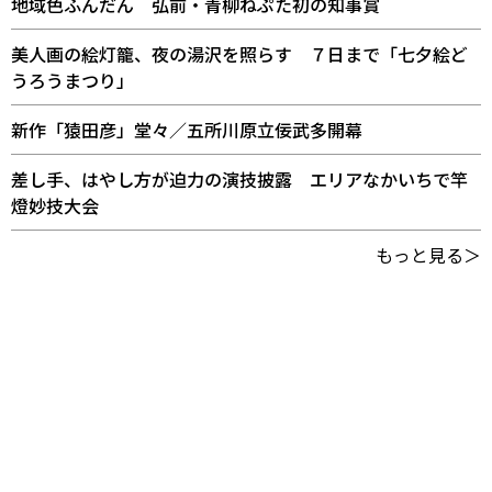
地域色ふんだん 弘前・青柳ねぷた初の知事賞
美人画の絵灯籠、夜の湯沢を照らす ７日まで「七夕絵ど
うろうまつり」
新作「猿田彦」堂々／五所川原立佞武多開幕
差し手、はやし方が迫力の演技披露 エリアなかいちで竿
燈妙技大会
もっと見る＞