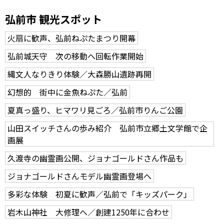
弘前市 観光スポット
火扇に歓声、弘前ねぷたまつり開幕
弘前城天守 次の移動へ回転作業開始
縄文人なりきり体験／大森勝山遺跡再開
幻想的 街中に金魚ねぷた／弘前
夏真っ盛り、ヒマワリ見ごろ／弘前市りんご公園
山田スイッチさんの歩み紹介 弘前市立郷土文学館で企
画展
久渡寺の幽霊画公開、ジョナゴールドさん作品も
ジョナゴールドさんモデル幽霊画登場へ
多彩な体験 初夏に歓声／弘前で「キッズパーク」
岩木山神社 大修理へ／創建1250年に合わせ