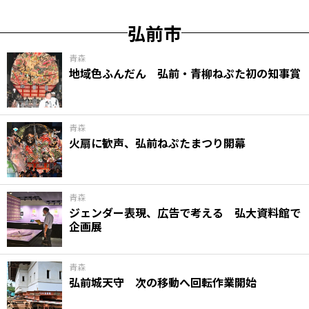
弘前市
青森
地域色ふんだん 弘前・青柳ねぷた初の知事賞
青森
火扇に歓声、弘前ねぷたまつり開幕
青森
ジェンダー表現、広告で考える 弘大資料館で
企画展
青森
弘前城天守 次の移動へ回転作業開始