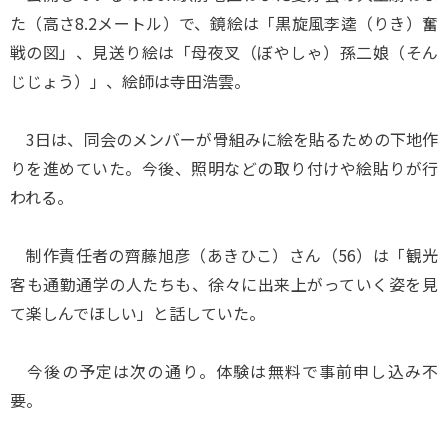
た（高さ8.2メートル）で、鏡絵は「黒旋風李逵（りき）奮
戦の図」、見送り絵は「母夜叉（ぼやしゃ）孫二娘（そん
じじょう）」、絵師は寺田浩雲。
3日は、同会のメンバーが骨組みに絵を貼るための下地作
りを進めていた。今後、照明などの取り付けや絵貼りが行
われる。
制作責任者の齊藤旭彦（あきひこ）さん（56）は「観光
客も通勤通学の人たちも、徐々に出来上がっていく姿を見
て楽しんでほしい」と話していた。
今後の予定は次の通り。体験は無料で事前申し込み不
要。