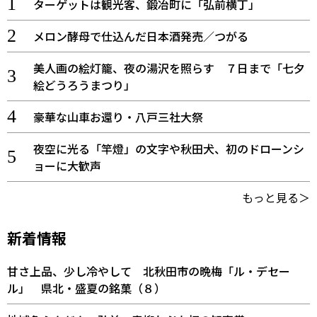
ターゲットは観光客、鍛冶町に「弘前横丁」
メロン酵母で仕込んだ日本酒発売／つがる
美人画の絵灯籠、夜の湯沢を照らす ７日まで「七夕
絵どうろうまつり」
豪華な山車お還り・八戸三社大祭
夜空に光る「竿燈」の文字や秋田犬、初のドローンシ
ョーに大歓声
もっと見る＞
新着情報
甘さ上品、少し冷やして 北秋田市の晩梅「ル・デセー
ル」 県北・盛夏の銘菓（８）