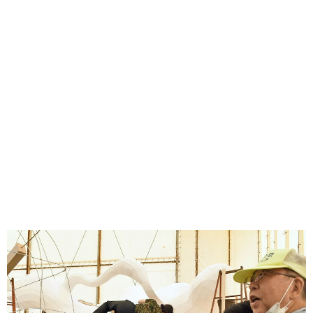
味わう一覧
麺類
ご当地グルメ
酒
スイーツ
癒す一覧
温泉
自然
宿泊
青森県
岩手県
秋田県