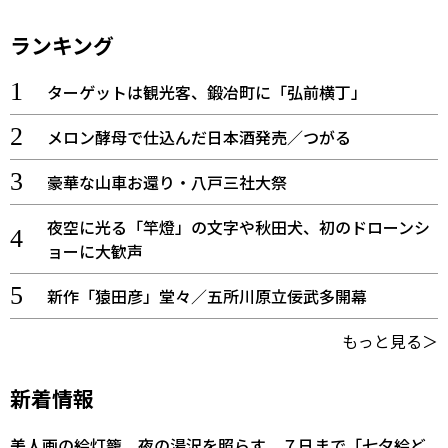
ランキング
ターゲットは観光客、鍛冶町に「弘前横丁」
メロン酵母で仕込んだ日本酒発売／つがる
豪華な山車お還り・八戸三社大祭
夜空に光る「竿燈」の文字や秋田犬、初のドローンシ
ョーに大歓声
新作「猿田彦」堂々／五所川原立佞武多開幕
もっと見る＞
新着情報
美人画の絵灯籠、夜の湯沢を照らす ７日まで「七夕絵ど