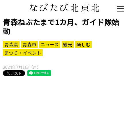
青森ねぶたまで1カ月、ガイド隊始
動
青森県
青森市
ニュース
観光
楽しむ
まつり・イベント
2024年7月1日（月）
知る一覧
世界遺産
文化・歴史
パワースポット
ミステリー
観る一覧
桜
花
紅葉
楽しむ一覧
まつり・イベント
聖地
おみやげ・特産
道の駅・産直
鉄道
アウトドア・レジャー