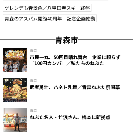
ゲレンデも春景色／八甲田春スキー終盤
青森のアスパム開館40周年 記念企画始動
青森市
青森
市民一丸、50回目晴れ舞台 企業に頼らず
「100円カンパ」／私たちのねぶた
青森
武者勇壮、ハネト乱舞／青森ねぶた祭開幕
青森
ねぶた名人・竹浪さん、橋本に新拠点