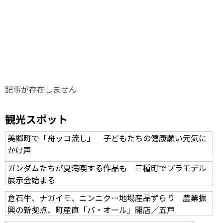
味わう一覧
麺類
ご当地グルメ
酒
スイーツ
癒す一覧
温泉
自然
宿泊
青森県
岩手県
秋田県
記事が存在しません
観光スポット
美郷町で「舟ッコ流し」 子どもたちの健康願い元気に
かけ声
ガンダムたちが夏満喫する作品も 三種町でプラモデル
展示会始まる
倉石牛、ナガイモ、ニンニク…地場産品ずらり 農業振
興の新拠点、町産直「バ・オール」開店／五戸