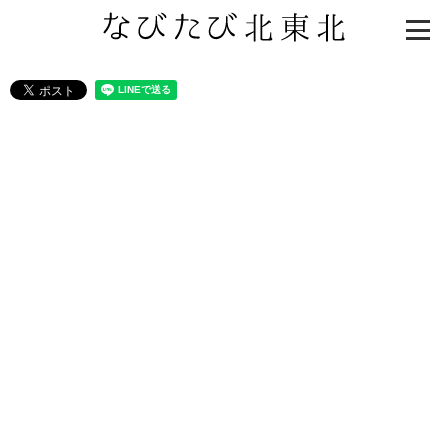
知る一覧
世界遺産
文化・歴史
パワースポット
ミステリー
観る一覧
桜
花
紅葉
楽しむ一覧
まつり・イベント
聖地
おみやげ・特産
道の駅・産直
鉄道
アウトドア・レジャー