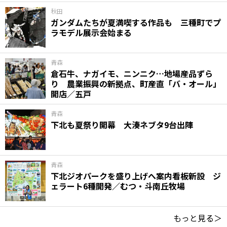
秋田
ガンダムたちが夏満喫する作品も 三種町でプ
ラモデル展示会始まる
青森
倉石牛、ナガイモ、ニンニク…地場産品ずら
り 農業振興の新拠点、町産直「バ・オール」
開店／五戸
青森
下北も夏祭り開幕 大湊ネブタ9台出陣
青森
下北ジオパークを盛り上げへ案内看板新設 ジ
ェラート6種開発／むつ・斗南丘牧場
もっと見る＞