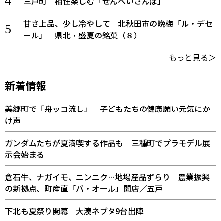
三戸町 相性楽しむ「せんべいさんぽ」
甘さ上品、少し冷やして 北秋田市の晩梅「ル・デセ
ール」 県北・盛夏の銘菓（８）
もっと見る＞
新着情報
美郷町で「舟ッコ流し」 子どもたちの健康願い元気にか
け声
ガンダムたちが夏満喫する作品も 三種町でプラモデル展
示会始まる
倉石牛、ナガイモ、ニンニク…地場産品ずらり 農業振興
の新拠点、町産直「バ・オール」開店／五戸
下北も夏祭り開幕 大湊ネブタ9台出陣