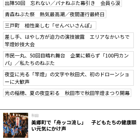
出陣50回 忘れない／パナねぶた幕引き 会員ら涙
青森ねぶた祭 熱気最高潮／夜間運行最終日
三戸町 相性楽しむ「せんべいさんぽ」
差し手、はやし方が迫力の演技披露 エリアなかいちで
竿燈妙技大会
市民一丸、50回目晴れ舞台 企業に頼らず「100円カン
パ」／私たちのねぶた
夜空に光る「竿燈」の文字や秋田犬、初のドローンショ
ーに大歓声
光の稲穂、夏の夜空彩る 秋田市で秋田竿燈まつり開幕
秋田
美郷町で「舟ッコ流し」 子どもたちの健康願
い元気にかけ声