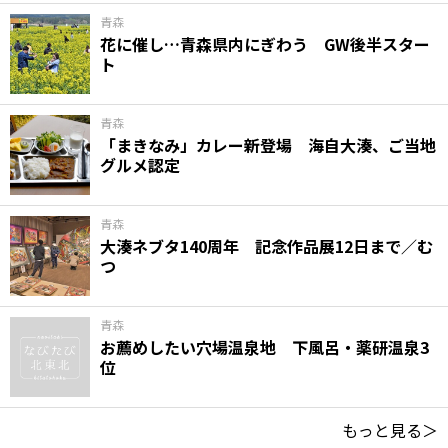
青森
花に催し…青森県内にぎわう GW後半スター
ト
青森
「まきなみ」カレー新登場 海自大湊、ご当地
グルメ認定
青森
大湊ネブタ140周年 記念作品展12日まで／む
つ
青森
お薦めしたい穴場温泉地 下風呂・薬研温泉3
位
もっと見る＞