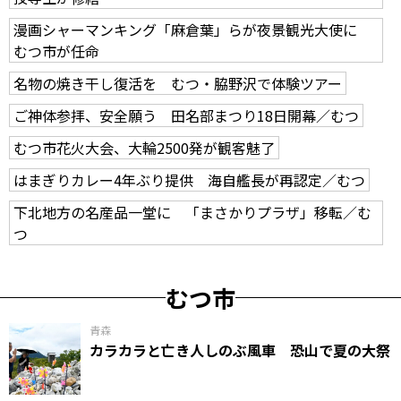
漫画シャーマンキング「麻倉葉」らが夜景観光大使に
むつ市が任命
名物の焼き干し復活を むつ・脇野沢で体験ツアー
ご神体参拝、安全願う 田名部まつり18日開幕／むつ
むつ市花火大会、大輪2500発が観客魅了
はまぎりカレー4年ぶり提供 海自艦長が再認定／むつ
下北地方の名産品一堂に 「まさかりプラザ」移転／む
つ
むつ市
青森
カラカラと亡き人しのぶ風車 恐山で夏の大祭