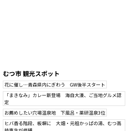
むつ市 観光スポット
花に催し…青森県内にぎわう GW後半スタート
「まきなみ」カレー新登場 海自大湊、ご当地グルメ認
定
お薦めしたい穴場温泉地 下風呂・薬研温泉3位
ヒバ香る階段、板塀に 大畑・元祖かっぱの湯、むつ高
技専生が修繕