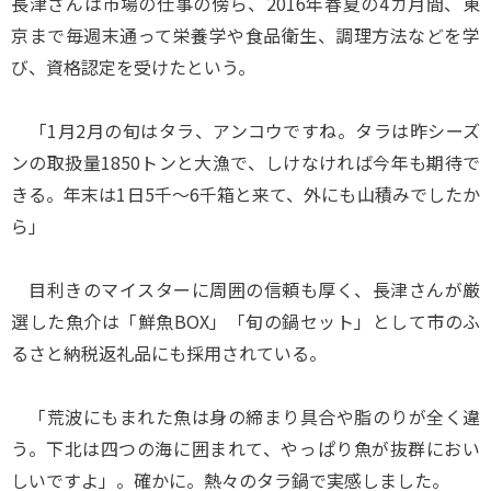
長津さんは市場の仕事の傍ら、2016年春夏の4カ月間、東
京まで毎週末通って栄養学や食品衛生、調理方法などを学
び、資格認定を受けたという。
「1月2月の旬はタラ、アンコウですね。タラは昨シーズ
ンの取扱量1850トンと大漁で、しけなければ今年も期待で
きる。年末は1日5千～6千箱と来て、外にも山積みでしたか
ら」
目利きのマイスターに周囲の信頼も厚く、長津さんが厳
選した魚介は「鮮魚BOX」「旬の鍋セット」として市のふ
るさと納税返礼品にも採用されている。
「荒波にもまれた魚は身の締まり具合や脂のりが全く違
う。下北は四つの海に囲まれて、やっぱり魚が抜群におい
しいですよ」。確かに。熱々のタラ鍋で実感しました。