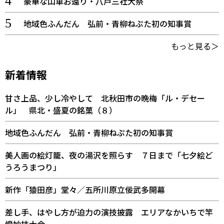
豪華な山車お還り・八戸三社大祭
地域色ふんだん 弘前・青柳ねぷた初の知事賞
もっと見る＞
新着情報
甘さ上品、少し冷やして 北秋田市の晩梅「ル・デセー
ル」 県北・盛夏の銘菓（８）
地域色ふんだん 弘前・青柳ねぷた初の知事賞
美人画の絵灯籠、夜の湯沢を照らす ７日まで「七夕絵ど
うろうまつり」
新作「猿田彦」堂々／五所川原立佞武多開幕
差し手、はやし方が迫力の演技披露 エリアなかいちで竿
燈妙技大会