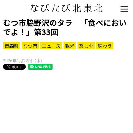
むつ市脇野沢のタラ 「食べにおい
でよ！」第33回
青森県
むつ市
ニュース
観光
楽しむ
味わう
2026年1月22日（木）
知る一覧
世界遺産
文化・歴史
パワースポット
ミステリー
観る一覧
桜
花
紅葉
楽しむ一覧
まつり・イベント
聖地
おみやげ・特産
道の駅・産直
鉄道
アウトドア・レジャー