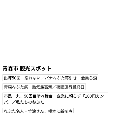
青森市 観光スポット
出陣50回 忘れない／パナねぶた幕引き 会員ら涙
青森ねぶた祭 熱気最高潮／夜間運行最終日
市民一丸、50回目晴れ舞台 企業に頼らず「100円カン
パ」／私たちのねぶた
ねぶた名人・竹浪さん、橋本に新拠点