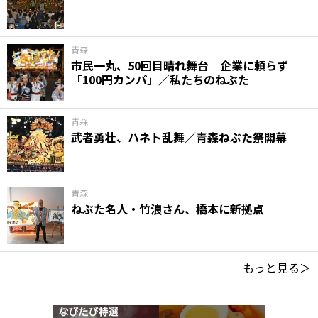
青森
市民一丸、50回目晴れ舞台 企業に頼らず
「100円カンパ」／私たちのねぶた
青森
武者勇壮、ハネト乱舞／青森ねぶた祭開幕
青森
ねぶた名人・竹浪さん、橋本に新拠点
もっと見る＞