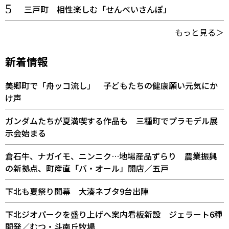
三戸町 相性楽しむ「せんべいさんぽ」
もっと見る＞
新着情報
美郷町で「舟ッコ流し」 子どもたちの健康願い元気にか
け声
ガンダムたちが夏満喫する作品も 三種町でプラモデル展
示会始まる
倉石牛、ナガイモ、ニンニク…地場産品ずらり 農業振興
の新拠点、町産直「バ・オール」開店／五戸
下北も夏祭り開幕 大湊ネブタ9台出陣
下北ジオパークを盛り上げへ案内看板新設 ジェラート6種
開発／むつ・斗南丘牧場