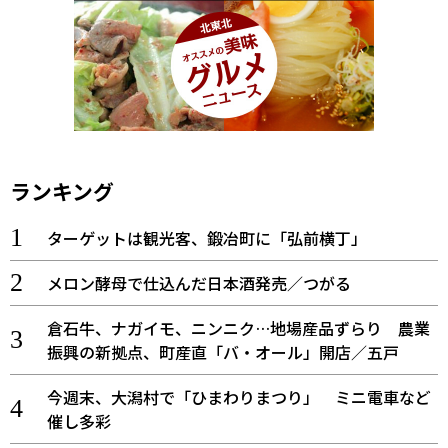
ランキング
ターゲットは観光客、鍛冶町に「弘前横丁」
メロン酵母で仕込んだ日本酒発売／つがる
倉石牛、ナガイモ、ニンニク…地場産品ずらり 農業
振興の新拠点、町産直「バ・オール」開店／五戸
今週末、大潟村で「ひまわりまつり」 ミニ電車など
催し多彩