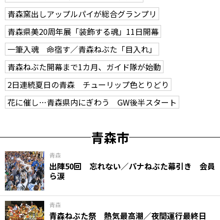
青森窯出しアップルパイが総合グランプリ
青森県美20周年展「装飾する魂」11日開幕
一筆入魂 命宿す／青森ねぶた「目入れ」
青森ねぶた開幕まで1カ月、ガイド隊が始動
2日連続夏日の青森 チューリップ色とりどり
花に催し…青森県内にぎわう GW後半スタート
青森市
青森
出陣50回 忘れない／パナねぶた幕引き 会員
ら涙
青森
青森ねぶた祭 熱気最高潮／夜間運行最終日