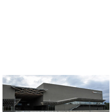
味わう一覧
麺類
ご当地グルメ
酒
スイーツ
癒す一覧
温泉
自然
宿泊
青森県
岩手県
秋田県