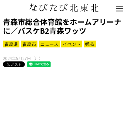
青森市総合体育館をホームアリーナ
に／バスケB2青森ワッツ
青森県
青森市
ニュース
イベント
観る
2024年5月27日（月）
知る一覧
世界遺産
文化・歴史
パワースポット
ミステリー
観る一覧
桜
花
紅葉
楽しむ一覧
まつり・イベント
聖地
おみやげ・特産
道の駅・産直
鉄道
アウトドア・レジャー