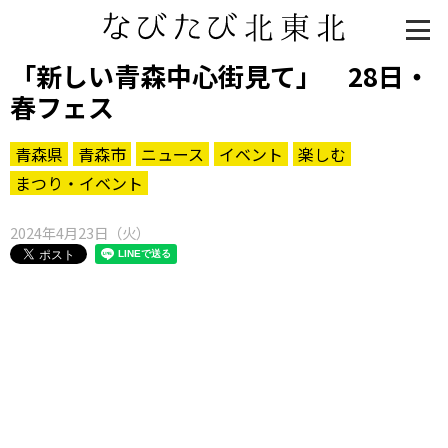
「新しい青森中心街見て」 28日・
春フェス
青森県
青森市
ニュース
イベント
楽しむ
まつり・イベント
2024年4月23日（火）
知る一覧
世界遺産
文化・歴史
パワースポット
ミステリー
観る一覧
桜
花
紅葉
楽しむ一覧
まつり・イベント
聖地
おみやげ・特産
道の駅・産直
鉄道
アウトドア・レジャー