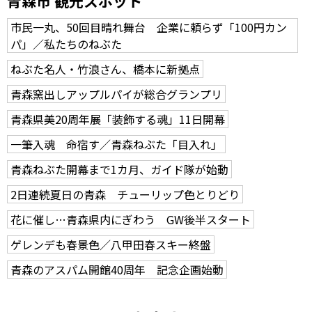
青森市 観光スポット
市民一丸、50回目晴れ舞台 企業に頼らず「100円カン
パ」／私たちのねぶた
ねぶた名人・竹浪さん、橋本に新拠点
青森窯出しアップルパイが総合グランプリ
青森県美20周年展「装飾する魂」11日開幕
一筆入魂 命宿す／青森ねぶた「目入れ」
青森ねぶた開幕まで1カ月、ガイド隊が始動
2日連続夏日の青森 チューリップ色とりどり
花に催し…青森県内にぎわう GW後半スタート
ゲレンデも春景色／八甲田春スキー終盤
青森のアスパム開館40周年 記念企画始動