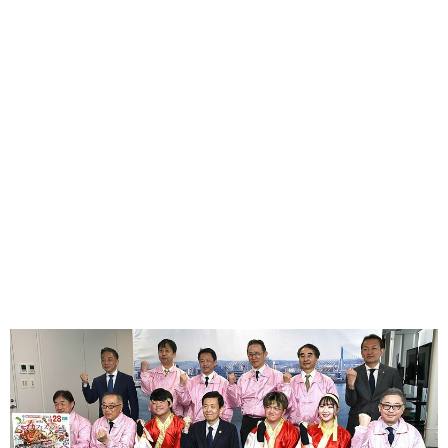
味わう一覧
麺類
ご当地グルメ
酒
スイーツ
癒す一覧
温泉
自然
宿泊
青森県
岩手県
秋田県