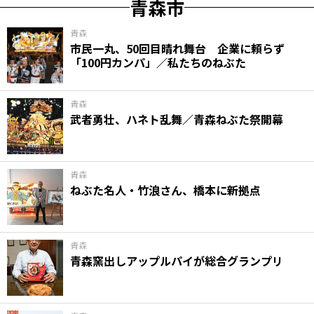
青森市
青森
市民一丸、50回目晴れ舞台 企業に頼らず
「100円カンパ」／私たちのねぶた
青森
武者勇壮、ハネト乱舞／青森ねぶた祭開幕
青森
ねぶた名人・竹浪さん、橋本に新拠点
青森
青森窯出しアップルパイが総合グランプリ