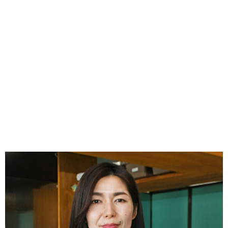
味わう一覧
麺類
ご当地グルメ
酒
スイーツ
癒す一覧
温泉
自然
宿泊
青森県
岩手県
秋田県