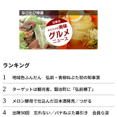
ランキング
地域色ふんだん 弘前・青柳ねぷた初の知事賞
ターゲットは観光客、鍛冶町に「弘前横丁」
メロン酵母で仕込んだ日本酒発売／つがる
出陣50回 忘れない／パナねぶた幕引き 会員ら涙