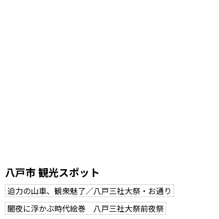
八戸市 観光スポット
迫力の山車、観衆魅了／八戸三社大祭・お通り
闇夜に浮かぶ時代絵巻 八戸三社大祭前夜祭