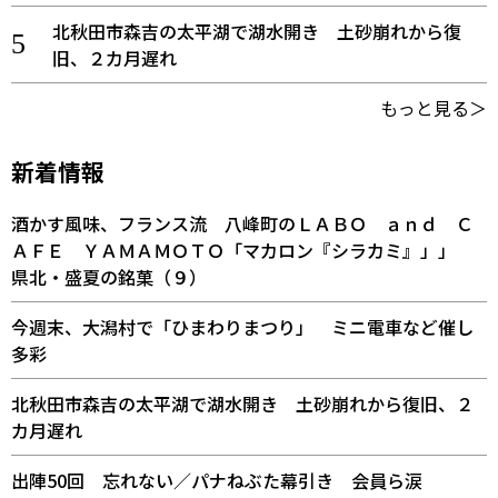
北秋田市森吉の太平湖で湖水開き 土砂崩れから復
旧、２カ月遅れ
もっと見る＞
新着情報
酒かす風味、フランス流 八峰町のＬＡＢＯ ａｎｄ Ｃ
ＡＦＥ ＹＡＭＡＭＯＴＯ「マカロン『シラカミ』」」
県北・盛夏の銘菓（９）
今週末、大潟村で「ひまわりまつり」 ミニ電車など催し
多彩
北秋田市森吉の太平湖で湖水開き 土砂崩れから復旧、２
カ月遅れ
出陣50回 忘れない／パナねぶた幕引き 会員ら涙