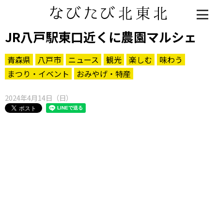
JR八戸駅東口近くに農園マルシェ
青森県
八戸市
ニュース
観光
楽しむ
味わう
まつり・イベント
おみやげ・特産
2024年4月14日（日）
知る一覧
世界遺産
文化・歴史
パワースポット
ミステリー
観る一覧
桜
花
紅葉
楽しむ一覧
まつり・イベント
聖地
おみやげ・特産
道の駅・産直
鉄道
アウトドア・レジャー