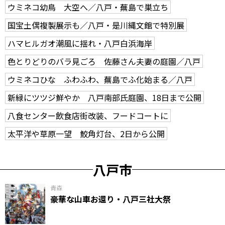
ウミネコ幼鳥 大空へ／八戸・蕪島で巣立ち
国宝土偶複製展示も／八戸・是川縄文館で特別展
ハマヒルガオ潮風に揺れ・八戸白浜海岸
色とりどりのバラ見ごろ 佐藤さん夫妻の庭園／八戸
ウミネコひな ふわふわ、蕪島でふ化始まる／八戸
新緑にツツジ鮮やか 八戸南部氏庭園、18日まで公開
八食センター飲食店街改装、フードコートに
太平洋や草原一望 鮫角灯台、2日から公開
八戸市
青森
豪華な山車お還り・八戸三社大祭