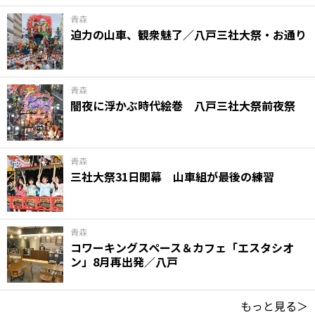
青森
迫力の山車、観衆魅了／八戸三社大祭・お通り
青森
闇夜に浮かぶ時代絵巻 八戸三社大祭前夜祭
青森
三社大祭31日開幕 山車組が最後の練習
青森
コワーキングスペース＆カフェ「エスタシオ
ン」8月再出発／八戸
もっと見る＞