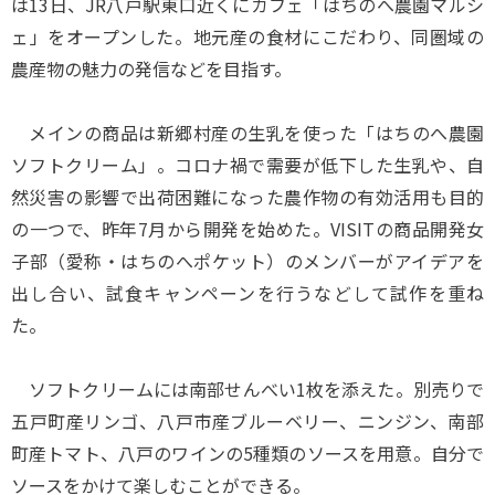
は13日、JR八戸駅東口近くにカフェ「はちのへ農園マルシ
ェ」をオープンした。地元産の食材にこだわり、同圏域の
農産物の魅力の発信などを目指す。
メインの商品は新郷村産の生乳を使った「はちのへ農園
ソフトクリーム」。コロナ禍で需要が低下した生乳や、自
然災害の影響で出荷困難になった農作物の有効活用も目的
の一つで、昨年7月から開発を始めた。VISITの商品開発女
子部（愛称・はちのへポケット）のメンバーがアイデアを
出し合い、試食キャンペーンを行うなどして試作を重ね
た。
ソフトクリームには南部せんべい1枚を添えた。別売りで
五戸町産リンゴ、八戸市産ブルーベリー、ニンジン、南部
町産トマト、八戸のワインの5種類のソースを用意。自分で
ソースをかけて楽しむことができる。