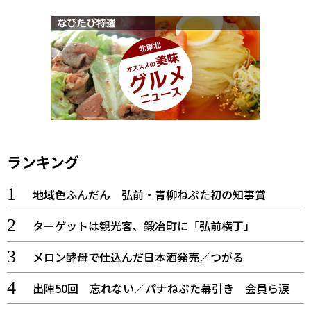
ランキング
地域色ふんだん 弘前・青柳ねぷた初の知事賞
ターゲットは観光客、鍛冶町に「弘前横丁」
メロン酵母で仕込んだ日本酒発売／つがる
出陣50回 忘れない／パナねぶた幕引き 会員ら涙