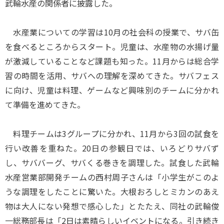
武輪水産の関係者に披露した。
水産業についての学習は10月の社会科の授業で、サバ缶
を食べるところからスタート。児童は、水産物の水揚げ量
が激減していることなど課題も知った。11月からは総合学
習の時間を活用、サバへの理解を深めてきた。サバフェス
に向け、児童は料理、ゲームなど興味別のチームに分かれ
て準備を進めてきた。
料理チームは3グループに分かれ、11月から3回の試食を
行い改善を重ねた。20日の参観日では、いろどりサバず
し、サババーグ、サバくる巻きを調理した。試食した武輪
水産営業部開発チームの西村周子さんは「小学生がこのよ
うな調理をしたことに驚いた。大根おろしとミカンのあえ
物は大人にない発想で感心した」とたたえ、同社の武輪俊
一総務部長は「2日は素晴らしいイベントになる。引き続き