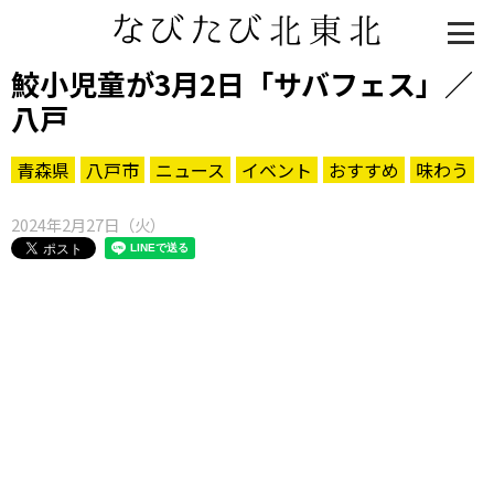
鮫小児童が3月2日「サバフェス」／
八戸
青森県
八戸市
ニュース
イベント
おすすめ
味わう
2024年2月27日（火）
知る一覧
世界遺産
文化・歴史
パワースポット
ミステリー
観る一覧
桜
花
紅葉
楽しむ一覧
まつり・イベント
聖地
おみやげ・特産
道の駅・産直
鉄道
アウトドア・レジャー