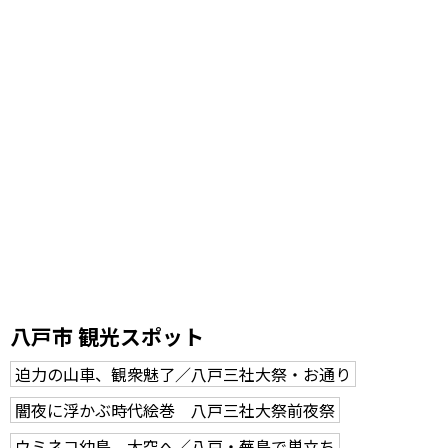
八戸市 観光スポット
迫力の山車、観衆魅了／八戸三社大祭・お通り
闇夜に浮かぶ時代絵巻 八戸三社大祭前夜祭
ウミネコ幼鳥 大空へ／八戸・蕪島で巣立ち