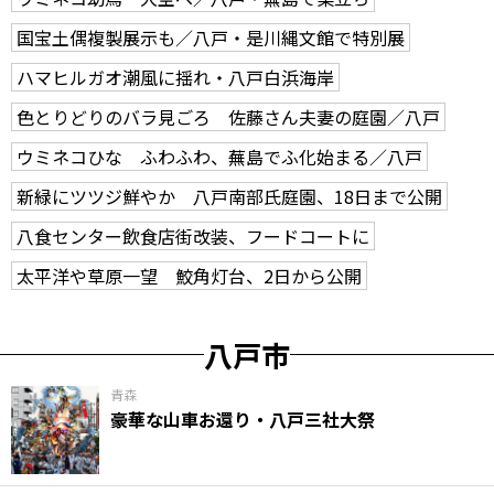
国宝土偶複製展示も／八戸・是川縄文館で特別展
ハマヒルガオ潮風に揺れ・八戸白浜海岸
色とりどりのバラ見ごろ 佐藤さん夫妻の庭園／八戸
ウミネコひな ふわふわ、蕪島でふ化始まる／八戸
新緑にツツジ鮮やか 八戸南部氏庭園、18日まで公開
八食センター飲食店街改装、フードコートに
太平洋や草原一望 鮫角灯台、2日から公開
八戸市
青森
豪華な山車お還り・八戸三社大祭