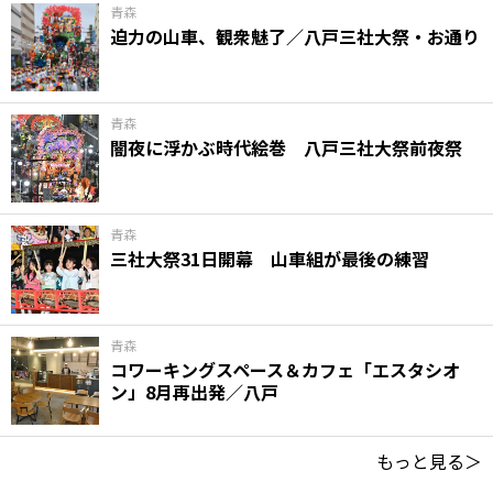
青森
迫力の山車、観衆魅了／八戸三社大祭・お通り
青森
闇夜に浮かぶ時代絵巻 八戸三社大祭前夜祭
青森
三社大祭31日開幕 山車組が最後の練習
青森
コワーキングスペース＆カフェ「エスタシオ
ン」8月再出発／八戸
もっと見る＞