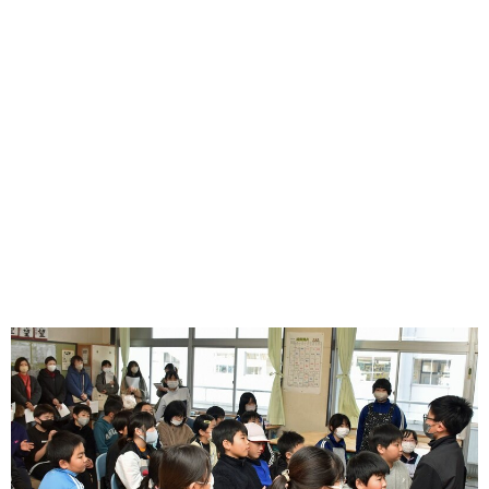
味わう一覧
麺類
ご当地グルメ
酒
スイーツ
癒す一覧
温泉
自然
宿泊
青森県
岩手県
秋田県