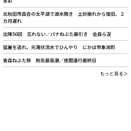
多彩
北秋田市森吉の太平湖で湖水開き 土砂崩れから復旧、２
カ月遅れ
出陣50回 忘れない／パナねぶた幕引き 会員ら涙
猛暑を逃れ、元滝伏流水でひんやり にかほ市象潟町
青森ねぶた祭 熱気最高潮／夜間運行最終日
もっと見る＞