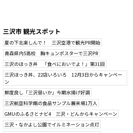
三沢市 観光スポット
夏の下北楽しんで！ 三沢空港で観光PR開始
青森県内5高校 胸キュンポスターで三沢PR
三沢のほっき丼 「食べにおいでよ！」第31回
三沢ほっき丼、22店いろいろ 12月3日からキャンペー
ン
鮮度良し「三沢昼いか」今期水揚げ好調
三沢航空科学館の食品サンプル展来場1万人
GMUのふるさとナビ4 三沢・どんからキャンペーン
三沢・なかよし公園でイルミネーション点灯