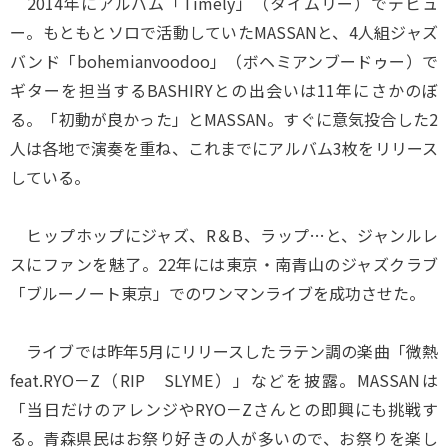
2014年にアルバム「Timely」（タイムリー）でデビュ
ー。もともとソロで活動していたMASSANと、4人組ジャズ
バンド「bohemianvoodoo」（ボヘミアンブードゥー）で
ギターを担当するBASHIRYとの出会いは11年にさかのぼ
る。「初動が良かった」とMASSAN。すぐに意気投合した2
人は各地で演奏を重ね、これまでにアルバム3枚をリリース
している。
ヒップホップにジャズ、R＆B、ラップ…と、ジャンルレ
スにファンを魅了。22年には東京・南青山のジャズクラブ
「ブルーノート東京」でのワンマンライブを成功させた。
ライブでは昨年5月にリリースしたラテン調の楽曲「微熱
feat.RYO－Z（RIP SLYME）」などを披露。MASSANは
「当日だけのアレンジやRYO－Zさんとの即興にも挑戦す
る。青森県民はお祭り好きの人が多いので、お祭りを楽し