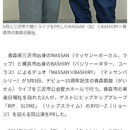
5月に三沢市で開くライブをPRしたMASSAN（左）とBASHIRY＝青
森市の東奥日報社
青森県三沢市出身のMASSAN（マッサン＝ボーカル、ラ
ップ）と横浜市出身のBASHIRY（バシリー＝ギター、コー
ラス）によるデュオ「MASSAN×BASHIRY」（マッサンバ
シリー）が5月5日、デビュー10周年記念の青森凱旋（がい
せん）ライブを三沢市公会堂大ホールで行う。青森市の東
奥日報社を訪れた2人が、ゲストにヒップホップグループ
「RIP SLYME」（リップスライム）のRYO－Z（リョー
ジ）を迎える同公演をPRした。