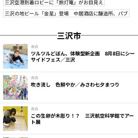
三沢空港到着ロビーに「旅灯篭」がお目見え
三沢の地ビール「金星」登場 中居酒店に醸造所、パブ
三沢市
青森
ツルツルどぼん、体験型新企画 8月8日にシー
サイドフェス／三沢
青森
吹き流し 色鮮やか／みさわ七夕まつり
青森
この生卵が木彫り！？ 三沢航空科学館でアー
ト展