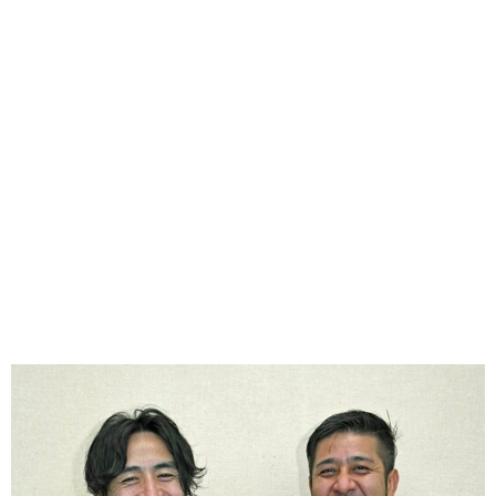
味わう一覧
麺類
ご当地グルメ
酒
スイーツ
癒す一覧
温泉
自然
宿泊
青森県
岩手県
秋田県