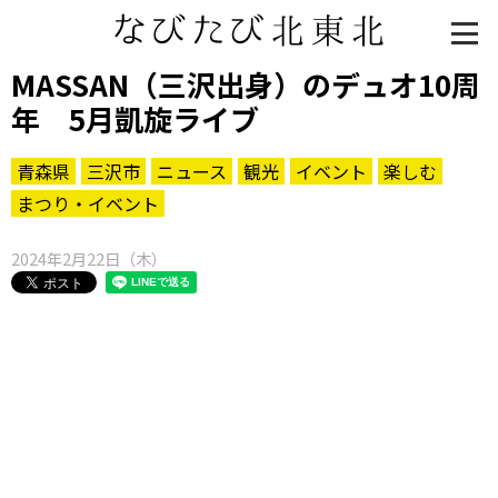
MASSAN（三沢出身）のデュオ10周
年 5月凱旋ライブ
青森県
三沢市
ニュース
観光
イベント
楽しむ
まつり・イベント
2024年2月22日（木）
知る一覧
世界遺産
文化・歴史
パワースポット
ミステリー
観る一覧
桜
花
紅葉
楽しむ一覧
まつり・イベント
聖地
おみやげ・特産
道の駅・産直
鉄道
アウトドア・レジャー