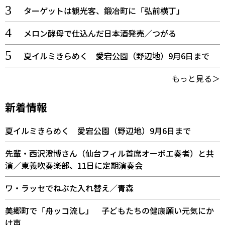
ターゲットは観光客、鍛冶町に「弘前横丁」
メロン酵母で仕込んだ日本酒発売／つがる
夏イルミきらめく 愛宕公園（野辺地）9月6日まで
もっと見る＞
新着情報
夏イルミきらめく 愛宕公園（野辺地）9月6日まで
先輩・西沢澄博さん（仙台フィル首席オーボエ奏者）と共
演／東義吹奏楽部、11日に定期演奏会
ワ・ラッセでねぶた入れ替え／青森
美郷町で「舟ッコ流し」 子どもたちの健康願い元気にか
け声