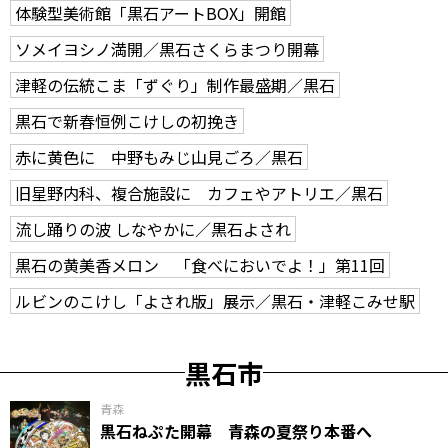
体験型美術館「黒石アートBOX」開館
ソメイヨシノ満開／黒石さくらまつり開幕
津軽の伝統こま「ずぐり」制作最盛期／黒石
黒石で新春恒例こけしの初挽き
赤に黄色に 中野もみじ山見ごろ／黒石
旧星野内科、複合施設に カフェやアトリエ／黒石
流し踊りの波 しなやかに／黒石よされ
黒石の黄美香メロン 「食べにおいでよ！」第11回
ルビンのこけし「よされ版」展示／黒石・津軽こみせ駅
黒石市
青森
黒石ねぷた開幕 青森の夏祭り本番へ