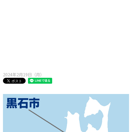
味わう一覧
麺類
ご当地グルメ
酒
スイーツ
癒す一覧
温泉
自然
宿泊
青森県
岩手県
秋田県
2024年2月19日（月）