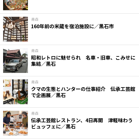
青森
160年前の米蔵を宿泊施設に／黒石市
青森
昭和レトロに魅せられ 名車・旧車、こみせに
集結／黒石
青森
クマの生態とハンターの仕事紹介 伝承工芸館
で企画展／黒石
青森
伝承工芸館レストラン、4日再開 津軽味わう
ビュッフェに／黒石