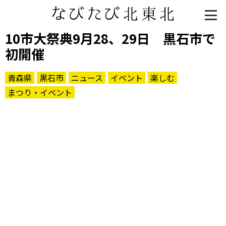
10市大祭典9月28、29日 黒石市で
初開催
青森県
黒石市
ニュース
イベント
楽しむ
まつり・イベント
知る一覧
世界遺産
文化・歴史
パワースポット
ミステリー
観る一覧
桜
花
紅葉
楽しむ一覧
まつり・イベント
聖地
おみやげ・特産
道の駅・産直
鉄道
アウトドア・レジャー