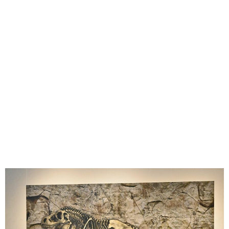
味わう一覧
麺類
ご当地グルメ
酒
スイーツ
癒す一覧
温泉
自然
宿泊
青森県
岩手県
秋田県