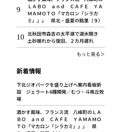
ＬＡＢＯ ａｎｄ ＣＡＦＥ ＹＡ
ＭＡＭＯＴＯ「マカロン『シラカ
ミ』」」 県北・盛夏の銘菓（９）
北秋田市森吉の太平湖で湖水開き
土砂崩れから復旧、２カ月遅れ
もっと見る＞
新着情報
下北ジオパークを盛り上げへ案内看板新
設 ジェラート6種開発／むつ・斗南丘牧
場
酒かす風味、フランス流 八峰町のＬＡ
ＢＯ ａｎｄ ＣＡＦＥ ＹＡＭＡＭＯ
ＴＯ「マカロン『シラカミ』」」 県