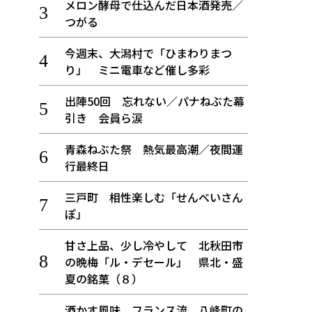
メロン酵母で仕込んだ日本酒発売／
つがる
今週末、大潟村で「ひまわりまつ
り」 ミニ電車など催し多彩
出陣50回 忘れない／パナねぶた幕
引き 会員ら涙
青森ねぶた祭 熱気最高潮／夜間運
行最終日
三戸町 相性楽しむ「せんべいさん
ぽ」
甘さ上品、少し冷やして 北秋田市
の晩梅「ル・デセール」 県北・盛
夏の銘菓（８）
酒かす風味、フランス流 八峰町の