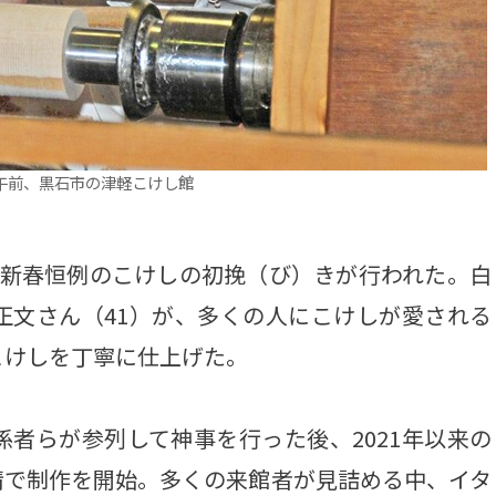
午前、黒石市の津軽こけし館
新春恒例のこけしの初挽（び）きが行われた。白
正文さん（41）が、多くの人にこけしが愛される
こけしを丁寧に仕上げた。
者らが参列して神事を行った後、2021年以来の
情で制作を開始。多くの来館者が見詰める中、イタ