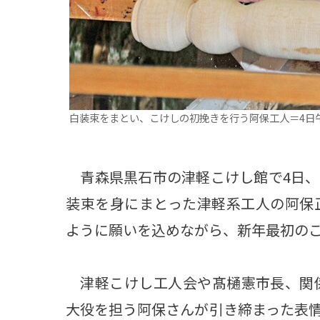
白装束をまとい、こけしの初挽きを行う阿保工人＝4日
青森県黒石市の津軽こけし館で4日、
装束を身にまとった津軽系工人の阿保
ように願いを込めながら、新年最初の
津軽こけし工人会や髙樋憲市長、関係
大役を担う阿保さんが引き締まった表