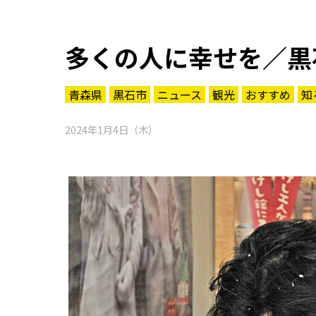
多くの人に幸せを／黒
青森県
黒石市
ニュース
観光
おすすめ
知
2024年1月4日（木）
知る一覧
世界遺産
文化・歴史
パワースポット
ミステリー