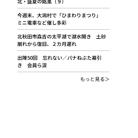
北・盛夏の銘菓（９）
今週末、大潟村で「ひまわりまつり」
ミニ電車など催し多彩
北秋田市森吉の太平湖で湖水開き 土砂
崩れから復旧、２カ月遅れ
出陣50回 忘れない／パナねぶた幕引
き 会員ら涙
もっと見る＞