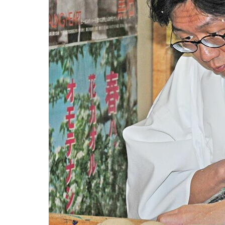
観る一覧
桜
花
紅葉
楽しむ一覧
まつり・イベント
聖地
おみやげ・特産
道の駅・産直
鉄道
アウトドア・レジャー
味わう一覧
麺類
ご当地グルメ
酒
スイーツ
癒す一覧
温泉
自然
宿泊
青森県
岩手県
秋田県