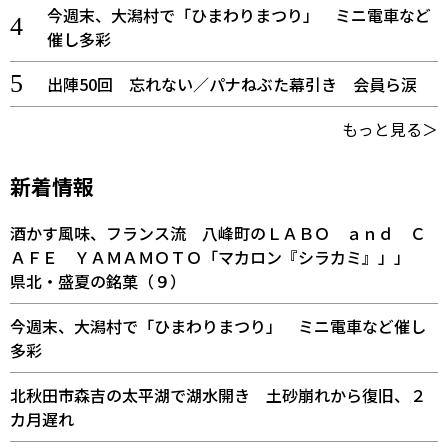
今週末、大潟村で「ひまわりまつり」 ミニ電車など
催し多彩
出陣50回 忘れない／パナねぶた幕引き 会員ら涙
もっと見る＞
新着情報
酒かす風味、フランス流 八峰町のＬＡＢＯ ａｎｄ Ｃ
ＡＦＥ ＹＡＭＡＭＯＴＯ「マカロン『シラカミ』」」
県北・盛夏の銘菓（９）
今週末、大潟村で「ひまわりまつり」 ミニ電車など催し
多彩
北秋田市森吉の太平湖で湖水開き 土砂崩れから復旧、２
カ月遅れ