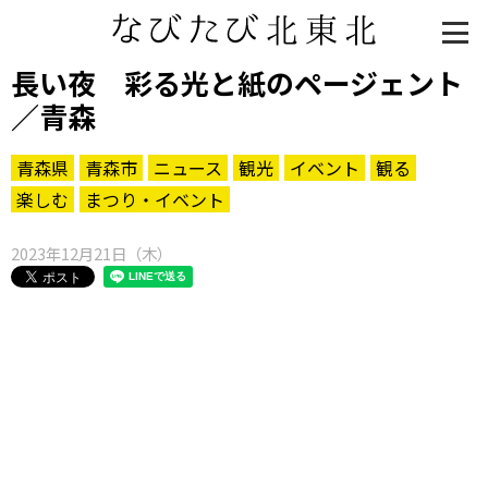
長い夜 彩る光と紙のページェント
／青森
青森県
青森市
ニュース
観光
イベント
観る
楽しむ
まつり・イベント
2023年12月21日（木）
知る一覧
世界遺産
文化・歴史
パワースポット
ミステリー
観る一覧
桜
花
紅葉
楽しむ一覧
まつり・イベント
聖地
おみやげ・特産
道の駅・産直
鉄道
アウトドア・レジャー