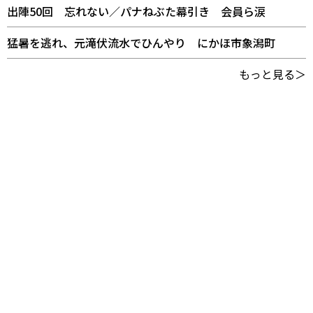
出陣50回 忘れない／パナねぶた幕引き 会員ら涙
猛暑を逃れ、元滝伏流水でひんやり にかほ市象潟町
もっと見る＞