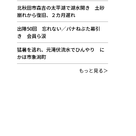
北秋田市森吉の太平湖で湖水開き 土砂
崩れから復旧、２カ月遅れ
出陣50回 忘れない／パナねぶた幕引
き 会員ら涙
猛暑を逃れ、元滝伏流水でひんやり に
かほ市象潟町
もっと見る＞