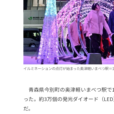
観る一覧
桜
花
紅葉
楽しむ一覧
まつり・イベント
聖地
おみやげ・特産
道の駅・産直
鉄道
アウトドア・レジャー
味わう一覧
麺類
ご当地グルメ
酒
スイーツ
癒す一覧
温泉
自然
宿泊
イルミネーションの点灯が始まった奥津軽いまべつ駅＝17
青森県
岩手県
秋田県
青森県今別町の奥津軽いまべつ駅で1
った。約3万個の発光ダイオード（LE
だ。