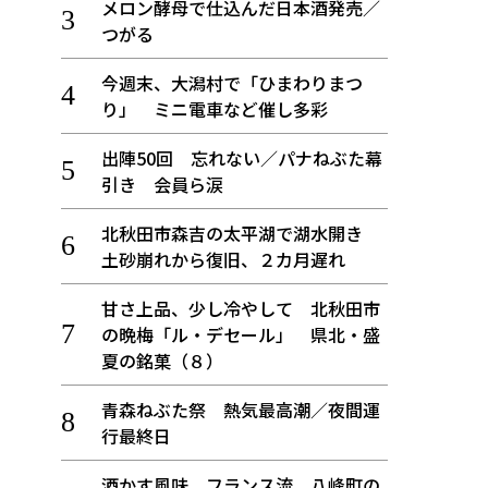
メロン酵母で仕込んだ日本酒発売／
つがる
今週末、大潟村で「ひまわりまつ
り」 ミニ電車など催し多彩
出陣50回 忘れない／パナねぶた幕
引き 会員ら涙
北秋田市森吉の太平湖で湖水開き
土砂崩れから復旧、２カ月遅れ
甘さ上品、少し冷やして 北秋田市
の晩梅「ル・デセール」 県北・盛
夏の銘菓（８）
青森ねぶた祭 熱気最高潮／夜間運
行最終日
酒かす風味、フランス流 八峰町の