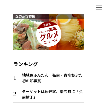
ランキング
地域色ふんだん 弘前・青柳ねぷた
初の知事賞
ターゲットは観光客、鍛冶町に「弘
前横丁」