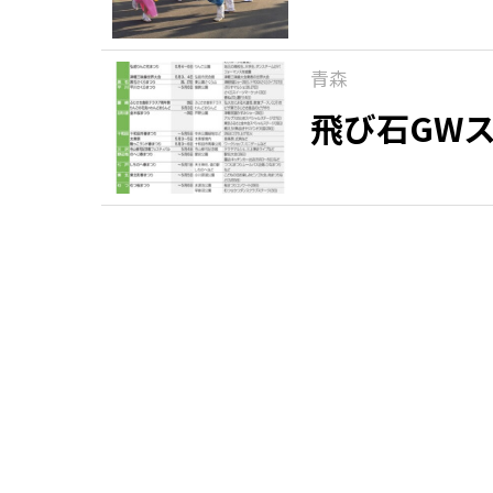
青森
飛び石GW