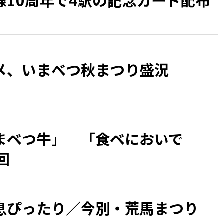
線10周年で4駅の記念カード配布
メ、いまべつ秋まつり盛況
まべつ牛」 「食べにおいで
回
息ぴったり／今別・荒馬まつり