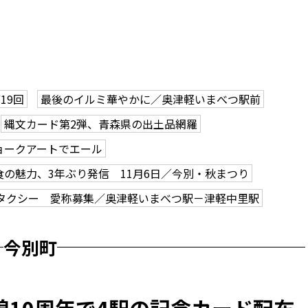
19回
最後のイルミ華やかに／奥津軽いまべつ駅前
縄文カード第2弾、青森県の出土品網羅
ョークアートでエール
食の魅力、3年ぶり発信 11月6日／今別・秋まつり
タクシー 愛称募集／奥津軽いまべつ駅－津軽中里駅
今別町