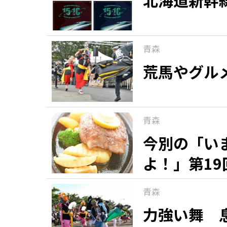
北海道新幹
青森
荒馬やグル
青森
今別の「い
よ！」第19
青森
力強い舞 