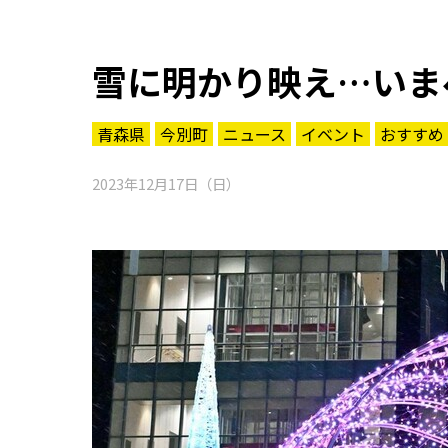
雪に明かり映え…いま
青森県
今別町
ニュース
イベント
おすすめ
2023年12月17日（日）
知る一覧
世界遺産
文化・歴史
パワースポット
ミステリー