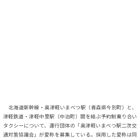
味わう一覧
麺類
ご当地グルメ
酒
スイーツ
癒す一覧
温泉
自然
宿泊
青森県
岩手県
秋田県
北海道新幹線・奥津軽いまべつ駅（青森県今別町）と、
津軽鉄道・津軽中里駅（中泊町）間を結ぶ予約制乗り合い
タクシーについて、運行団体の「奥津軽いまべつ駅二次交
通対策協議会」が愛称を募集している。採用した愛称は同