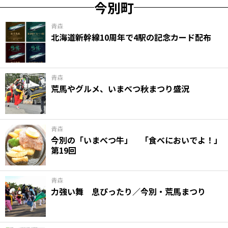
今別町
青森
北海道新幹線10周年で4駅の記念カード配布
青森
荒馬やグルメ、いまべつ秋まつり盛況
青森
今別の「いまべつ牛」 「食べにおいでよ！」
第19回
青森
力強い舞 息ぴったり／今別・荒馬まつり