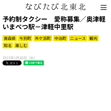
予約制タクシー 愛称募集／奥津軽
いまべつ駅－津軽中里駅
青森県
今別町
外ケ浜町
中泊町
ニュース
観光
知る
楽しむ
2022年1月26日（水）
知る一覧
世界遺産
文化・歴史
パワースポット
ミステリー
観る一覧
桜
花
紅葉
楽しむ一覧
まつり・イベント
聖地
おみやげ・特産
道の駅・産直
鉄道
アウトドア・レジャー