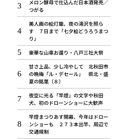
メロン酵母で仕込んだ日本酒発売／
つがる
美人画の絵灯籠、夜の湯沢を照ら
す ７日まで「七夕絵どうろうまつ
り」
豪華な山車お還り・八戸三社大祭
甘さ上品、少し冷やして 北秋田市
の晩梅「ル・デセール」 県北・盛
夏の銘菓（８）
夜空に光る「竿燈」の文字や秋田
犬、初のドローンショーに大歓声
竿燈まつりあす開幕、今年はドロー
ンショーも ２７３本出竿、周辺で
交通規制