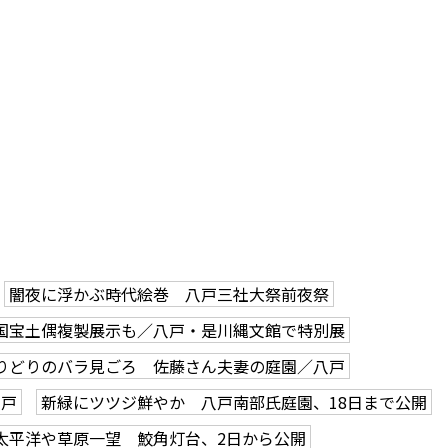
闇夜に浮かぶ時代絵巻 八戸三社大祭前夜祭
国宝土偶複製展示も／八戸・是川縄文館で特別展
りどりのバラ見ごろ 佐藤さん夫妻の庭園／八戸
八戸
新緑にツツジ鮮やか 八戸南部氏庭園、18日まで公開
太平洋や草原一望 鮫角灯台、2日から公開