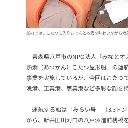
船内では、こたつに入りおでんと地酒を味わいながら港
青森県八戸市のNPO法人「みなとオ
熱燗（あつかん）こたつ屋形船」の運
事業を実施しているが、今回はこたつ
漁港、工業港、商業港など多彩な顔を
運航する船は「みらい号」（3.3ト
がら、新井田川河口の八戸酒造前桟橋