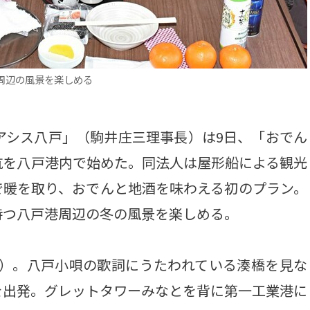
周辺の風景を楽しめる
アシス八戸」（駒井庄三理事長）は9日、「おでん
航を八戸港内で始めた。同法人は屋形船による観光
で暖を取り、おでんと地酒を味わえる初のプラン。
持つ八戸港周辺の冬の風景を楽しめる。
ン）。八戸小唄の歌詞にうたわれている湊橋を見な
を出発。グレットタワーみなとを背に第一工業港に