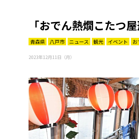
「おでん熱燗こたつ屋
青森県
八戸市
ニュース
観光
イベント
お
2023年12月11日（月）
知る一覧
世界遺産
文化・歴史
パワースポット
ミステリー