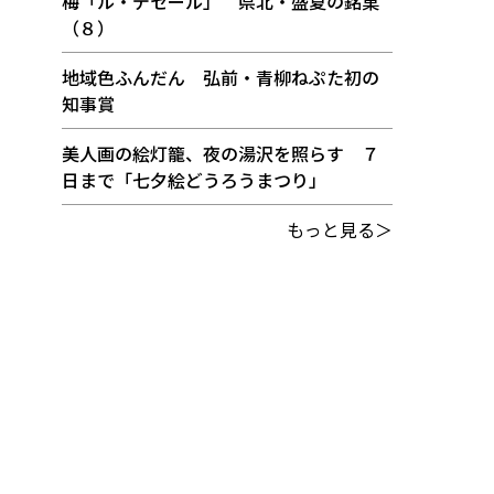
梅「ル・デセール」 県北・盛夏の銘菓
（８）
地域色ふんだん 弘前・青柳ねぷた初の
知事賞
美人画の絵灯籠、夜の湯沢を照らす ７
日まで「七夕絵どうろうまつり」
もっと見る＞