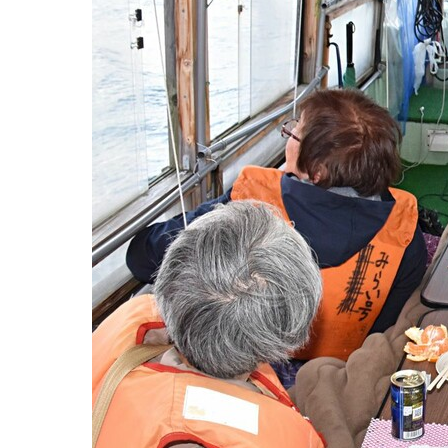
観る一覧
桜
花
紅葉
楽しむ一覧
まつり・イベント
聖地
おみやげ・特産
道の駅・産直
鉄道
アウトドア・レジャー
味わう一覧
麺類
ご当地グルメ
酒
スイーツ
癒す一覧
温泉
自然
宿泊
青森県
岩手県
秋田県