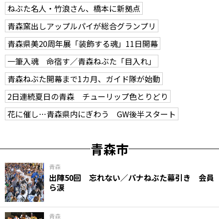
ねぶた名人・竹浪さん、橋本に新拠点
青森窯出しアップルパイが総合グランプリ
青森県美20周年展「装飾する魂」11日開幕
一筆入魂 命宿す／青森ねぶた「目入れ」
青森ねぶた開幕まで1カ月、ガイド隊が始動
2日連続夏日の青森 チューリップ色とりどり
花に催し…青森県内にぎわう GW後半スタート
青森市
青森
出陣50回 忘れない／パナねぶた幕引き 会員
ら涙
青森