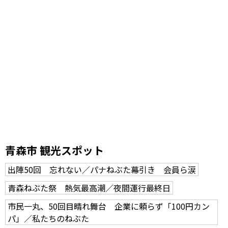
青森市 観光スポット
出陣50回 忘れない／パナねぶた幕引き 会員ら涙
青森ねぶた祭 熱気最高潮／夜間運行最終日
市民一丸、50回目晴れ舞台 企業に頼らず「100円カン
パ」／私たちのねぶた