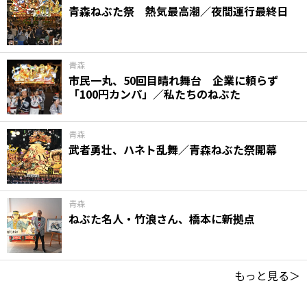
青森ねぶた祭 熱気最高潮／夜間運行最終日
青森
市民一丸、50回目晴れ舞台 企業に頼らず
「100円カンパ」／私たちのねぶた
青森
武者勇壮、ハネト乱舞／青森ねぶた祭開幕
青森
ねぶた名人・竹浪さん、橋本に新拠点
もっと見る＞