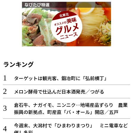
ランキング
ターゲットは観光客、鍛冶町に「弘前横丁」
メロン酵母で仕込んだ日本酒発売／つがる
倉石牛、ナガイモ、ニンニク…地場産品ずらり 農業
振興の新拠点、町産直「バ・オール」開店／五戸
今週末、大潟村で「ひまわりまつり」 ミニ電車など
催し多彩