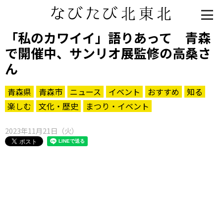
「私のカワイイ」語りあって 青森
で開催中、サンリオ展監修の高桑さ
ん
青森県
青森市
ニュース
イベント
おすすめ
知る
楽しむ
文化・歴史
まつり・イベント
2023年11月21日（火）
知る一覧
世界遺産
文化・歴史
パワースポット
ミステリー
観る一覧
桜
花
紅葉
楽しむ一覧
まつり・イベント
聖地
おみやげ・特産
道の駅・産直
鉄道
アウトドア・レジャー