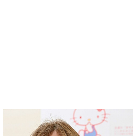
味わう一覧
麺類
ご当地グルメ
酒
スイーツ
癒す一覧
温泉
自然
宿泊
青森県
岩手県
秋田県