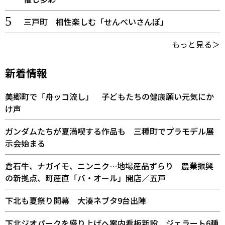
三戸町 相性楽しむ「せんべいさんぽ」
もっと見る＞
新着情報
美郷町で「舟ッコ流し」 子どもたちの健康願い元気にか
け声
ガンダムたちが夏満喫する作品も 三種町でプラモデル展
示会始まる
倉石牛、ナガイモ、ニンニク…地場産品ずらり 農業振興
の新拠点、町産直「バ・オール」開店／五戸
下北も夏祭り開幕 大湊ネブタ9台出陣
下北ジオパークを盛り上げへ案内看板新設 ジェラート6種