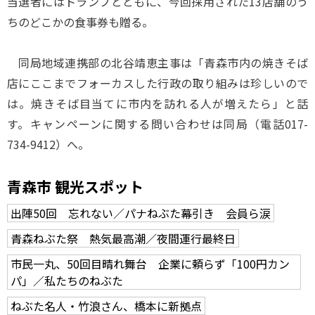
当選者にはトランプとともに、今回採用された13店舗のう
ちのどこかの食事券も贈る。
同局地域連携部の北谷靖恵主事は「青森市内の焼きそば
店にここまでフォーカスした行政の取り組みは珍しいので
は。焼きそば目当てに市内を訪れる人が増えたら」と話
す。キャンペーンに関する問い合わせは同局（電話017-
734-9412）へ。
青森市 観光スポット
出陣50回 忘れない／パナねぶた幕引き 会員ら涙
青森ねぶた祭 熱気最高潮／夜間運行最終日
市民一丸、50回目晴れ舞台 企業に頼らず「100円カン
パ」／私たちのねぶた
ねぶた名人・竹浪さん、橋本に新拠点