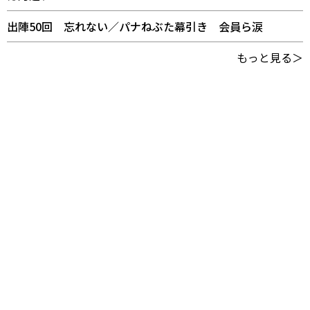
出陣50回 忘れない／パナねぶた幕引き 会員ら涙
もっと見る＞