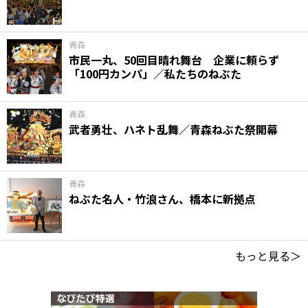
青森
市民一丸、50回目晴れ舞台 企業に頼らず
「100円カンパ」／私たちのねぶた
青森
武者勇壮、ハネト乱舞／青森ねぶた祭開幕
青森
ねぶた名人・竹浪さん、橋本に新拠点
もっと見る＞