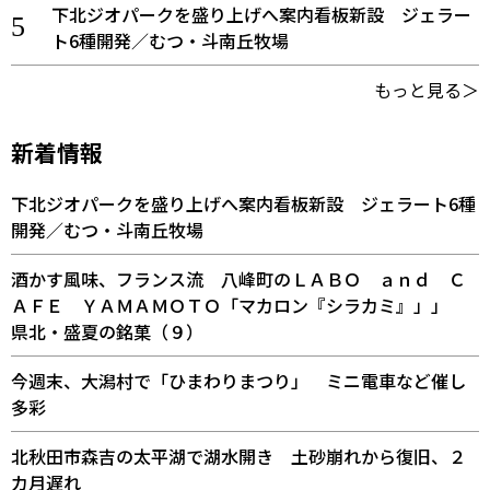
下北ジオパークを盛り上げへ案内看板新設 ジェラー
ト6種開発／むつ・斗南丘牧場
もっと見る＞
新着情報
下北ジオパークを盛り上げへ案内看板新設 ジェラート6種
開発／むつ・斗南丘牧場
酒かす風味、フランス流 八峰町のＬＡＢＯ ａｎｄ Ｃ
ＡＦＥ ＹＡＭＡＭＯＴＯ「マカロン『シラカミ』」」
県北・盛夏の銘菓（９）
今週末、大潟村で「ひまわりまつり」 ミニ電車など催し
多彩
北秋田市森吉の太平湖で湖水開き 土砂崩れから復旧、２
カ月遅れ