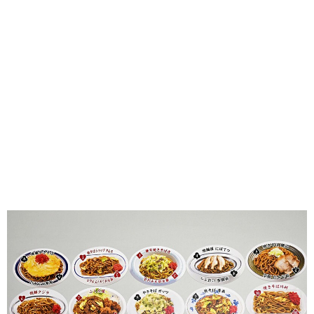
味わう一覧
麺類
ご当地グルメ
酒
スイーツ
癒す一覧
温泉
自然
宿泊
青森県
岩手県
秋田県