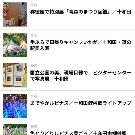
青森
称徳館で特別展「青森のまつり図鑑」／十和田
青森
手ぶらで日帰りキャンプいかが／十和田・道の
駅奥入瀬
青森
国立公園の美、現場目線で ビジターセンター
で写真展／十和田
青森
あでやかルピナス／十和田鯉艸郷ライトアップ
青森
色とりどりルピナス見ごろ／十和田市鯉艸郷