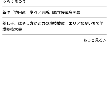
うろうまつり」
新作「猿田彦」堂々／五所川原立佞武多開幕
差し手、はやし方が迫力の演技披露 エリアなかいちで竿
燈妙技大会
もっと見る＞