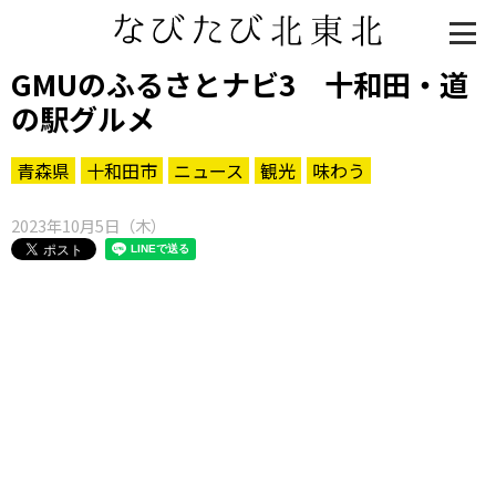
GMUのふるさとナビ3 十和田・道
の駅グルメ
青森県
十和田市
ニュース
観光
味わう
2023年10月5日（木）
知る一覧
世界遺産
文化・歴史
パワースポット
ミステリー
観る一覧
桜
花
紅葉
楽しむ一覧
まつり・イベント
聖地
おみやげ・特産
道の駅・産直
鉄道
アウトドア・レジャー