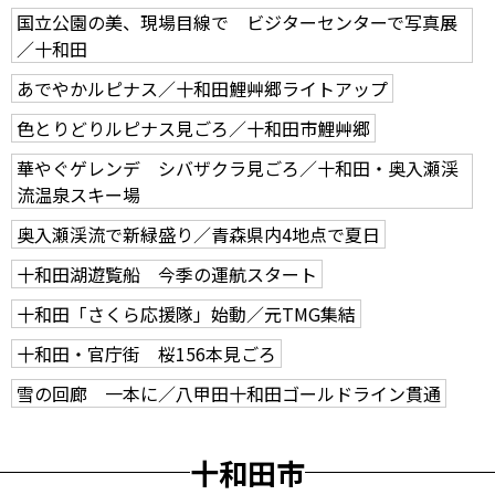
国立公園の美、現場目線で ビジターセンターで写真展
／十和田
あでやかルピナス／十和田鯉艸郷ライトアップ
色とりどりルピナス見ごろ／十和田市鯉艸郷
華やぐゲレンデ シバザクラ見ごろ／十和田・奥入瀬渓
流温泉スキー場
奥入瀬渓流で新緑盛り／青森県内4地点で夏日
十和田湖遊覧船 今季の運航スタート
十和田「さくら応援隊」始動／元TMG集結
十和田・官庁街 桜156本見ごろ
雪の回廊 一本に／八甲田十和田ゴールドライン貫通
十和田市