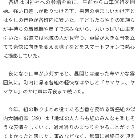
各組は同神社への参詣を前に、午前から山車運行を開
始。強い日差しが照りつける下、男衆の勇ましいかけ声と
はやしの音色が各町内に響いた。子どもたちやその家族ら
が手持ちの扇風機や扇子で涼みながら、力いっぱい山車を
引いた。沿道では地域の人が見守り、車輪が大きな音を立
てて豪快に向きを変える様子などをスマートフォンで熱心
に撮影していた。
夜になり山車が点灯すると、昼間とは違った華やかな雰
囲気に。町内に帰る各組の軽快なはやしと「ヤマヤレ、ヤ
マヤレ」のかけ声は深夜まで続いた。
今年、組の取りまとめ役である当番を務める新盛組の似
内大輔組頭（39）は「地域の人たちも組のみんなも楽しそ
うな表情をしていて、通常通りのまつりをやることができ
てよかったと感じた。事故などなく、無事に最終日を迎え