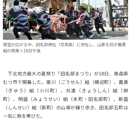
青空が広がる中、田名部神社（写真奥）に参社し、山車を回す義勇
組の男衆＝18日午後
下北地方最大の夏祭り「田名部まつり」が18日、青森県
むつ市で開幕した。豪川（ごうせん）組（横迎町）、義勇
（ぎゆう）組（小川町）、共進（きょうしん）組（柳
町）、明盛（みょうせい）組（本町・田名部町）、新盛
（しんせい）組（新町）の山車が練り歩き、田名部五町は
一気に熱を帯びた。