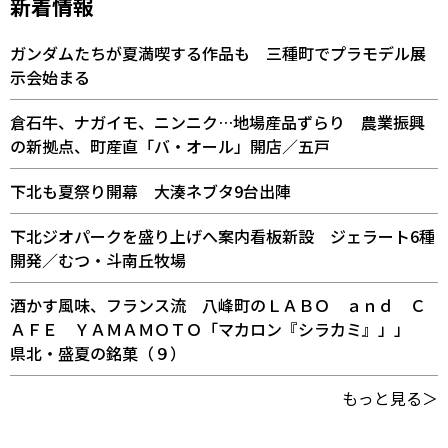
新着情報
ガンダムたちが夏満喫する作品も 三種町でプラモデル展
示会始まる
倉石牛、ナガイモ、ニンニク…地場産品ずらり 農業振興
の新拠点、町産直「バ・オール」開店／五戸
下北も夏祭り開幕 大湊ネブタ9台出陣
下北ジオパークを盛り上げへ案内看板新設 ジェラート6種
開発／むつ・斗南丘牧場
酒かす風味、フランス流 八峰町のＬＡＢＯ ａｎｄ Ｃ
ＡＦＥ ＹＡＭＡＭＯＴＯ「マカロン『シラカミ』」」
県北・盛夏の銘菓（９）
もっと見る＞