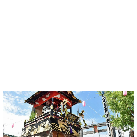
味わう一覧
麺類
ご当地グルメ
酒
スイーツ
癒す一覧
温泉
自然
宿泊
青森県
岩手県
秋田県