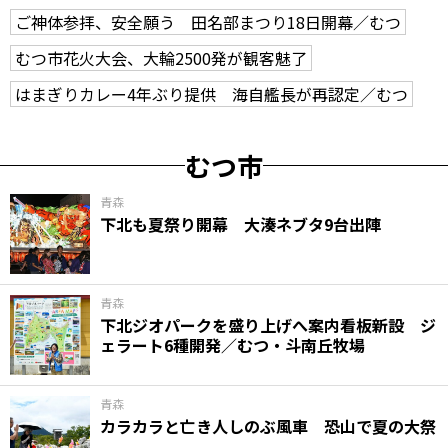
ご神体参拝、安全願う 田名部まつり18日開幕／むつ
むつ市花火大会、大輪2500発が観客魅了
はまぎりカレー4年ぶり提供 海自艦長が再認定／むつ
むつ市
青森
下北も夏祭り開幕 大湊ネブタ9台出陣
青森
下北ジオパークを盛り上げへ案内看板新設 ジ
ェラート6種開発／むつ・斗南丘牧場
青森
カラカラと亡き人しのぶ風車 恐山で夏の大祭