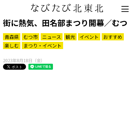
街に熱気、田名部まつり開幕／むつ
青森県
むつ市
ニュース
観光
イベント
おすすめ
楽しむ
まつり・イベント
2023年8月18日（金）
知る一覧
世界遺産
文化・歴史
パワースポット
ミステリー
観る一覧
桜
花
紅葉
楽しむ一覧
まつり・イベント
聖地
おみやげ・特産
道の駅・産直
鉄道
アウトドア・レジャー