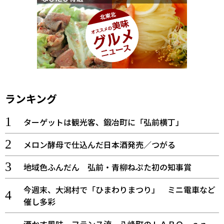
ランキング
ターゲットは観光客、鍛冶町に「弘前横丁」
メロン酵母で仕込んだ日本酒発売／つがる
地域色ふんだん 弘前・青柳ねぷた初の知事賞
今週末、大潟村で「ひまわりまつり」 ミニ電車など
催し多彩
酒かす風味、フランス流 八峰町のＬＡＢＯ ａｎ