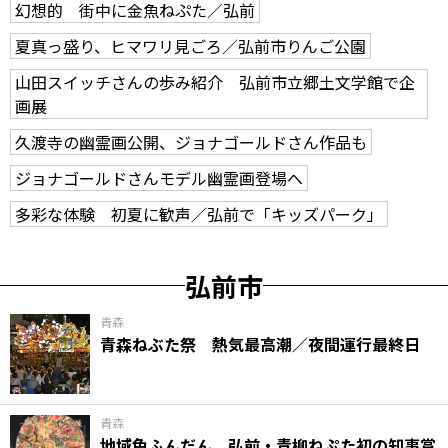
幻想的 街中に金魚ねぷた／弘前
夏真っ盛り、ヒマワリ見ごろ／弘前市りんご公園
山田スイッチさんの歩み紹介 弘前市立郷土文学館で企
画展
久渡寺の幽霊画公開、ジョナゴールドさん作品も
ジョナゴールドさんモデル幽霊画登場へ
多彩な体験 初夏に歓声／弘前で「キッズパーク」
弘前市
青森
青森ねぶた祭 熱気最高潮／夜間運行最終日
青森
地域色ふんだん 弘前・青柳ねぷた初の知事賞