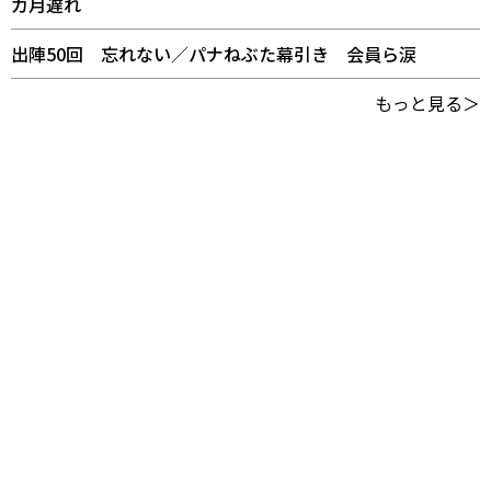
カ月遅れ
出陣50回 忘れない／パナねぶた幕引き 会員ら涙
もっと見る＞