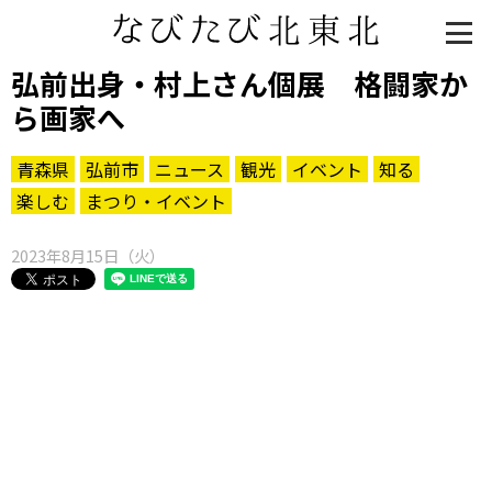
弘前出身・村上さん個展 格闘家か
ら画家へ
青森県
弘前市
ニュース
観光
イベント
知る
楽しむ
まつり・イベント
2023年8月15日（火）
知る一覧
世界遺産
文化・歴史
パワースポット
ミステリー
観る一覧
桜
花
紅葉
楽しむ一覧
まつり・イベント
聖地
おみやげ・特産
道の駅・産直
鉄道
アウトドア・レジャー