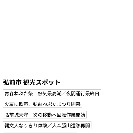
弘前市 観光スポット
青森ねぶた祭 熱気最高潮／夜間運行最終日
火扇に歓声、弘前ねぷたまつり開幕
弘前城天守 次の移動へ回転作業開始
縄文人なりきり体験／大森勝山遺跡再開