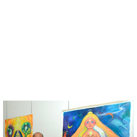
味わう一覧
麺類
ご当地グルメ
酒
スイーツ
癒す一覧
温泉
自然
宿泊
青森県
岩手県
秋田県