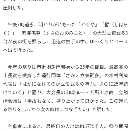
圧倒した。
午後7時過ぎ、明かりがともった「かぐや」「暫（しばら
く）」「素戔嗚尊（すさのおのみこと）」の大型立佞武多3
台が夜の街を照らし、沿道の拍手の中、ゆっくりとコース
へ出て行った。
今年の祭りは市街地運行開始から25年の節目。最高賞の
市長賞を受賞した運行団体「さかえ立佞武多」の木村利哉
代表は「ばかになれるのが立佞武多の魅力。さらに25年続
けていく」と語り、大会長の山崎淳一・五所川原商工会議
所会頭は「事故もなく、盛り上がって良かった。この誇れ
る祭りをしっかり次の時代につなぎたい」と話した。
主催者によると、最終日の人出は約5万5千人。祭り期間