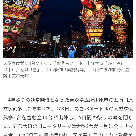
大型立佞武多3台がそろう「お見合い」後、出発する「かぐや」
（中）。左は「暫」、右は新作「素戔嗚尊」＝8日午後7時8分、五
所川原市大町
4年ぶりの通常開催となった青森県五所川原市の五所川原
立佞武多（たちねぷた）は8日、高さ23メートルの大型立佞
武多3台を含む全14台が出陣し、5日間の祭りの幕を閉じ
た。同市大町の旧ロータリーでは大型3台が一堂に会す「お
見合い」が初日に続き行われ、天を突くその迫力で観衆を