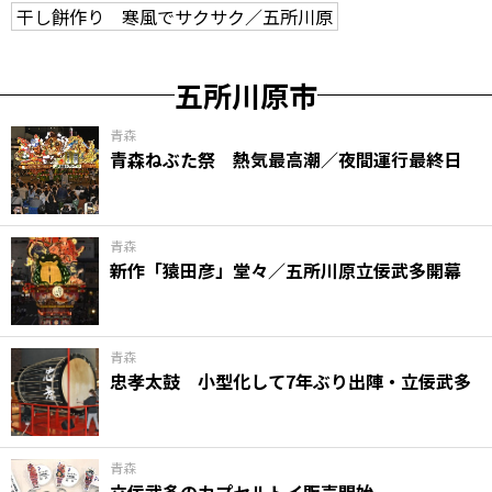
干し餅作り 寒風でサクサク／五所川原
五所川原市
青森
青森ねぶた祭 熱気最高潮／夜間運行最終日
青森
新作「猿田彦」堂々／五所川原立佞武多開幕
青森
忠孝太鼓 小型化して7年ぶり出陣・立佞武多
青森