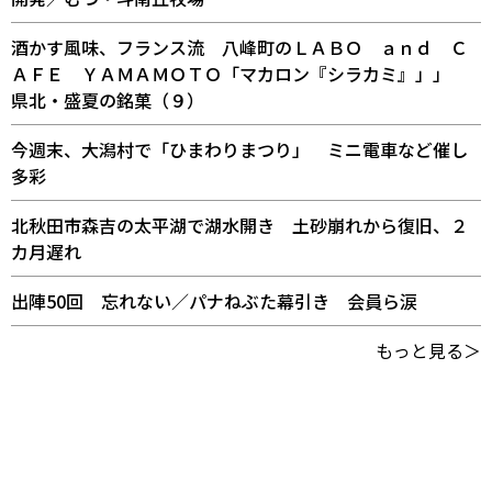
酒かす風味、フランス流 八峰町のＬＡＢＯ ａｎｄ Ｃ
ＡＦＥ ＹＡＭＡＭＯＴＯ「マカロン『シラカミ』」」
県北・盛夏の銘菓（９）
今週末、大潟村で「ひまわりまつり」 ミニ電車など催し
多彩
北秋田市森吉の太平湖で湖水開き 土砂崩れから復旧、２
カ月遅れ
出陣50回 忘れない／パナねぶた幕引き 会員ら涙
もっと見る＞