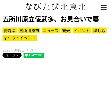
五所川原立佞武多、お見合いで幕
青森県
五所川原市
ニュース
観光
イベント
楽しむ
まつり・イベント
2023年8月8日（火）
知る一覧
世界遺産
文化・歴史
パワースポット
ミステリー
観る一覧
桜
花
紅葉
楽しむ一覧
まつり・イベント
聖地
おみやげ・特産
道の駅・産直
鉄道
アウトドア・レジャー