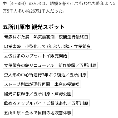
中（4～8日）の人出は、規模を縮小して行われた昨年より5
万5千人多い約26万1千人だった。
五所川原市 観光スポット
青森ねぶた祭 熱気最高潮／夜間運行最終日
忠孝太鼓 小型化して7年ぶり出陣・立佞武多
立佞武多のカプセルトイ販売開始
立佞武多の館リニューアル 新作披露／五所川原
虫人形の中心街運行7年ぶり復活／五所川原
ストーブ列車が運行再開 車窓の桜満喫
陽光に桜輝き／五所川原・芦野公園
飲めるアップルパイ？ご賞味あれ／五所川原
五所川原・金木で恒例の地吹雪体験