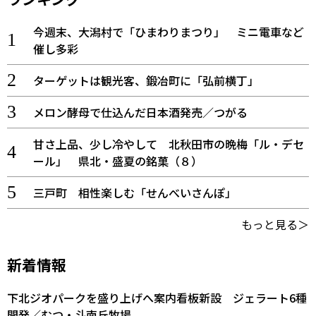
今週末、大潟村で「ひまわりまつり」 ミニ電車など
催し多彩
ターゲットは観光客、鍛冶町に「弘前横丁」
メロン酵母で仕込んだ日本酒発売／つがる
甘さ上品、少し冷やして 北秋田市の晩梅「ル・デセ
ール」 県北・盛夏の銘菓（８）
三戸町 相性楽しむ「せんべいさんぽ」
もっと見る＞
新着情報
下北ジオパークを盛り上げへ案内看板新設 ジェラート6種
開発／むつ・斗南丘牧場