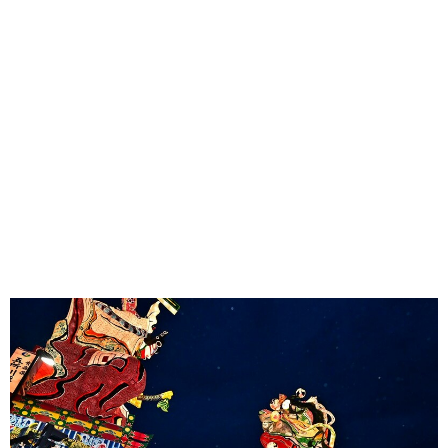
味わう一覧
麺類
ご当地グルメ
酒
スイーツ
癒す一覧
温泉
自然
宿泊
青森県
岩手県
秋田県