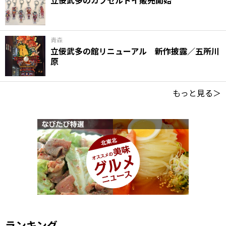
立佞武多のカプセルトイ販売開始
青森
立佞武多の館リニューアル 新作披露／五所川
原
もっと見る＞
ランキング