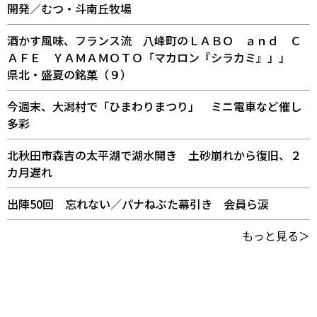
開発／むつ・斗南丘牧場
酒かす風味、フランス流 八峰町のＬＡＢＯ ａｎｄ Ｃ
ＡＦＥ ＹＡＭＡＭＯＴＯ「マカロン『シラカミ』」」
県北・盛夏の銘菓（９）
今週末、大潟村で「ひまわりまつり」 ミニ電車など催し
多彩
北秋田市森吉の太平湖で湖水開き 土砂崩れから復旧、２
カ月遅れ
出陣50回 忘れない／パナねぶた幕引き 会員ら涙
もっと見る＞