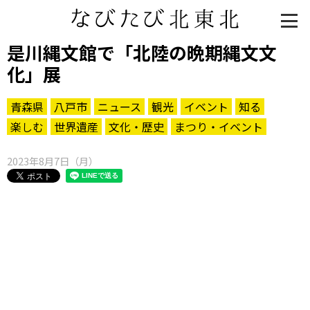
是川縄文館で「北陸の晩期縄文文
化」展
青森県
八戸市
ニュース
観光
イベント
知る
楽しむ
世界遺産
文化・歴史
まつり・イベント
2023年8月7日（月）
知る一覧
世界遺産
文化・歴史
パワースポット
ミステリー
観る一覧
桜
花
紅葉
楽しむ一覧
まつり・イベント
聖地
おみやげ・特産
道の駅・産直
鉄道
アウトドア・レジャー