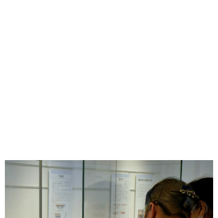
味わう一覧
麺類
ご当地グルメ
酒
スイーツ
癒す一覧
温泉
自然
宿泊
青森県
岩手県
秋田県