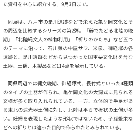
た資料を中心に紹介する。9月3日まで。
同展は、八戸市の是川遺跡などで栄えた亀ケ岡文化とそ
の周辺を比較するシリーズの第2弾。「器でたどる北陸の晩
期」「北陸縄文人の植物利用」「祈りのかたち」など五つ
のテーマに沿って、石川県の中屋サワ、米泉、御経塚の各
遺跡と、是川遺跡などから見つかった国重要文化財を含む
土器、土偶、木製品など114点を展示している。
同県周辺では縄文晩期、御経塚式、長竹式といった4種類
のタイプの土器が作られ、亀ケ岡文化の大洞式に見られる
文様が多く取り入れられている。一方、立体的で手足があ
る東北の遮光器土偶に対し、北陸は平らで板状の土偶が多
い。妊婦を表現したような形状ではないため、子孫繁栄な
どへの祈りとは違った目的で作られたとみられている。