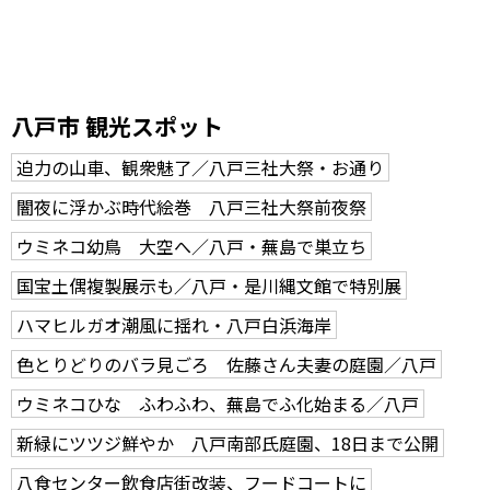
八戸市 観光スポット
迫力の山車、観衆魅了／八戸三社大祭・お通り
闇夜に浮かぶ時代絵巻 八戸三社大祭前夜祭
ウミネコ幼鳥 大空へ／八戸・蕪島で巣立ち
国宝土偶複製展示も／八戸・是川縄文館で特別展
ハマヒルガオ潮風に揺れ・八戸白浜海岸
色とりどりのバラ見ごろ 佐藤さん夫妻の庭園／八戸
ウミネコひな ふわふわ、蕪島でふ化始まる／八戸
新緑にツツジ鮮やか 八戸南部氏庭園、18日まで公開
八食センター飲食店街改装、フードコートに