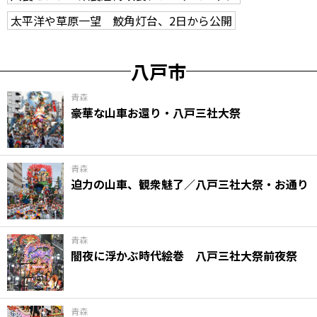
太平洋や草原一望 鮫角灯台、2日から公開
八戸市
青森
豪華な山車お還り・八戸三社大祭
青森
迫力の山車、観衆魅了／八戸三社大祭・お通り
青森
闇夜に浮かぶ時代絵巻 八戸三社大祭前夜祭
青森