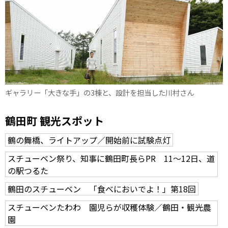
ギャラリー「大きな手」の3棟と、設計を担当した川村さん
鶴田町 観光スポット
鶴の舞橋、ライトアップ／開始前に試験点灯
スチューベン祭り、知事に鶴田町長らPR 11～12日、道
の駅つるた
鶴田のスチューベン 「食べにおいでよ！」第18回
スチューベンたわわ 園児らが収穫体験／鶴田・観光農
園