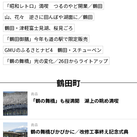
「昭和レトロ」満喫 つるのやど開業／鶴田
山、花々 逆さに田んぼや湖面に／鶴田
鶴田・津軽富士見湖、桜見ごろ
「鶴田御膳」今年も道の駅で限定販売
GMUのふるさとナビ4 鶴田・スチューベン
「鶴の舞橋」光の変化／26日からライトアップ
鶴田町
青森
「鶴の舞橋」も桜満開 湖上の眺め満喫
青森
鶴の舞橋ぴかぴかに／改修工事終え記念式典