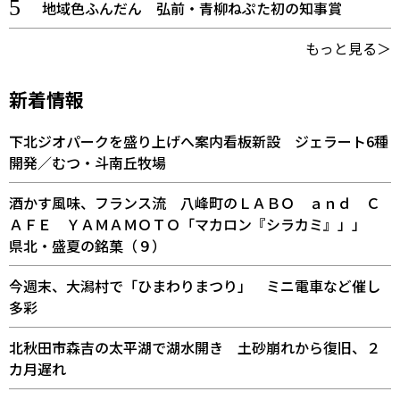
地域色ふんだん 弘前・青柳ねぷた初の知事賞
もっと見る＞
新着情報
下北ジオパークを盛り上げへ案内看板新設 ジェラート6種
開発／むつ・斗南丘牧場
酒かす風味、フランス流 八峰町のＬＡＢＯ ａｎｄ Ｃ
ＡＦＥ ＹＡＭＡＭＯＴＯ「マカロン『シラカミ』」」
県北・盛夏の銘菓（９）
今週末、大潟村で「ひまわりまつり」 ミニ電車など催し
多彩
北秋田市森吉の太平湖で湖水開き 土砂崩れから復旧、２
カ月遅れ