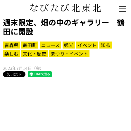
週末限定、畑の中のギャラリー 鶴
田に開設
青森県
鶴田町
ニュース
観光
イベント
知る
楽しむ
文化・歴史
まつり・イベント
2023年7月14日（金）
知る一覧
世界遺産
文化・歴史
パワースポット
ミステリー
観る一覧
桜
花
紅葉
楽しむ一覧
まつり・イベント
聖地
おみやげ・特産
道の駅・産直
鉄道
アウトドア・レジャー