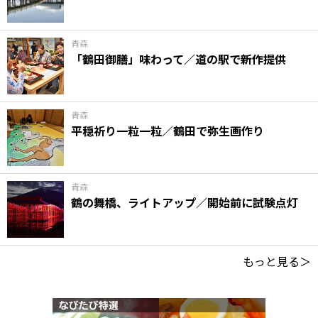
青森
「鶴田御膳」味わって／道の駅で新作提供
青森
平穏祈り一粒一粒／鶴田で弥生画作り
青森
鶴の舞橋、ライトアップ／開始前に試験点灯
もっと見る＞