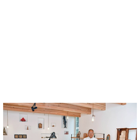
味わう一覧
麺類
ご当地グルメ
酒
スイーツ
癒す一覧
温泉
自然
宿泊
青森県
岩手県
秋田県