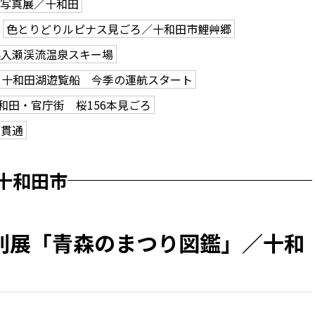
で写真展／十和田
色とりどりルピナス見ごろ／十和田市鯉艸郷
奥入瀬渓流温泉スキー場
十和田湖遊覧船 今季の運航スタート
和田・官庁街 桜156本見ごろ
ン貫通
十和田市
別展「青森のまつり図鑑」／十和