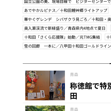
国立公園の美、現場目線で ビジターセンター
あでやかルピナス／十和田鯉艸郷ライトアップ
華やぐゲレンデ シバザクラ見ごろ／十和田・
奥入瀬渓流で新緑盛り／青森県内4地点で夏日
十和田「さくら応援隊」始動／元TMG集結
十
雪の回廊 一本に／八甲田十和田ゴールドライ
青森
称徳館で特
田
青森