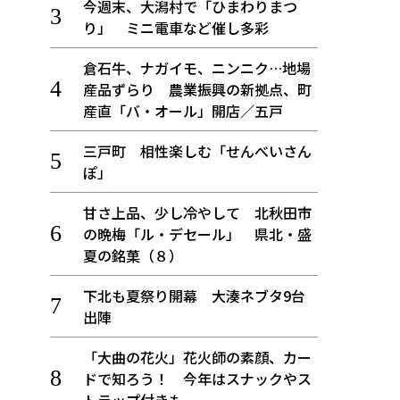
今週末、大潟村で「ひまわりまつ
り」 ミニ電車など催し多彩
倉石牛、ナガイモ、ニンニク…地場
産品ずらり 農業振興の新拠点、町
産直「バ・オール」開店／五戸
三戸町 相性楽しむ「せんべいさん
ぽ」
甘さ上品、少し冷やして 北秋田市
の晩梅「ル・デセール」 県北・盛
夏の銘菓（８）
下北も夏祭り開幕 大湊ネブタ9台
出陣
「大曲の花火」花火師の素顔、カー
ドで知ろう！ 今年はスナックやス