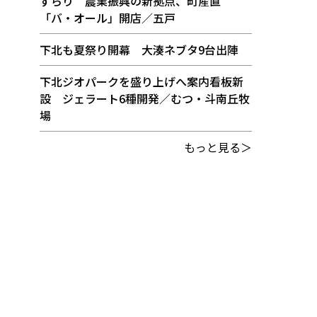
ずらり 農業振興の新拠点、町産直
「バ・オール」開店／五戸
下北も夏祭り開幕 大湊ネブタ9台出陣
下北ジオパークを盛り上げへ案内看板新
設 ジェラート6種開発／むつ・斗南丘牧
場
もっと見る＞