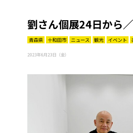
劉さん個展24日から
青森県
十和田市
ニュース
観光
イベント
2023年6月23日（金）
知る一覧
世界遺産
文化・歴史
パワースポット
ミステリー