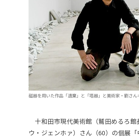
観る一覧
桜
花
紅葉
楽しむ一覧
まつり・イベント
聖地
おみやげ・特産
道の駅・産直
鉄道
アウトドア・レジャー
味わう一覧
麺類
ご当地グルメ
酒
スイーツ
癒す一覧
温泉
自然
宿泊
磁器を用いた作品「遺棄」と「塔器」と美術家・劉さん＝
青森県
岩手県
秋田県
十和田市現代美術館（鷲田めるろ館長
ウ・ジェンホァ）さん（60）の個展