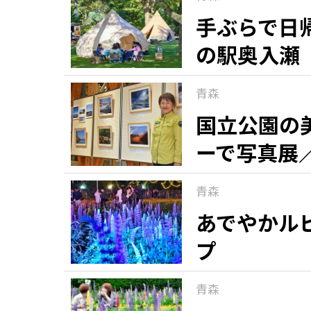
手ぶらで日
の駅奥入瀬
青森
国立公園の
ーで写真展
青森
あでやかル
プ
青森