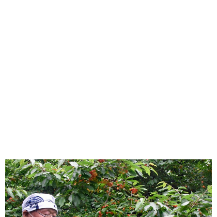
味わう一覧
麺類
ご当地グルメ
酒
スイーツ
癒す一覧
温泉
自然
宿泊
青森県
岩手県
秋田県