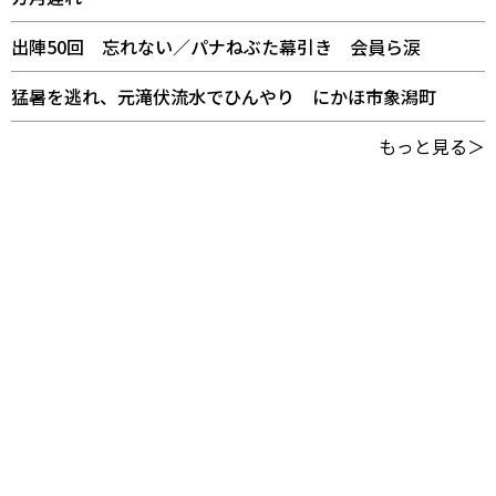
出陣50回 忘れない／パナねぶた幕引き 会員ら涙
猛暑を逃れ、元滝伏流水でひんやり にかほ市象潟町
もっと見る＞