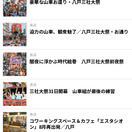
豪華な山車お還り・八戸三社大祭
青森
迫力の山車、観衆魅了／八戸三社大祭・お通り
青森
闇夜に浮かぶ時代絵巻 八戸三社大祭前夜祭
青森
三社大祭31日開幕 山車組が最後の練習
青森
コワーキングスペース＆カフェ「エスタシオ
ン」8月再出発／八戸