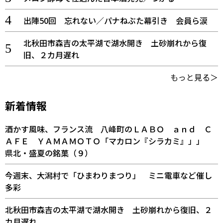
出陣50回 忘れない／パナねぶた幕引き 会員ら涙
北秋田市森吉の太平湖で湖水開き 土砂崩れから復
旧、２カ月遅れ
もっと見る＞
新着情報
酒かす風味、フランス流 八峰町のＬＡＢＯ ａｎｄ Ｃ
ＡＦＥ ＹＡＭＡＭＯＴＯ「マカロン『シラカミ』」」
県北・盛夏の銘菓（９）
今週末、大潟村で「ひまわりまつり」 ミニ電車など催し
多彩
北秋田市森吉の太平湖で湖水開き 土砂崩れから復旧、２
カ月遅れ