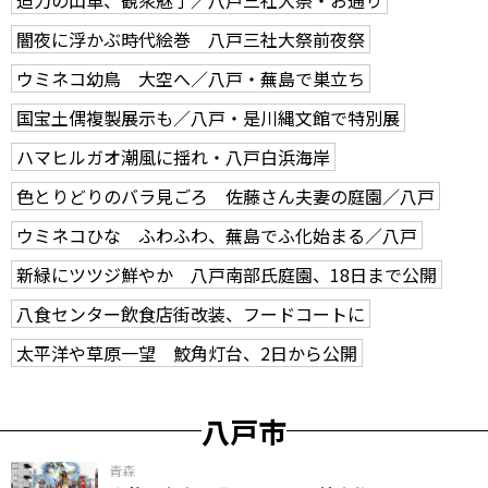
闇夜に浮かぶ時代絵巻 八戸三社大祭前夜祭
ウミネコ幼鳥 大空へ／八戸・蕪島で巣立ち
国宝土偶複製展示も／八戸・是川縄文館で特別展
ハマヒルガオ潮風に揺れ・八戸白浜海岸
色とりどりのバラ見ごろ 佐藤さん夫妻の庭園／八戸
ウミネコひな ふわふわ、蕪島でふ化始まる／八戸
新緑にツツジ鮮やか 八戸南部氏庭園、18日まで公開
八食センター飲食店街改装、フードコートに
太平洋や草原一望 鮫角灯台、2日から公開
八戸市
青森