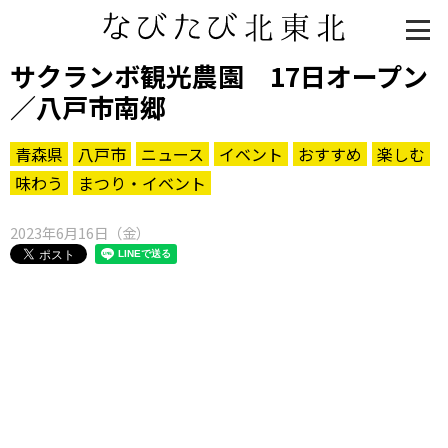
サクランボ観光農園 17日オープン
／八戸市南郷
青森県
八戸市
ニュース
イベント
おすすめ
楽しむ
味わう
まつり・イベント
2023年6月16日（金）
知る一覧
世界遺産
文化・歴史
パワースポット
ミステリー
観る一覧
桜
花
紅葉
楽しむ一覧
まつり・イベント
聖地
おみやげ・特産
道の駅・産直
鉄道
アウトドア・レジャー